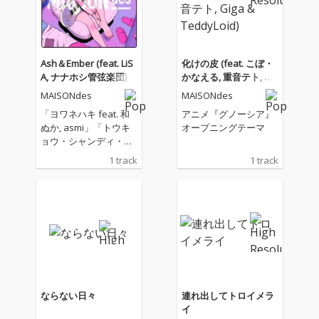
Ash＆Ember (feat. LiS
化けの皮 (feat. こぼ・
A, ナナホシ管弦楽団)
かなえる, 重音テト, Gig
a & TeddyLoid)
MAISONdes
MAISONdes
「ヨワネハキ feat. 和
アニメ『グノーシア』
ぬか, asmi」「トウキ
オープニングテーマ
ョウ・シャンディ・ラ
ンデヴ feat. 花譜, ツミ
1 track
1 track
キ」など、SNSを中心
に記録的なバイラルヒ
ットを生み出し、累計
ストリーミング数6億
回を突破している、ど
こかに存在する架空の
アパート“MAISONde
s”に、今年4月にソロ・
デビュー15周年イヤー
を迎えるアーティス
ならない日々
連れ出してトロイメラ
ト・LiSAが新たに“入
イ
居”し、新曲「Ash＆E