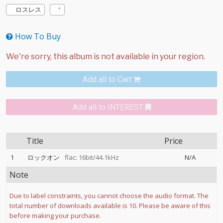
ロスレス
How To Buy
Add all to Cart
Add all to INTEREST
Title
Price
1
ロックオン
flac: 16bit/44.1kHz
N/A
Note
Due to label constraints, you cannot choose the audio format. The
total number of downloads available is 10. Please be aware of this
before making your purchase.