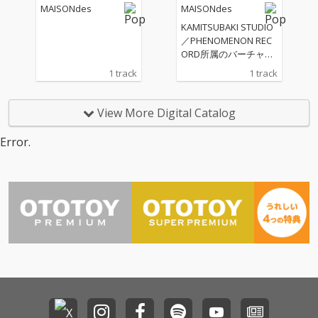
MAISONdes
MAISONdes
mber feat. LiSA, ナナホ
シ管弦楽団」を配信リ
KAMITSUBAKI STUDIO
リース。 本楽曲は、
／PHENOMENON REC
「おねがいダーリン」
ORD所属のバーチャル
「抜錨」などで知られ
シンガー・ヰ世界情緒
1 track
1 track
るボカロP・ナナホシ
が、音楽プロジェクト
管弦楽団が楽曲制作を
MAISONdesとトラッ
手がけ、LiSAが歌唱を
クメイカー・弌誠によ
View More Digital Catalog
担当した一曲。確かな
るコラボ楽曲「連れ出
表現力と存在感を放つL
してトロイメライ」を
Error.
iSAの歌声と、ナナホシ
リリース
管弦楽団によるエモー
ショナルかつ力強いサ
ウンドが重なり合い、
MAISONdesならでは
の新たな“部屋”が描き
出されている。