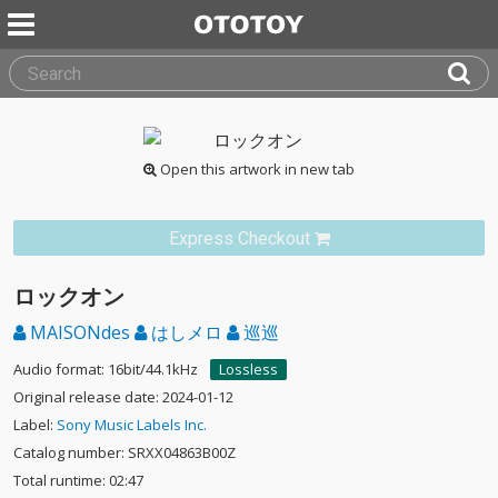
Open this artwork in new tab
Express Checkout
ロックオン
MAISONdes
はしメロ
巡巡
Audio format: 16bit/44.1kHz
Lossless
Original release date: 2024-01-12
Label:
Sony Music Labels Inc.
Catalog number: SRXX04863B00Z
Total runtime: 02:47