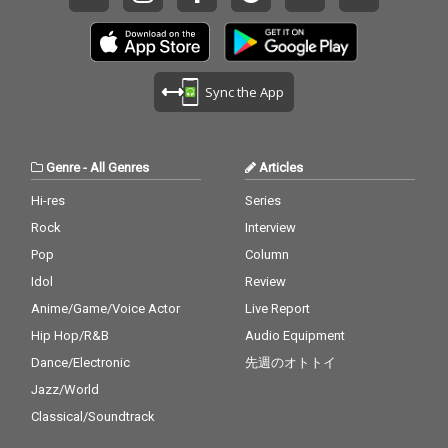
Sync the App
Genre
-
All Genres
Articles
Hi-res
Series
Rock
Interview
Pop
Column
Idol
Review
Anime/Game/Voice Actor
Live Report
Hip Hop/R&B
Audio Equipment
Dance/Electronic
先週のオトトイ
Jazz/World
Classical/Soundtrack