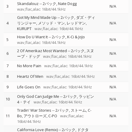
Skandalouz
--
2パック
Nate Dogg
3
N/A
wav,flac,alac: 16bit/44.1kHz
Got My Mind Made Up
--
2パック
ダズ・ディ
4
リンジャー
メソッド・マン
レッドマン
N/A
KURUPT
wav,flac,alac: 16bit/44.1kHz
How Do U Want It
--
2パック
K-Ci & JoJo
5
N/A
wav,flac,alac: 16bit/44.1kHz
2 Of Amerikaz Most Wanted
--
2パック
スヌ
6
N/A
ープ・ドッグ
wav,flac,alac: 16bit/44.1kHz
7
No More Pain
wav,flac,alac: 16bit/44.1kHz
N/A
8
Heartz Of Men
wav,flac,alac: 16bit/44.1kHz
N/A
9
Life Goes On
wav,flac,alac: 16bit/44.1kHz
N/A
Only God Can Judge Me
--
2パック
ラッピン
10
N/A
4・テイ
wav,flac,alac: 16bit/44.1kHz
Tradin' War Stories
--
2パック
ストーム
C-
11
Bo
アウトローズ
C-PO
wav,flac,alac:
N/A
16bit/44.1kHz
California Love (Remix)
--
2パック
ドクタ