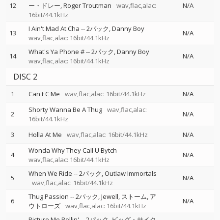
12
ー・ドレー
Roger Troutman
wav,flac,alac:
N/A
16bit/44.1kHz
I Ain't Mad At Cha
--
2パック
Danny Boy
13
N/A
wav,flac,alac: 16bit/44.1kHz
What's Ya Phone #
--
2パック
Danny Boy
14
N/A
wav,flac,alac: 16bit/44.1kHz
DISC 2
1
Can't C Me
wav,flac,alac: 16bit/44.1kHz
N/A
Shorty Wanna Be A Thug
wav,flac,alac:
2
N/A
16bit/44.1kHz
3
Holla At Me
wav,flac,alac: 16bit/44.1kHz
N/A
Wonda Why They Call U Bytch
4
N/A
wav,flac,alac: 16bit/44.1kHz
When We Ride
--
2パック
Outlaw Immortals
5
N/A
wav,flac,alac: 16bit/44.1kHz
Thug Passion
--
2パック
Jewell
ストーム
ア
6
N/A
ウトローズ
wav,flac,alac: 16bit/44.1kHz
Picture Me Rollin'
--
2パック
ビッグ・サイク