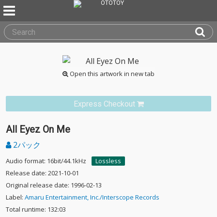
Open this artwork in new tab
Express Checkout
All Eyez On Me
2パック
Audio format: 16bit/44.1kHz
Lossless
Release date: 2021-10-01
Original release date: 1996-02-13
Label:
Amaru Entertainment, Inc./Interscope Records
Total runtime: 132:03