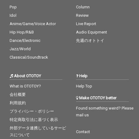
Pop
Column
Idol
Review
Anime/Game/Voice Actor
Live Report
Hip Hop/R&B
Audio Equipment
Dance/Electronic
先週のオトトイ
Jazz/World
Classical/Soundtrack
About OTOTOY
Help
What is OTOTOY?
Help Top
会社概要
Make OTOTOY better
利用規約
Found something weird? Please
プライバシー・ポリシー
mail us
特定商取引法に基づく表示
外部データ連携しているサービ
Contact
スについて