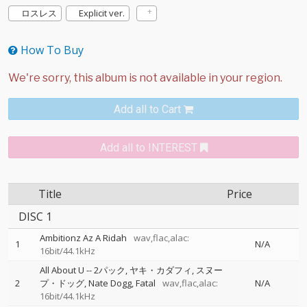
ロスレス
Explicit ver.
How To Buy
Add all to Cart
Add all to INTEREST
Title
Price
DISC 1
Ambitionz Az A Ridah
wav,flac,alac:
1
N/A
16bit/44.1kHz
All About U
--
2パック
ヤキ・カダフィ
スヌー
2
プ・ドッグ
Nate Dogg
Fatal
wav,flac,alac:
N/A
16bit/44.1kHz