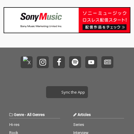
Sync the App
Genre
-
All Genres
Articles
Hi-res
Series
Rock
Interview