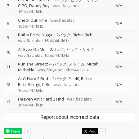
7
C-PO
Danny Boy
wav,flac,alac:
N/A
16bit/44.1kHz
Check Out Time
wav,flac,alac:
8
N/A
16bit/44.1kHz
Ratha Be Ya Nigga
--
2パック
Richie Rich
9
N/A
wav,flac,alac: 16bit/44.1kHz
All Eyez On Me
--
2パック
ビッグ・サイク
10
N/A
wav,flac,alac: 16bit/44.1kHz
Run Tha Streetz
--
2パック
ストーム
Mutah
11
N/A
Michel'le
wav,flac,alac: 16bit/44.1kHz
Ain't Hard 2 Find
--
2パック
E－40
Richie
12
Rich
B-Legit
C-Bo
wav,flac,alac:
N/A
16bit/44.1kHz
Heaven Ain't Hard 2 Find
wav,flac,alac:
13
N/A
16bit/44.1kHz
Report about incorrect data
Post
-