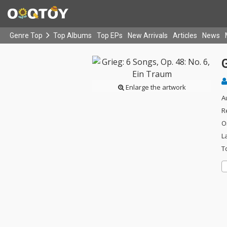
Genre Top
Top Albums
Top EPs
New Arrivals
Articles
News
G
Enlarge the artwork
A
R
O
L
T