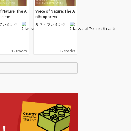
f Nature: The A
Voice of Nature: The A
ocene
nthropocene
フレミング
ルネ・フレミング
17 tracks
17 tracks