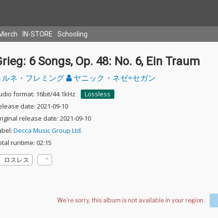
Merch
IN-STORE
Schooling
rieg: 6 Songs, Op. 48: No. 6, Ein Traum
ルネ・フレミング
ヤニック・ネゼ=セガン
udio format: 16bit/44.1kHz
Lossless
elease date: 2021-09-10
riginal release date: 2021-09-10
abel:
Decca Music Group Ltd.
otal runtime: 02:15
ロスレス