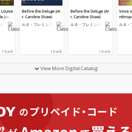
: Louise
Before the Deluge (Ar
Before the Deluge (Ar
Voice o
 le jour
r. Caroline Shaw)
r. Caroline Shaw)
nthrop
グ
ルネ・フレミング
ルネ・フレミング
ルネ・
1 track
1 track
1 track
View More Digital Catalog