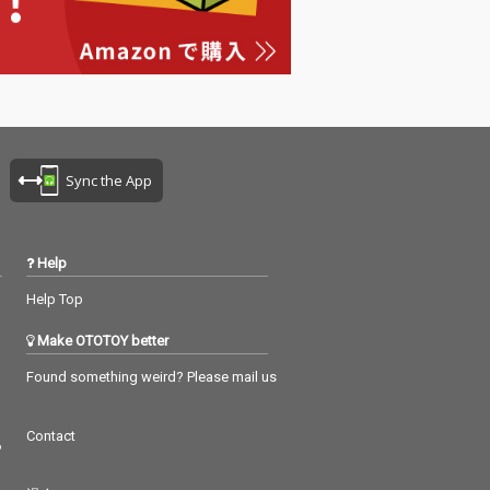
Sync the App
Help
Help Top
Make OTOTOY better
Found something weird? Please mail us
Contact
つ