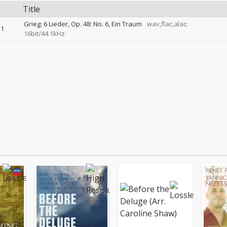
Title
Grieg: 6 Lieder, Op. 48: No. 6, Ein Traum
wav,flac,alac:
1
16bit/44.1kHz