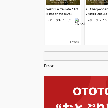
Verdi: La traviata / Act
G. Charpentier
II: Imponete (Live)
/ Act III: Depuis
(Live)
ルネ・フレミング
ルネ・フレミン
1 track
Error.