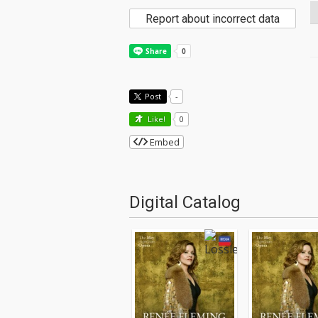
Report about incorrect data
Post
-
Like!
0
Embed
Digital Catalog