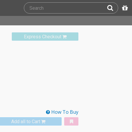
Express Checkout
How To Buy
Add all to Cart