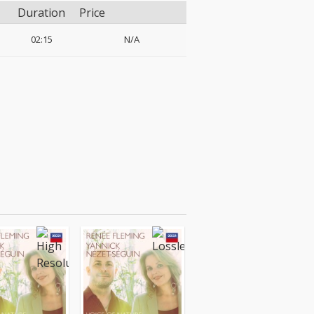
Duration
Price
02:15
N/A