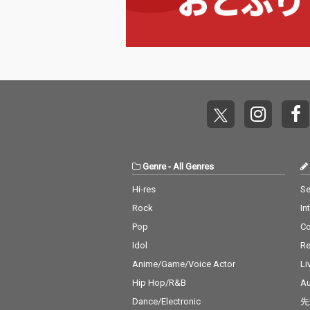
Genre
-
All Genres
Hi-res
Se
Rock
In
Pop
C
Idol
Re
Anime/Game/Voice Actor
Li
Hip Hop/R&B
Au
Dance/Electronic
先