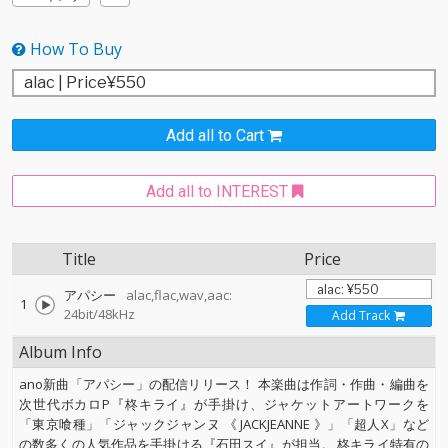
How To Buy
Add all to Cart
Add all to INTEREST
Title
Price
アパシー
alac,flac,wav,aac:
1
24bit/48kHz
Add Track
Album Info
ano新曲「アパシー」の配信リリース！ 本楽曲は作詞・作曲・編曲を
次世代ボカロP『柊キライ』が手掛け、ジャケットアートワークを
「東京喰種」「ジャックジャンヌ 《 JACKJEANNE 》」「超人X」など
の数多くの人気作品を手掛ける『石田スイ』が担当。 柊キライ特有の