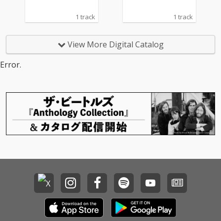
1 track
1 track
View More Digital Catalog
Error.