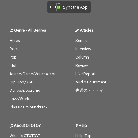
Sync the App
Genre
-
All Genres
Articles
Hi-res
Series
Rock
Interview
Pop
Column
Idol
Review
Anime/Game/Voice Actor
Live Report
Hip Hop/R&B
Audio Equipment
Dance/Electronic
先週のオトトイ
Jazz/World
Classical/Soundtrack
About OTOTOY
Help
What is OTOTOY?
Help Top