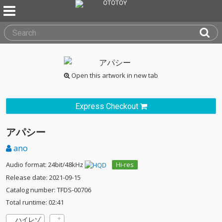
Open this artwork in new tab
Express Checkout
アパシー
ano
Audio format: 24bit/48kHz
Hi-res
Release date: 2021-09-15
Catalog number: TFDS-00706
Total runtime: 02:41
ハイレゾ