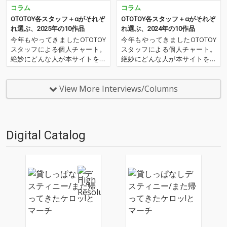
コラム
コラム
OTOTOY各スタッフ＋αがそれぞ
OTOTOY各スタッフ＋αがそれぞ
れ選ぶ、2025年の10作品
れ選ぶ、2024年の10作品
今年もやってきましたOTOTOY
今年もやってきましたOTOTOY
スタッフによる個人チャート。
スタッフによる個人チャート。
絶妙にどんな人が本サイトを運
絶妙にどんな人が本サイトを運
営しているのか？ そんな自己
営しているのか？ そんな自己
紹介もちょっとかねておりま
紹介もちょっとかねておりま
す。2025年は、それぞれなにを
す。2024年は、それぞれなにを
View More Interviews/Columns
聴いてOTOTOYを作っていたの
聴いてOTOTOYを作っていたの
か？ ということでスタッフ・
か？ ということでスタッフ・
チャートをお届けします…
チャートをお届けします…
Digital Catalog