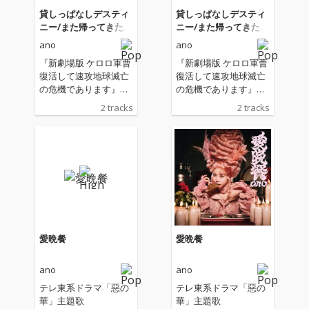
貸しっぱなしデスティ
貸しっぱなしデスティ
ニー/また帰ってきたケ
ニー/また帰ってきたケ
ロッ!とマーチ
ロッ!とマーチ
ano
ano
『新劇場版 ケロロ軍曹
『新劇場版 ケロロ軍曹
復活して速攻地球滅亡
復活して速攻地球滅亡
の危機であります』主
の危機であります』主
題歌＆OP曲
題歌＆OP曲
2 tracks
2 tracks
愛晩餐
愛晩餐
ano
ano
テレ東系ドラマ「惡の
テレ東系ドラマ「惡の
華」主題歌
華」主題歌