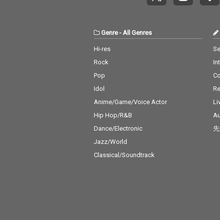
Genre
-
All Genres
Hi-res
Se
Rock
In
Pop
C
Idol
Re
Anime/Game/Voice Actor
Li
Hip Hop/R&B
Au
Dance/Electronic
先
Jazz/World
Classical/Soundtrack