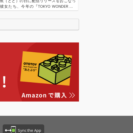
の魚（とと）の日に配信リリースをおこなっ
女たち、今年の『TOKYO WONDER GIR
、ここ最近つりビットが得意としてきたシテ
プ調の楽曲。OTOTOYではCD音質・ハイレ
とも…
Sync the App