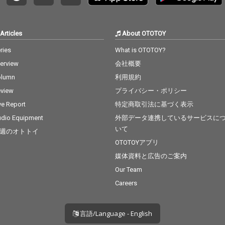
Articles
About OTOTOY
ries
What is OTOTOY?
terview
会社概要
olumn
利用規約
view
プライバシー・ポリシー
ve Report
特定商取引法に基づく表示
dio Equipment
外部データ連携しているサービスに
いて
週のオトトイ
OTOTOYアプリ
媒体資料と広告のご案内
Our Team
Careers
言語/Language - English