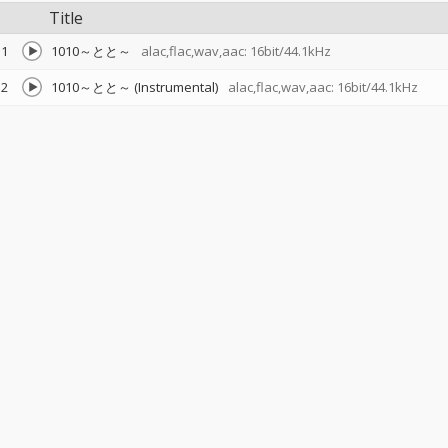
Title
1
1010～とと～
alac,flac,wav,aac: 16bit/44.1kHz
2
1010～とと～ (Instrumental)
alac,flac,wav,aac: 16bit/44.1kHz