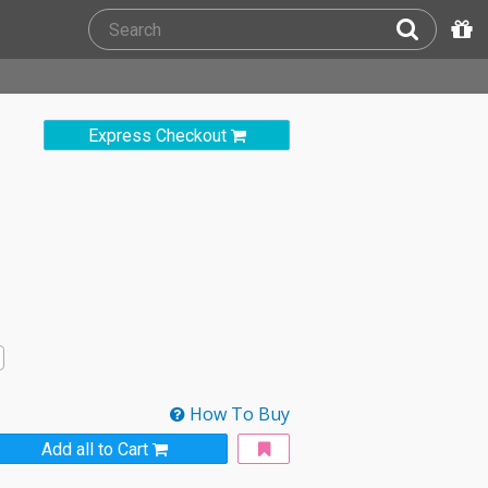
Express Checkout
How To Buy
Add all to Cart