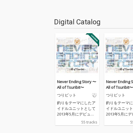
Digital Catalog
Never Ending Story 〜
Never Ending 
All of Tsuribit〜
All of Tsuribit〜
つりビット
つりビット
釣りをテーマにしたア
釣りをテーマに
イドルユニットとして
イドルユニット
2013年5月にデビュー
2013年5月に
しメンバーの変更なく
しメンバーの変
55 tracks
5
精力的に活動を続けて
精力的に活動を
来た不動の5人組つり
来た不動の5人