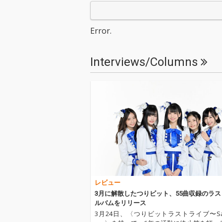
ビットは、2019年3月2
ビットは、201
4日に約6年間の活動に
4日に約6年間
幕を下ろし惜しまれな
幕を下ろし惜し
Error.
がら解散した。今作品
がら解散した。
は、つりビットの真骨
は、つりビット
頂である「王道ポップ
頂である「王道
Interviews/Columns
ス」の全てを収録した
ス」の全てを収
まさにつりビットとい
まさにつりビッ
うアイドルの生きた
うアイドルの生
証。キャッチーなメロ
証。キャッチー
ディーとクリアなサウ
ディーとクリア
ンドで聴く者を魅了し
ンドで聴く者を
続けた5人の伝道師た
続けた5人の伝
ちの生き様をお届けい
ちの生き様をお
たします。
たします。
レビュー
3月に解散したつりビット、55曲収録のラ
ルバムをリリース
3月24日、〈つりビットラストライブ〜Sail