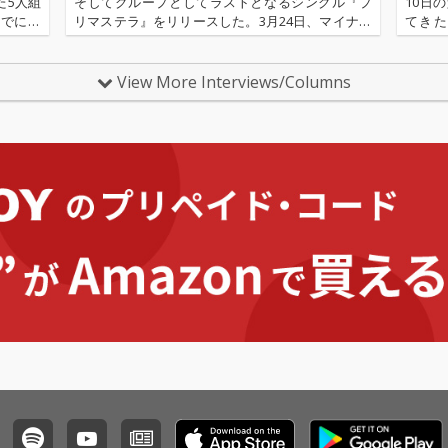
た5人組
そしてグループとしてラストとなるシングル『プ
10日
までに生
リマステラ』をリリースした。3月24日、マイナビ
てきた彼
『Nev
BLITZ赤坂にて行われる〈つりビットラストライ
L』は
ブ〜Sail Away〜〉を持って、6年の活動に終止符
ィポッ
を打つ5人。こ…
ゾ音質
View More Interviews/Columns