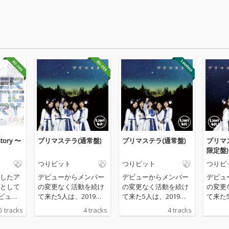
Story 〜
プリマステラ(通常盤)
プリマステラ(通常盤)
プリマ
限定盤)
つりビット
つりビット
つりビ
したア
デビューからメンバー
デビューからメンバー
デビュ
として
の変更なく活動を続け
の変更なく活動を続け
の変更
デビュー
て来た5人は、2019年3
て来た5人は、2019年3
て来た5
更なく
月末で約6年間の活動
月末で約6年間の活動
月末で
5 tracks
4 tracks
4 tracks
続けて
に幕を下ろし解散する
に幕を下ろし解散する
に幕を
組つり
ことが決定している。
ことが決定している。
ことが