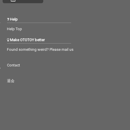
Help
Help Top
Make OTOTOY better
Found something weird? Please mail us
Contact
つ
退会