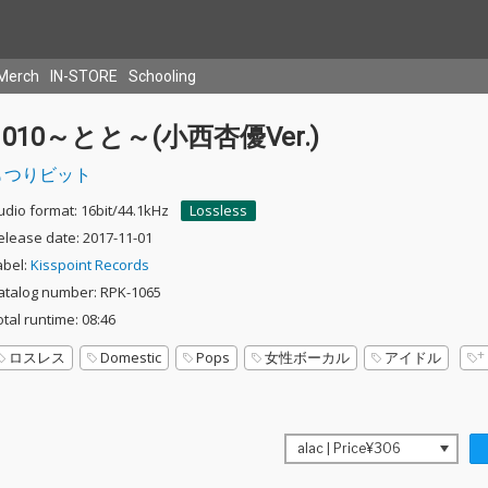
Merch
IN-STORE
Schooling
1010～とと～(小西杏優Ver.)
つりビット
udio format: 16bit/44.1kHz
Lossless
elease date: 2017-11-01
abel:
Kisspoint Records
atalog number: RPK-1065
otal runtime: 08:46
ロスレス
Domestic
Pops
女性ボーカル
アイドル