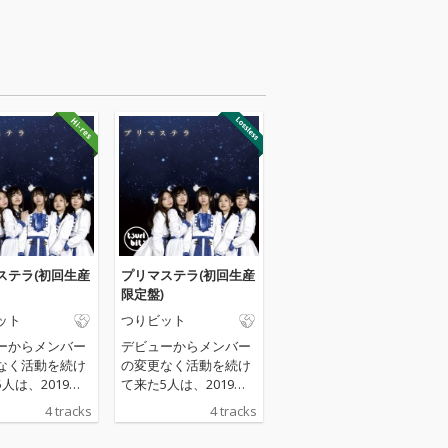
ステラ(初回生産
プリマステラ(初回生産
限定盤)
ット
つりビット
ーからメンバー
デビューからメンバー
なく活動を続け
の変更なく活動を続け
人は、2019年3
て来た5人は、2019年3
約6年間の活動
月末で約6年間の活動
4 tracks
4 tracks
下ろし解散する
に幕を下ろし解散する
決定している。
ことが決定している。