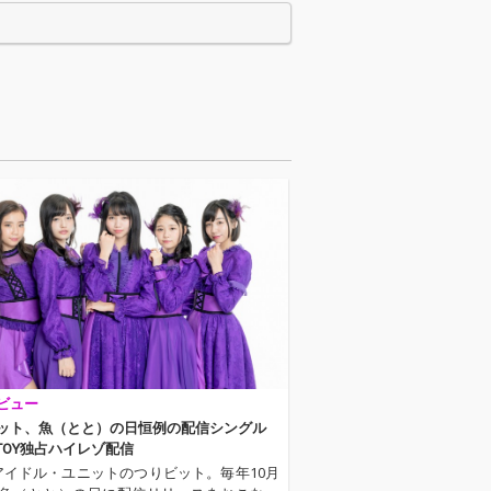
らに青春を駆け
ひたすらに青春を駆け
5人からのラス
抜けた5人からのラス
セージをつりビ
トメッセージをつりビ
しいクリアなサ
ットらしいクリアなサ
で包み込んだ、
ウンドで包み込んだ、
ア集大成の必聴
キャリア集大成の必聴
盤！
ビュー
ット、魚（とと）の日恒例の配信シングル
OTOY独占ハイレゾ配信
アイドル・ユニットのつりビット。毎年10月