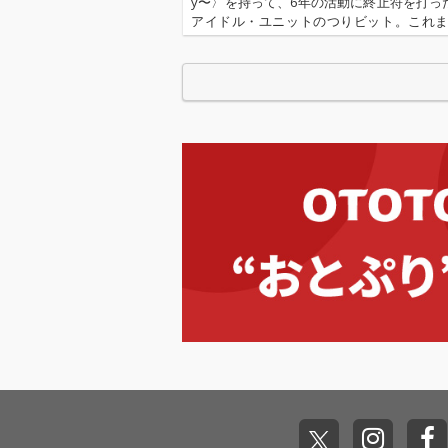
y〜〉を持って、6年の活動に終止符を打っ
アイドル・ユニットのつりビット。これ
まれた楽曲全てを収録したラスト・アルバム
er Ending Story 〜All of Tsuribi…