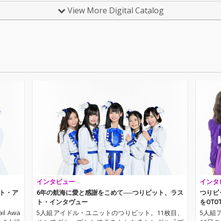
9年3月2
ひたすらに青春を駆け
ひたすらに青春を駆け
ひたす
View More Digital Catalog
の活動に
抜けた5人からのラス
抜けた5人からのラス
抜けた
まれな
トメッセージをつりビ
トメッセージをつりビ
トメッ
今作品
ットらしいクリアなサ
ットらしいクリアなサ
ットら
の真骨
ウンドで包み込んだ、
ウンドで包み込んだ、
ウンド
ポップ
キャリア集大成の必聴
キャリア集大成の必聴
キャリ
録した
盤！
盤！
盤！
トとい
きた
なメロ
なサウ
魅了し
道師た
届けい
インタビュー
インタ
スト・ア
6年の航海に愛と感謝をこめて──つりビット、ラス
つりビ
ト・インタヴュー
をOT
 Awa
5人組アイドル・ユニットのつりビット。11枚目、
5人組