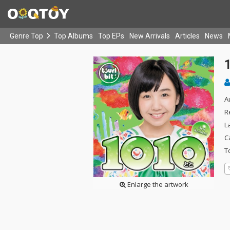
Genre Top
Top Albums
Top EPs
New Arrivals
Articles
News
A
R
L
C
T
Enlarge the artwork