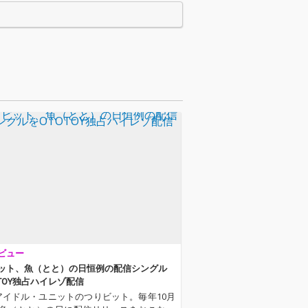
らに青春を駆け
ひたすらに青春を駆け
5人からのラス
抜けた5人からのラス
セージをつりビ
トメッセージをつりビ
しいクリアなサ
ットらしいクリアなサ
で包み込んだ、
ウンドで包み込んだ、
ア集大成の必聴
キャリア集大成の必聴
盤！
ビュー
ット、魚（とと）の日恒例の配信シングル
OTOY独占ハイレゾ配信
アイドル・ユニットのつりビット。毎年10月