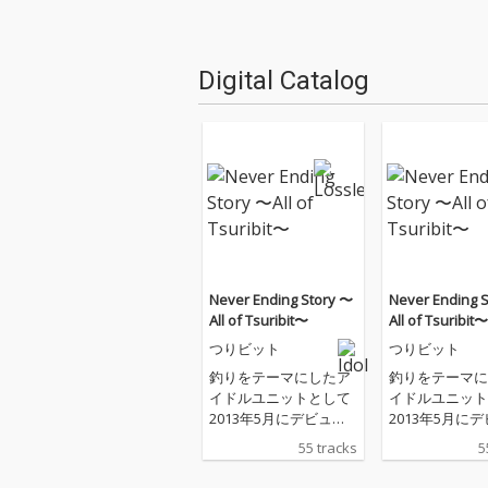
Digital Catalog
Never Ending Story 〜
Never Ending 
All of Tsuribit〜
All of Tsuribit〜
つりビット
つりビット
釣りをテーマにしたア
釣りをテーマに
イドルユニットとして
イドルユニット
2013年5月にデビュー
2013年5月に
しメンバーの変更なく
しメンバーの変
55 tracks
5
精力的に活動を続けて
精力的に活動を
来た不動の5人組つり
来た不動の5人