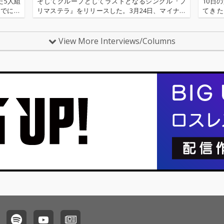
た5人組
そしてグループとしてラストとなるシングル『プ
10日
までに生
リマステラ』をリリースした。3月24日、マイナビ
てきた彼
『Nev
BLITZ赤坂にて行われる〈つりビットラストライ
L』は
ブ〜Sail Away〜〉を持って、6年の活動に終止符
ィポッ
を打つ5人。こ…
ゾ音質
View More Interviews/Columns