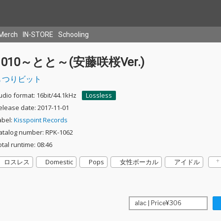
Merch
IN-STORE
Schooling
1010～とと～(安藤咲桜Ver.)
つりビット
udio format: 16bit/44.1kHz
Lossless
elease date: 2017-11-01
abel:
Kisspoint Records
atalog number: RPK-1062
otal runtime: 08:46
ロスレス
Domestic
Pops
女性ボーカル
アイドル