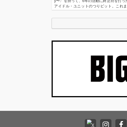
y〜〉を持って、6年の活動に終止符を打っ
アイドル・ユニットのつりビット。これ
まれた楽曲全てを収録したラスト・アルバム
er Ending Story 〜All of Tsuribi…