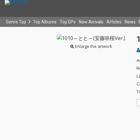
Genre Top
Top Albums
Top EPs
New Arrivals
Articles
News
Enlarge the artwork
A
R
L
C
T