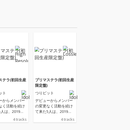
ステラ(初回生産
プリマステラ(初回生産
限定盤)
ット
つりビット
ーからメンバー
デビューからメンバー
なく活動を続け
の変更なく活動を続け
人は、2019年3
て来た5人は、2019年3
約6年間の活動
月末で約6年間の活動
4 tracks
4 tracks
下ろし解散する
に幕を下ろし解散する
決定している。
ことが決定している。