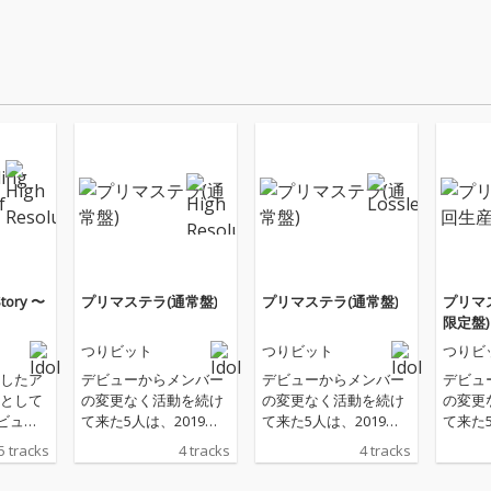
Story 〜
プリマステラ(通常盤)
プリマステラ(通常盤)
プリマ
限定盤)
つりビット
つりビット
つりビ
したア
デビューからメンバー
デビューからメンバー
デビュ
として
の変更なく活動を続け
の変更なく活動を続け
の変更
デビュー
て来た5人は、2019年3
て来た5人は、2019年3
て来た5
更なく
月末で約6年間の活動
月末で約6年間の活動
月末で
5 tracks
4 tracks
4 tracks
続けて
に幕を下ろし解散する
に幕を下ろし解散する
に幕を
組つり
ことが決定している。
ことが決定している。
ことが