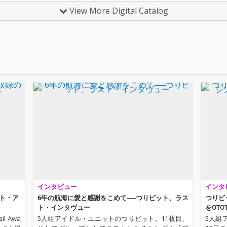
9年3月2
ひたすらに青春を駆け
ひたすらに青春を駆け
ひたす
View More Digital Catalog
の活動に
抜けた5人からのラス
抜けた5人からのラス
抜けた
まれな
トメッセージをつりビ
トメッセージをつりビ
トメッ
今作品
ットらしいクリアなサ
ットらしいクリアなサ
ットら
の真骨
ウンドで包み込んだ、
ウンドで包み込んだ、
ウンド
ポップ
キャリア集大成の必聴
キャリア集大成の必聴
キャリ
録した
盤！
盤！
盤！
トとい
きた
なメロ
なサウ
魅了し
道師た
届けい
インタビュー
インタ
スト・ア
6年の航海に愛と感謝をこめて──つりビット、ラス
つりビ
ト・インタヴュー
をOT
 Awa
5人組アイドル・ユニットのつりビット。11枚目、
5人組