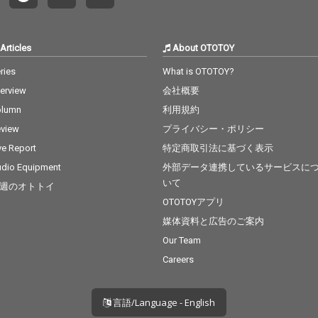
Articles
About OTOTOY
ries
What is OTOTOY?
terview
会社概要
olumn
利用規約
view
プライバシー・ポリシー
ve Report
特定商取引法に基づく表示
dio Equipment
外部データ連携しているサービスに
いて
週のオトトイ
OTOTOYアプリ
媒体資料と広告のご案内
Our Team
Careers
言語/Language - English