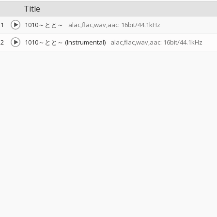
Title
1
1010～とと～
alac,flac,wav,aac: 16bit/44.1kHz
2
1010～とと～ (Instrumental)
alac,flac,wav,aac: 16bit/44.1kHz