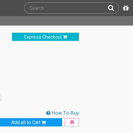
Express Checkout
How To Buy
Add all to Cart