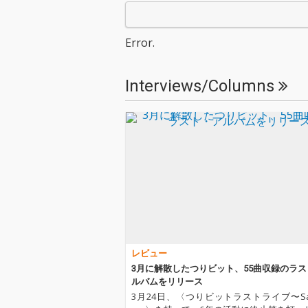
ビットは、2019年3月2
ビットは、201
4日に約6年間の活動に
4日に約6年間
幕を下ろし惜しまれな
幕を下ろし惜し
Error.
がら解散した。今作品
がら解散した。
は、つりビットの真骨
は、つりビット
頂である「王道ポップ
頂である「王道
Interviews/Columns
ス」の全てを収録した
ス」の全てを収
まさにつりビットとい
まさにつりビッ
うアイドルの生きた
うアイドルの生
証。キャッチーなメロ
証。キャッチー
ディーとクリアなサウ
ディーとクリア
ンドで聴く者を魅了し
ンドで聴く者を
続けた5人の伝道師た
続けた5人の伝
ちの生き様をお届けい
ちの生き様をお
たします。
たします。
レビュー
3月に解散したつりビット、55曲収録のラ
ルバムをリリース
3月24日、〈つりビットラストライブ〜Sail