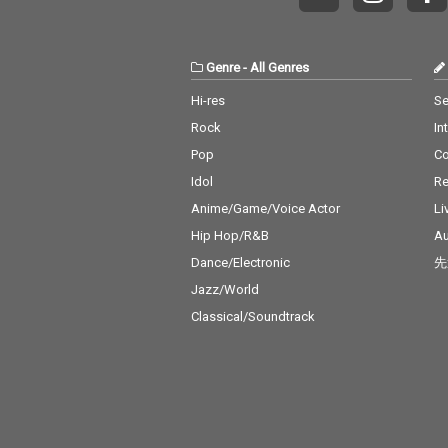
Genre
-
All Genres
Hi-res
Se
Rock
In
Pop
C
Idol
Re
Anime/Game/Voice Actor
Li
Hip Hop/R&B
Au
Dance/Electronic
先
Jazz/World
Classical/Soundtrack