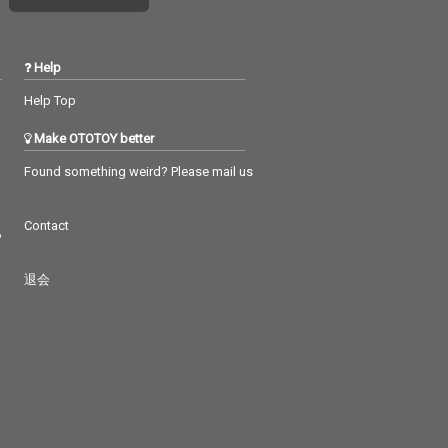
Help
Help Top
Make OTOTOY better
Found something weird? Please mail us
Contact
つ
退会