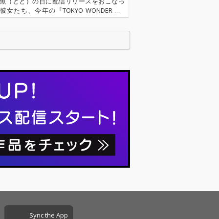
の魚（とと）の日に配信リリースをおこなっ
女たち、今年の『TOKYO WONDER GIR
、ここ最近つりビットが得意としてきたシテ
プ調の楽曲。OTOTOYではCD音質・ハイレ
とも…
Sync the App