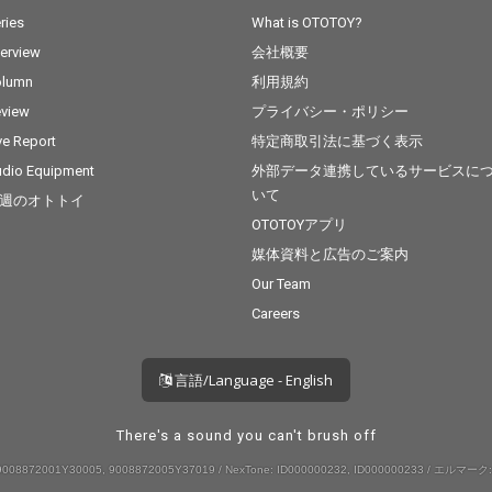
ries
What is OTOTOY?
terview
会社概要
olumn
利用規約
view
プライバシー・ポリシー
ve Report
特定商取引法に基づく表示
dio Equipment
外部データ連携しているサービスに
いて
週のオトトイ
OTOTOYアプリ
媒体資料と広告のご案内
Our Team
Careers
言語/Language - English
There's a sound you can't brush off
008872001Y30005, 9008872005Y37019 / NexTone: ID000000232, ID000000233 / エルマーク: