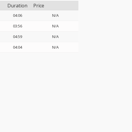
Duration
Price
04:06
N/A
03:56
N/A
04:59
N/A
04:04
N/A