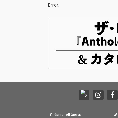
Error.
Genre
-
All Genres