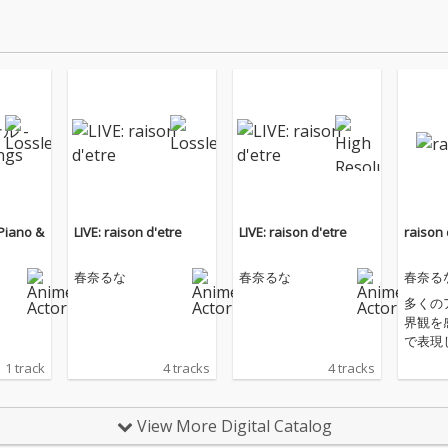
iano &
LIVE: raison d'etre
LIVE: raison d'etre
raison 
春奈るな
春奈るな
春奈る
多くの
界観を
で表現
ー・春
1 track
4 tracks
4 tracks
クファ
観で作
掴む作
View More Digital Catalog
がタッ