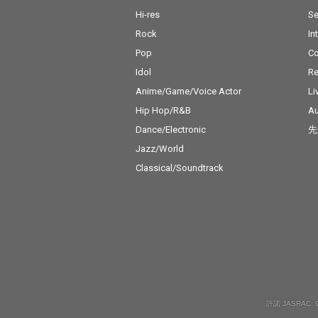
Hi-res
Se
Rock
In
Pop
C
Idol
Re
Anime/Game/Voice Actor
Li
Hip Hop/R&B
Au
Dance/Electronic
先
Jazz/World
Classical/Soundtrack
許諾 JASRAC: 9