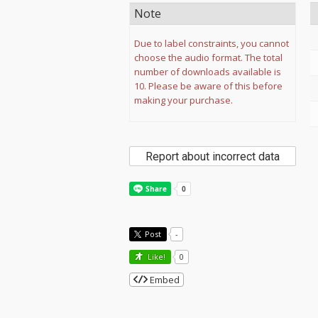
Note
Due to label constraints, you cannot
choose the audio format. The total
number of downloads available is
10. Please be aware of this before
making your purchase.
Report about incorrect data
Post
-
Like!
0
Embed