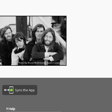
ス企画の第4弾
リリース企画の第4弾
完成！
作品が完成！
Sync the App
Help