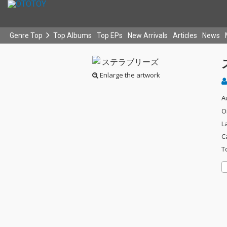
Genre Top
Top Albums
Top EPs
New Arrivals
Articles
News
Enlarge the artwork
A
O
L
C
T