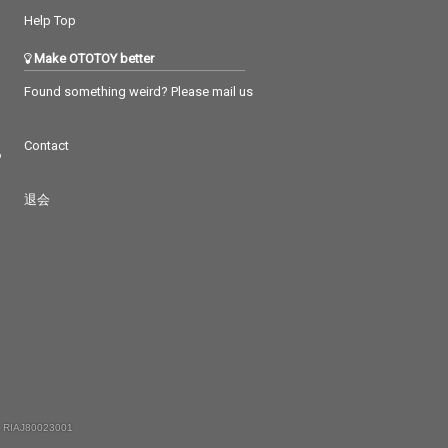
Help Top
Make OTOTOY better
Found something weird? Please mail us
Contact
つ
退会
 RIAJ80023001