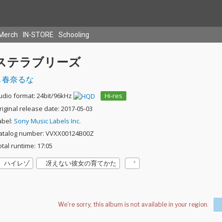
Merch
IN-STORE
Schooling
ステラブリーズ
春奈るな
udio format: 24bit/96kHz
Hi-res
riginal release date: 2017-05-03
abel:
Sony Music Labels Inc.
atalog number: VVXX00124B00Z
otal runtime: 17:05
ハイレゾ
冴えない彼女の育てかた