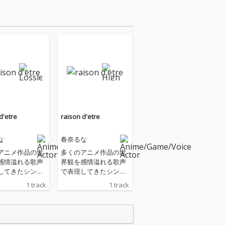
d'etre
raison d'etre
な
春奈るな
アニメ作品の世
多くのアニメ作品の世
感情溢れる歌声
界観を感情溢れる歌声
してきたシンガ
で表現してきたシンガ
奈るなと、ダー
ー・春奈るなと、ダー
1 track
1 track
ンタジーな世界
クファンタジーな世界
品ファンの心を
観で作品ファンの心を
曲家・尾澤拓実
掴む作曲家・尾澤拓実
グを組んだ連続
がタッグを組んだ連続