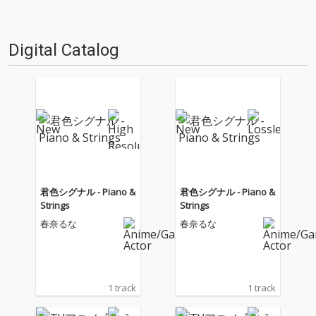
れた、ダイジェスト映像をプレ
ゼントします。)''☆楽曲のまと
め販売のみを購入されるかたは
Digital Catalog
こちら''2.『華麗なるホリデー』
収録曲…
君色シグナル - Piano &
君色シグナル - Piano &
Strings
Strings
春奈るな
春奈るな
1 track
1 track