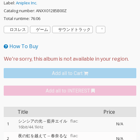
Label:
Aniplex Inc.
Catalog number: ANXX01285B00Z
Total runtime: 76:06
ロスレス
ゲーム
サウンドトラック
How To Buy
Add all to Cart
Add all to INTEREST
Title
Price
シンシアの光
--
藍井エイル
flac:
1
N/A
16bit/44.1kHz
夜の虹を越えて
--
春奈るな
flac:
2
N/A