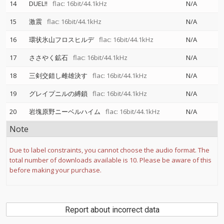
14
DUEL!!
flac: 16bit/44.1kHz
N/A
15
激震
flac: 16bit/44.1kHz
N/A
16
環状氷山フロスヒルデ
flac: 16bit/44.1kHz
N/A
17
ささやく鉱石
flac: 16bit/44.1kHz
N/A
18
三剣交錯し雌雄決す
flac: 16bit/44.1kHz
N/A
19
グレイプニルの縛鎖
flac: 16bit/44.1kHz
N/A
20
岩塊原野ニーベルハイム
flac: 16bit/44.1kHz
N/A
Note
Due to label constraints, you cannot choose the audio format. The
total number of downloads available is 10. Please be aware of this
before making your purchase.
Report about incorrect data