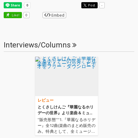
Post
-
Embed
Like!
0
Interviews/Columns
レビュー
とくさしけんご『華麗なるホリ
デーの世界』より楽曲＆ミュー
ジック・ビデオをフリー・ダウ
''販売形態''''1.『華麗なるホリデ
ンロード
ー』全12曲(楽曲のまとめ販売の
み。特典として、全ミュージッ
ク・ビデオから抜粋して制作さ