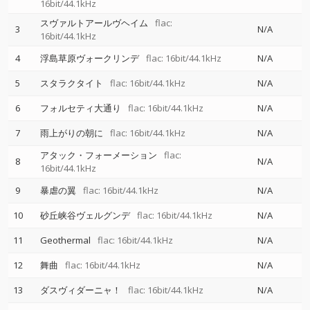
16bit/44.1kHz
スヴァルトアールヴヘイム
flac:
3
N/A
16bit/44.1kHz
4
浮島草原ヴォークリンデ
flac: 16bit/44.1kHz
N/A
5
スタラクタイト
flac: 16bit/44.1kHz
N/A
6
フォルセティ大通り
flac: 16bit/44.1kHz
N/A
7
雨上がりの朝に
flac: 16bit/44.1kHz
N/A
アタック・フォーメーション
flac:
8
N/A
16bit/44.1kHz
9
暴虐の翼
flac: 16bit/44.1kHz
N/A
10
砂丘峡谷ヴェルグンデ
flac: 16bit/44.1kHz
N/A
11
Geothermal
flac: 16bit/44.1kHz
N/A
12
舞曲
flac: 16bit/44.1kHz
N/A
13
ダスヴィダーニャ！
flac: 16bit/44.1kHz
N/A