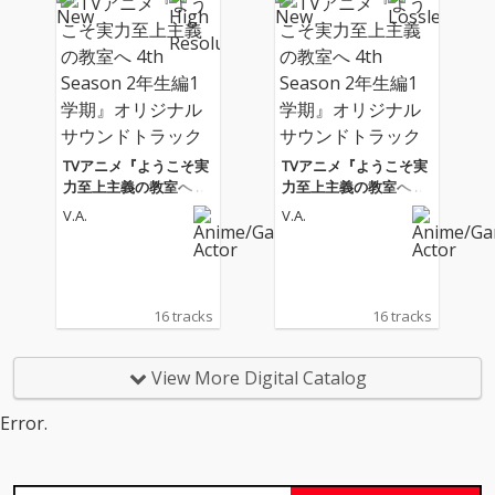
TVアニメ『ようこそ実
TVアニメ『ようこそ実
力至上主義の教室へ 4t
力至上主義の教室へ 4t
h Season 2年生編1学
h Season 2年生編1学
V.A.
V.A.
期』オリジナルサウン
期』オリジナルサウン
ドトラック
ドトラック
16 tracks
16 tracks
View More Digital Catalog
Error.