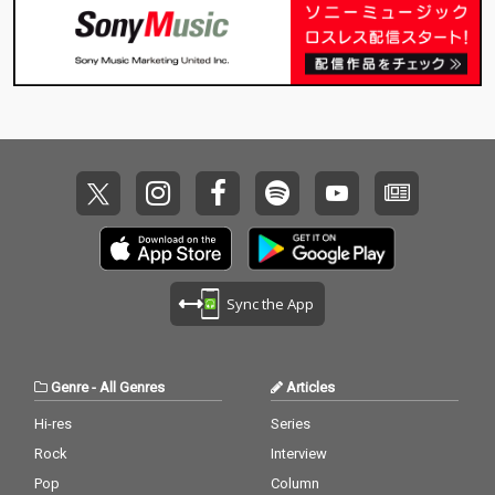
Sync the App
Genre
-
All Genres
Articles
Hi-res
Series
Rock
Interview
Pop
Column