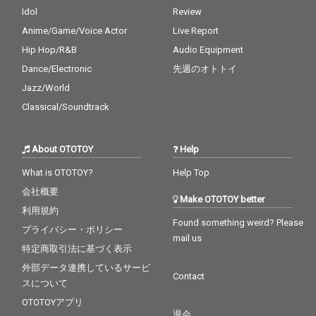
Idol
Review
Anime/Game/Voice Actor
Live Report
Hip Hop/R&B
Audio Equipment
Dance/Electronic
先週のオトトイ
Jazz/World
Classical/Soundtrack
About OTOTOY
Help
What is OTOTOY?
Help Top
会社概要
Make OTOTOY better
利用規約
Found something weird? Please
プライバシー・ポリシー
mail us
特定商取引法に基づく表示
外部データ連携しているサービ
Contact
スについて
OTOTOYアプリ
退会