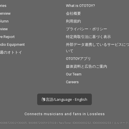
ries
What is OTOTOY?
terview
会社概要
olumn
利用規約
view
プライバシー・ポリシー
ve Report
特定商取引法に基づく表示
dio Equipment
外部データ連携しているサービスに
いて
週のオトトイ
OTOTOYアプリ
媒体資料と広告のご案内
Our Team
Careers
言語/Language - English
Connects musicians and fans in Lossless
008872001Y30005, 9008872005Y37019 / NexTone: ID000000232, ID000000233 / エルマーク: