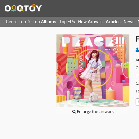
Genre Top
Top Albums
Top EPs
New Arrivals
Articles
News
A
O
L
C
T
Enlarge the artwork