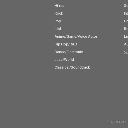
Hi-res
Se
Rock
In
Pop
C
Idol
Re
Anime/Game/Voice Actor
Li
Hip Hop/R&B
Au
Dance/Electronic
先
Jazz/World
Classical/Soundtrack
許諾 JASRAC: 9