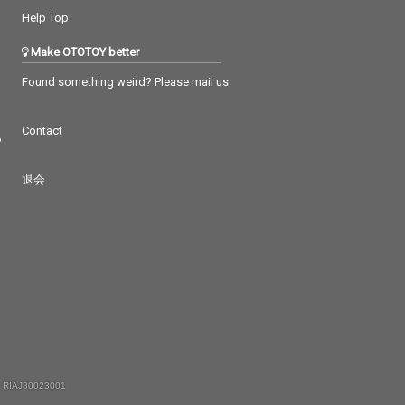
Help Top
Make OTOTOY better
Found something weird? Please mail us
Contact
つ
退会
 RIAJ80023001