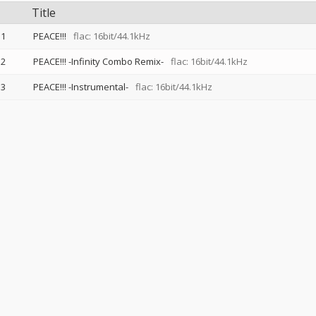
Title
1
PEACE!!!
flac: 16bit/44.1kHz
2
PEACE!!! -Infinity Combo Remix-
flac: 16bit/44.1kHz
3
PEACE!!! -Instrumental-
flac: 16bit/44.1kHz