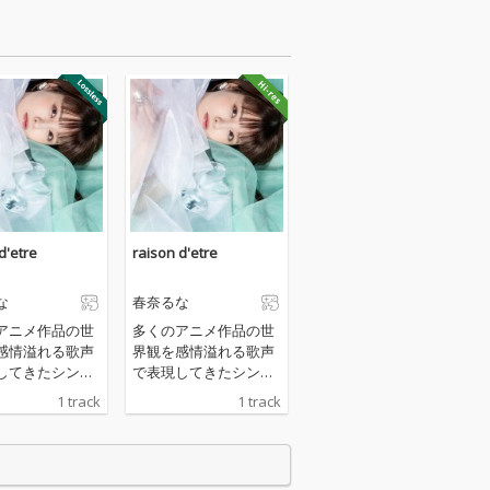
d'etre
raison d'etre
な
春奈るな
アニメ作品の世
多くのアニメ作品の世
感情溢れる歌声
界観を感情溢れる歌声
してきたシンガ
で表現してきたシンガ
奈るなと、ダー
ー・春奈るなと、ダー
1 track
1 track
ンタジーな世界
クファンタジーな世界
品ファンの心を
観で作品ファンの心を
曲家・尾澤拓実
掴む作曲家・尾澤拓実
グを組んだ連続
がタッグを組んだ連続