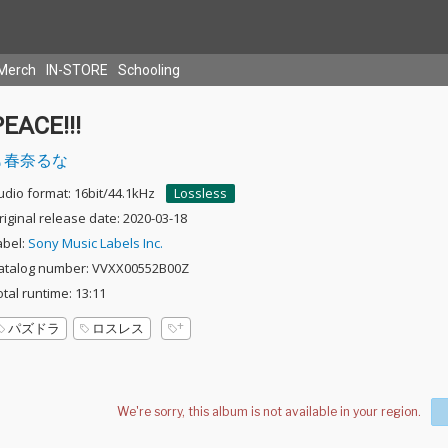
Merch
IN-STORE
Schooling
PEACE!!!
春奈るな
udio format: 16bit/44.1kHz
Lossless
riginal release date: 2020-03-18
abel:
Sony Music Labels Inc.
atalog number: VVXX00552B00Z
otal runtime: 13:11
パズドラ
ロスレス