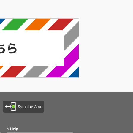
ス企画の第4弾
リリース企画の第4弾
完成！
作品が完成！
Sync the App
Help