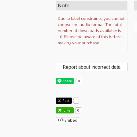
Note
Due to label constraints, you cannot
choose the audio format. The total
number of downloads available is
10. Please be aware of this before
making your purchase.
Report about incorrect data
Post
-
Like!
0
Embed