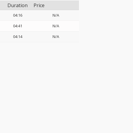
Duration
Price
04:16
N/A
04:41
N/A
04:14
N/A