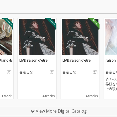
iano &
LIVE: raison d'etre
LIVE: raison d'etre
raison 
春奈るな
春奈るな
春奈る
多くの
界観を
で表現
ー・春
1 track
4 tracks
4 tracks
クファ
観で作
掴む作
View More Digital Catalog
がタッ