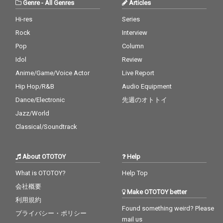
Genre
-
All Genres
Articles
ました。
ました。
Hi-res
Series
Rock
Interview
Pop
Column
Idol
Review
Anime/Game/Voice Actor
Live Report
Hip Hop/R&B
Audio Equipment
Dance/Electronic
先週のオトトイ
Jazz/World
Classical/Soundtrack
About OTOTOY
Help
What is OTOTOY?
Help Top
会社概要
Make OTOTOY better
利用規約
Found something weird? Please
プライバシー・ポリシー
mail us