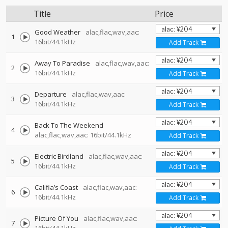
Title
Price
Good Weather
alac,flac,wav,aac:
1
16bit/44.1kHz
Add Track
Away To Paradise
alac,flac,wav,aac:
2
16bit/44.1kHz
Add Track
Departure
alac,flac,wav,aac:
3
16bit/44.1kHz
Add Track
Back To The Weekend
4
alac,flac,wav,aac: 16bit/44.1kHz
Add Track
Electric Birdland
alac,flac,wav,aac:
5
16bit/44.1kHz
Add Track
Califia’s Coast
alac,flac,wav,aac:
6
16bit/44.1kHz
Add Track
Picture Of You
alac,flac,wav,aac:
7