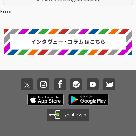
ーマとしたニュー・シ
ーマとしたニュー・シ
ングル「Show Me You
ングル「Show Me You
Error.
r Flow」をリリース！
r Flow」をリリース！
クール＆メロディア
クール＆メロディア
ス、そしてファンキー
ス、そしてファンキー
なダンス・ポップ・サ
なダンス・ポップ・サ
ウンドが今年の夏に欠
ウンドが今年の夏に欠
かせないBGMになる予
かせないBGMになる予
感。 ファンクのエッセ
感。 ファンクのエッセ
ンスをベースに展開さ
ンスをベースに展開さ
れる、夏のビーチにマ
れる、夏のビーチにマ
ッチするダンス・シン
ッチするダンス・シン
セ・ポップ。アーバン
セ・ポップ。アーバン
とリゾートが同居する
とリゾートが同居する
リズムとドリーミーな
リズムとドリーミーな
シンセ、心地よく漂う
シンセ、心地よく漂う
ヴォーカルは究極にフ
ヴォーカルは究極にフ
ァンキーで爽やかな夏
ァンキーで爽やかな夏
のシーンを連想させ
のシーンを連想させ
る。“数多の音楽の美味
る。“数多の音楽の美味
Sync the App
しい所のみを抽出した
しい所のみを抽出した
かのようなサウンド”と
かのようなサウンド”と
も称されるサマー・ア
も称されるサマー・ア
ンセムの傑作が誕生し
ンセムの傑作が誕生し