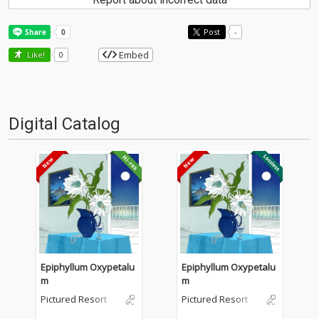
Post
-
Embed
Like!
0
Digital Catalog
Epiphyllum Oxypetalu
Epiphyllum Oxypetalu
m
m
Pictured Resort
Pictured Resort