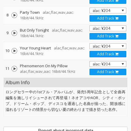
16bit/44.1kHz
Add Track
Party Town
alac,flac,wav,aac:
8
16bit/44.1kHz
Add Track
But Only Tonight
alac,flac,wav,aac:
9
16bit/44.1kHz
Add Track
Your Young Heart
alac,flac,wav,aac:
10
16bit/44.1kHz
Add Track
Phenomenon On My Pillow
11
alac,flac,wav,aac: 16bit/44.1kHz
Add Track
Album Info
ロングセラー中の1stフル・アルバムが、発売5周年記念として全曲再
編集を施しリイシューされて再登場！ネオアコやAOR、シティ・ポッ
プ、ドリーム・ポップ、ディスコを通過した名曲が揃った、開放感に
溢れるリゾートの情景から切ない夏の終わりまで描き切った名作。
Report about incorrect data