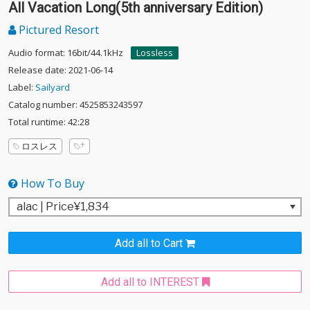
All Vacation Long(5th anniversary Edition)
Pictured Resort
Audio format: 16bit/44.1kHz
Lossless
Release date: 2021-06-14
Label:
Sailyard
Catalog number: 4525853243597
Total runtime: 42:28
ロスレス
How To Buy
Add all to Cart
Add all to INTEREST