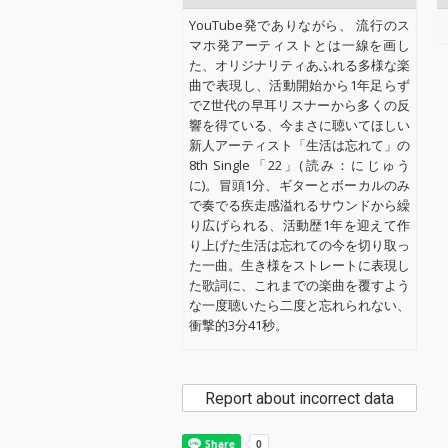
YouTube発でありながら、 流行のス
マホ発アーティストとは一線を画し
た、オリジナリティあふれる多様な楽
曲で表現し、活動開始から1年足らず
でZ世代の早耳リスナーから多くの反
響を得ている、今まさに聴いてほしい
新人アーティスト「生活は忘れて」の
8th Single「22」(読み：にじゅう
に)。冒頭1分、ギターとボーカルのみ
で奏でる疾走感溢れるサウンドから繰
り広げられる、活動歴1年を迎えて作
り上げた生活は忘れての今を切り取っ
た一曲。生き様をストレートに表現し
た歌詞に、これまでの楽曲を覆すよう
な一度聴いたら二度と忘れられない、
衝撃的3分41秒。
Report about incorrect data