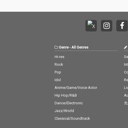
Genre
-
All Genres
Hi-res
Se
Rock
In
Pop
C
Idol
Re
Anime/Game/Voice Actor
Li
Hip Hop/R&B
Au
Dance/Electronic
先
Jazz/World
Classical/Soundtrack