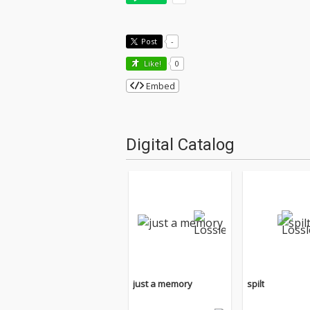
Post
-
Like!
0
Embed
Digital Catalog
just a memory
spilt