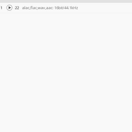
1
22
alac,flac,wav,aac: 16bit/44.1kHz