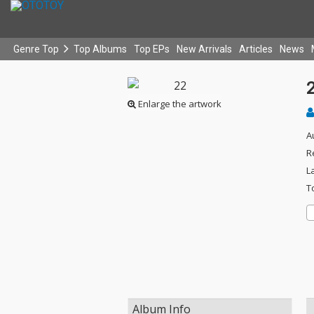
Genre Top
Top Albums
Top EPs
New Arrivals
Articles
News
Enlarge the artwork
A
R
L
T
Album Info