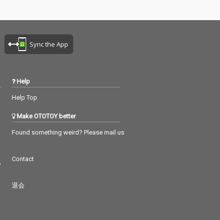
Sync the App
Help
Help Top
Make OTOTOY better
Found something weird? Please mail us
Contact
つ
退会