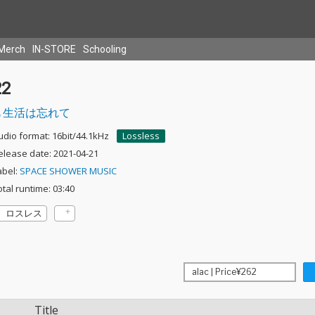
Merch
IN-STORE
Schooling
22
生活は忘れて
udio format: 16bit/44.1kHz
Lossless
elease date: 2021-04-21
abel:
SPACE SHOWER MUSIC
otal runtime: 03:40
ロスレス
Title