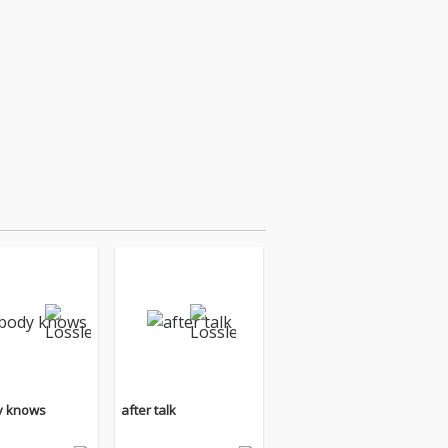
y knows
after talk