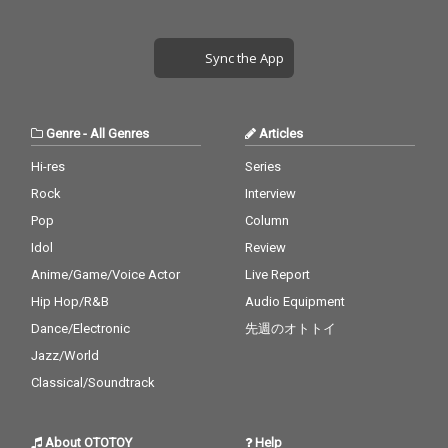
Sync the App
Genre
-
All Genres
Articles
Hi-res
Series
Rock
Interview
Pop
Column
Idol
Review
Anime/Game/Voice Actor
Live Report
Hip Hop/R&B
Audio Equipment
Dance/Electronic
先週のオトトイ
Jazz/World
Classical/Soundtrack
About OTOTOY
Help