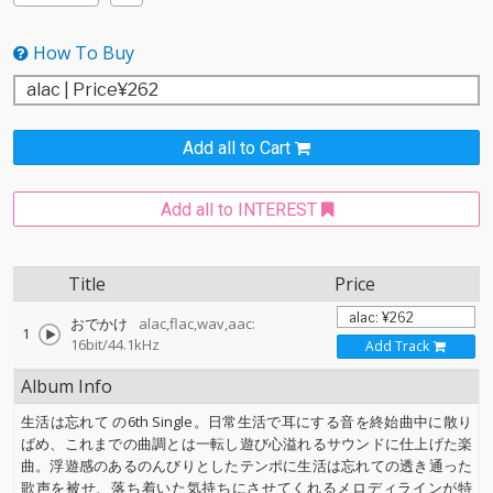
How To Buy
Add all to Cart
Add all to INTEREST
Title
Price
おでかけ
alac,flac,wav,aac:
1
16bit/44.1kHz
Add Track
Album Info
生活は忘れて の6th Single。日常生活で耳にする音を終始曲中に散り
ばめ、これまでの曲調とは一転し遊び心溢れるサウンドに仕上げた楽
曲。浮遊感のあるのんびりとしたテンポに生活は忘れての透き通った
歌声を被せ、落ち着いた気持ちにさせてくれるメロディラインが特