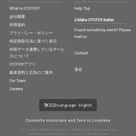
What is OTOTOY?
Help Top
会社概要
Make OTOTOY better
利用規約
Found something weird? Please
プライバシー・ポリシー
mail us
特定商取引法に基づく表示
外部データ連携しているサービ
Contact
スについて
OTOTOYアプリ
退会
媒体資料と広告のご案内
Our Team
Careers
言語/Language - English
Connects musicians and fans in Lossless
許諾 JASRAC: 9008872001Y30005, 9008872005Y37019 / NexTone:
ID000000232, ID000000233 / エルマーク: RIAJ80023001