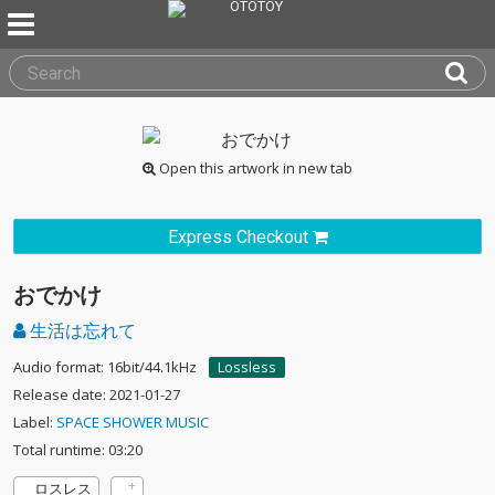
Open this artwork in new tab
Express Checkout
おでかけ
生活は忘れて
Audio format: 16bit/44.1kHz
Lossless
Release date: 2021-01-27
Label:
SPACE SHOWER MUSIC
Total runtime: 03:20
ロスレス