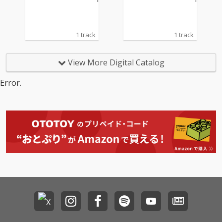
1 track
1 track
View More Digital Catalog
Error.