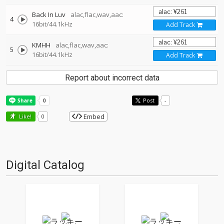
Back In Luv
alac,flac,wav,aac:
4
16bit/44.1kHz
Add Track
KMHH
alac,flac,wav,aac:
5
16bit/44.1kHz
Add Track
Report about incorrect data
Post
-
Embed
Like!
0
Digital Catalog