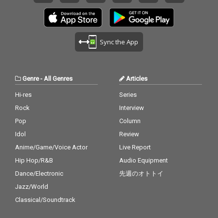
Sync the App
Genre
-
All Genres
Articles
Hi-res
Series
Rock
Interview
Pop
Column
Idol
Review
Anime/Game/Voice Actor
Live Report
Hip Hop/R&B
Audio Equipment
Dance/Electronic
先週のオトトイ
Jazz/World
Classical/Soundtrack