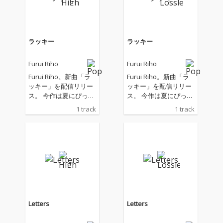
ラッキー
ラッキー
Furui Riho
Furui Riho
Furui Riho。新曲「ラ
Furui Riho。新曲「ラ
ッキー」を配信リリー
ッキー」を配信リリー
ス。 今作は夏にぴった
ス。 今作は夏にぴった
りなFunk、Soulの要素
りなFunk、Soulの要素
1 track
1 track
を取り入れたダンサブ
を取り入れたダンサブ
ルでグルーヴィなパー
ルでグルーヴィなパー
ティーチューン。
ティーチューン。
「運」とは何かを題材
「運」とは何かを題材
に、「人生」をボード
に、「人生」をボード
ゲームになぞらえた世
ゲームになぞらえた世
界観の歌詞になってお
界観の歌詞になってお
り、“「意味ない」アン
り、“「意味ない」アン
ラッキーだなんて信じ
ラッキーだなんて信じ
ないから” といった歌
ないから” といった歌
Letters
Letters
詞には、不運なこと、
詞には、不運なこと、
嫌なことがあっても、
嫌なことがあっても、