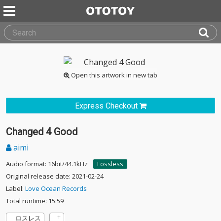
Open this artwork in new tab
Express Checkout
Changed 4 Good
aimi
Audio format: 16bit/44.1kHz
Lossless
Original release date: 2021-02-24
Label:
Love Ocean Records
Total runtime: 15:59
ロスレス