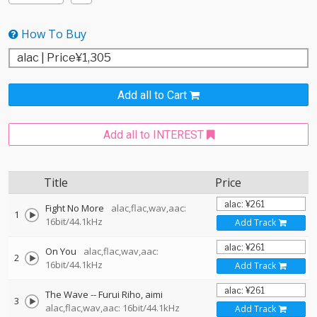
How To Buy
Add all to Cart
Add all to INTEREST
Title
Price
Fight No More
alac,flac,wav,aac:
1
16bit/44.1kHz
Add Track
On You
alac,flac,wav,aac:
2
16bit/44.1kHz
Add Track
The Wave
--
Furui Riho
aimi
3
alac,flac,wav,aac: 16bit/44.1kHz
Add Track