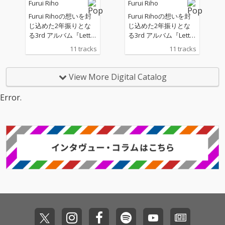
Furui Riho
Furui Riho
それがよりよい未来に
それがよりよい未来に
繋がることもあるとい
繋がることもあるとい
Furui Rihoの想いを封
Furui Rihoの想いを封
うポジティブなメッセ
うポジティブなメッセ
じ込めた2年振りとな
じ込めた2年振りとな
ージが詰まっている。
ージが詰まっている。
る3rd アルバム『Letter
る3rd アルバム『Letter
これまで多数の作品で
これまで多数の作品で
s』リリース。 今作は
s』リリース。 今作は
11 tracks
11 tracks
タッグを組み、最近で
タッグを組み、最近で
そのタイトルのとお
そのタイトルのとお
はサポートGt.としてラ
はサポートGt.としてラ
り、Furui Rihoが誰か
り、Furui Rihoが誰か
イブにも参加している
イブにも参加している
に向けた手紙のよう
に向けた手紙のよう
View More Digital Catalog
knoakが楽曲制作を共
knoakが楽曲制作を共
に、想いを綴った楽曲
に、想いを綴った楽曲
にし、ホーンセクショ
にし、ホーンセクショ
を集めており、 聴く人
を集めており、 聴く人
Error.
ンにはOfficial髭男dism
ンにはOfficial髭男dism
の心に寄り添う、温か
の心に寄り添う、温か
などでも演奏する湯本
などでも演奏する湯本
くも芯のあるメッセー
くも芯のあるメッセー
淳希が参加している。
淳希が参加している。
ジが詰まった作品。 今
ジが詰まった作品。 今
年2025年夏にリリース
年2025年夏にリリース
したTVアニメ『CITY T
したTVアニメ『CITY T
HE ANIMATION』オー
HE ANIMATION』オー
プニング主題歌「Hell
プニング主題歌「Hell
o」などを含むシング
o」などを含むシング
ル曲に、新曲を加えた
ル曲に、新曲を加えた
全11曲を収録。
全11曲を収録。