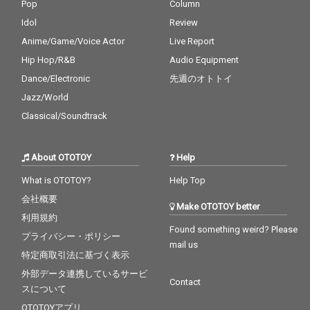
Pop
Column
Idol
Review
Anime/Game/Voice Actor
Live Report
Hip Hop/R&B
Audio Equipment
Dance/Electronic
先週のオトトイ
Jazz/World
Classical/Soundtrack
About OTOTOY
Help
What is OTOTOY?
Help Top
会社概要
Make OTOTOY better
利用規約
Found something weird? Please
プライバシー・ポリシー
mail us
特定商取引法に基づく表示
外部データ連携しているサービ
Contact
スについて
OTOTOYアプリ