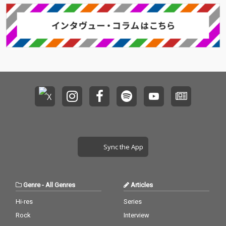
年2025年夏にリリース
年2025年夏にリリース
したTVアニメ『CITY T
したTVアニメ『CITY T
HE ANIMATION』オー
HE ANIMATION』オー
プニング主題歌「Hell
プニング主題歌「Hell
o」などを含むシング
o」などを含むシング
ル曲に、新曲を加えた
ル曲に、新曲を加えた
全11曲を収録。
全11曲を収録。
Sync the App
Genre
-
All Genres
Articles
Hi-res
Series
Rock
Interview