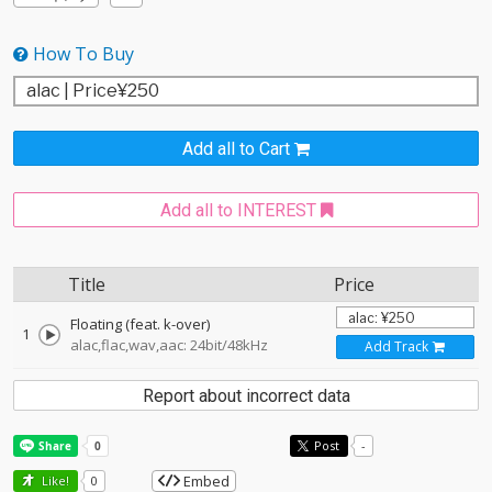
How To Buy
Add all to Cart
Add all to INTEREST
Title
Price
Floating (feat. k-over)
1
alac,flac,wav,aac: 24bit/48kHz
Add Track
Report about incorrect data
Post
-
Embed
Like!
0