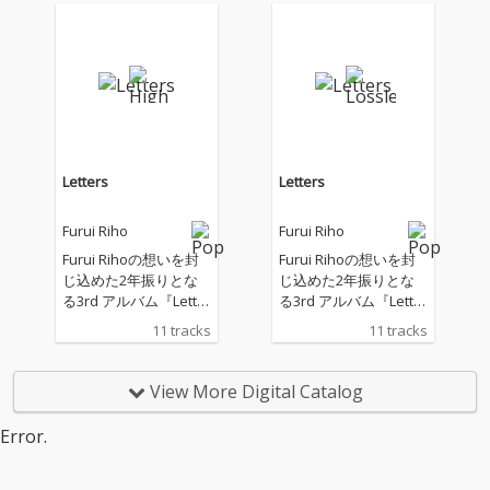
ルでグルーヴィなパー
ルでグルーヴィなパー
ティーチューン。
ティーチューン。
「運」とは何かを題材
「運」とは何かを題材
に、「人生」をボード
に、「人生」をボード
ゲームになぞらえた世
ゲームになぞらえた世
界観の歌詞になってお
界観の歌詞になってお
り、“「意味ない」アン
り、“「意味ない」アン
ラッキーだなんて信じ
ラッキーだなんて信じ
ないから” といった歌
ないから” といった歌
Letters
Letters
詞には、不運なこと、
詞には、不運なこと、
嫌なことがあっても、
嫌なことがあっても、
Furui Riho
Furui Riho
それがよりよい未来に
それがよりよい未来に
繋がることもあるとい
繋がることもあるとい
Furui Rihoの想いを封
Furui Rihoの想いを封
うポジティブなメッセ
うポジティブなメッセ
じ込めた2年振りとな
じ込めた2年振りとな
ージが詰まっている。
ージが詰まっている。
る3rd アルバム『Letter
る3rd アルバム『Letter
これまで多数の作品で
これまで多数の作品で
s』リリース。 今作は
s』リリース。 今作は
11 tracks
11 tracks
タッグを組み、最近で
タッグを組み、最近で
そのタイトルのとお
そのタイトルのとお
はサポートGt.としてラ
はサポートGt.としてラ
り、Furui Rihoが誰か
り、Furui Rihoが誰か
イブにも参加している
イブにも参加している
に向けた手紙のよう
に向けた手紙のよう
View More Digital Catalog
knoakが楽曲制作を共
knoakが楽曲制作を共
に、想いを綴った楽曲
に、想いを綴った楽曲
にし、ホーンセクショ
にし、ホーンセクショ
を集めており、 聴く人
を集めており、 聴く人
Error.
ンにはOfficial髭男dism
ンにはOfficial髭男dism
の心に寄り添う、温か
の心に寄り添う、温か
などでも演奏する湯本
などでも演奏する湯本
くも芯のあるメッセー
くも芯のあるメッセー
淳希が参加している。
淳希が参加している。
ジが詰まった作品。 今
ジが詰まった作品。 今