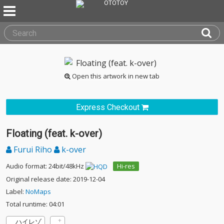
Open this artwork in new tab
Express Checkout
Floating (feat. k-over)
Furui Riho
k-over
Audio format: 24bit/48kHz
Hi-res
Original release date: 2019-12-04
Label:
NoMaps
Total runtime: 04:01
ハイレゾ