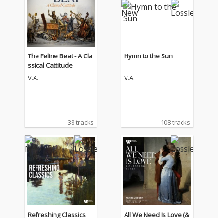
The Feline Beat - A Cla
Hymn to the Sun
ssical Cattitude
V.A.
V.A.
38 tracks
108 tracks
Refreshing Classics
All We Need Is Love (&