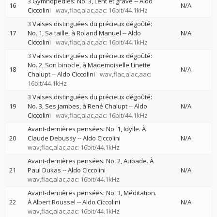
3 Gymnopédies: No. 3, Lent et grave
--
Aldo
16
N/A
Ciccolini
wav,flac,alac,aac: 16bit/44.1kHz
3 Valses distinguées du précieux dégoûté:
17
No. 1, Sa taille, à Roland Manuel
--
Aldo
N/A
Ciccolini
wav,flac,alac,aac: 16bit/44.1kHz
3 Valses distinguées du précieux dégoûté:
No. 2, Son binocle, à Mademoiselle Linette
18
N/A
Chalupt
--
Aldo Ciccolini
wav,flac,alac,aac:
16bit/44.1kHz
3 Valses distinguées du précieux dégoûté:
19
No. 3, Ses jambes, à René Chalupt
--
Aldo
N/A
Ciccolini
wav,flac,alac,aac: 16bit/44.1kHz
Avant-dernières pensées: No. 1, Idylle. À
20
Claude Debussy
--
Aldo Ciccolini
N/A
wav,flac,alac,aac: 16bit/44.1kHz
Avant-dernières pensées: No. 2, Aubade. À
21
Paul Dukas
--
Aldo Ciccolini
N/A
wav,flac,alac,aac: 16bit/44.1kHz
Avant-dernières pensées: No. 3, Méditation.
22
À Albert Roussel
--
Aldo Ciccolini
N/A
wav,flac,alac,aac: 16bit/44.1kHz