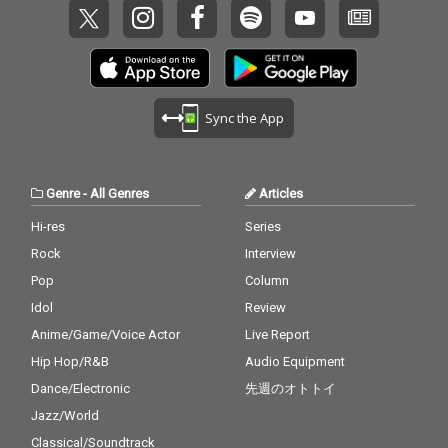
Sync the App
Genre
-
All Genres
Articles
Hi-res
Series
Rock
Interview
Pop
Column
Idol
Review
Anime/Game/Voice Actor
Live Report
Hip Hop/R&B
Audio Equipment
Dance/Electronic
先週のオトトイ
Jazz/World
Classical/Soundtrack