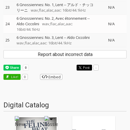
6 Gnossiennes: No. 1, Lent
--
アルド・チッコ
23
N/A
リーニ
wav,flac,alac,aac: 16bit/44.1kHz
6 Gnossiennes: No. 2, Avec étonnement
--
24
Aldo Ciccolini
wav,flac,alac,aac:
N/A
16bit/44.1kHz
6 Gnossiennes: No. 3, Lent
--
Aldo Ciccolini
25
N/A
wav,flac,alac,aac: 16bit/44.1kHz
Report about incorrect data
Post
-
Embed
Like!
0
Digital Catalog