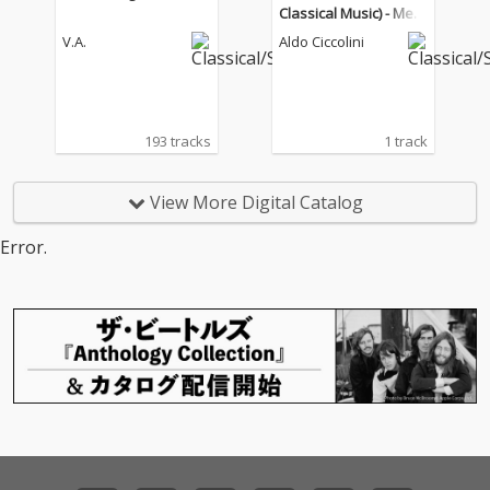
Classical Music) - Men
delssohn: Songs With
V.A.
Aldo Ciccolini
out Words "Spring So
ng"
193 tracks
1 track
View More Digital Catalog
Error.