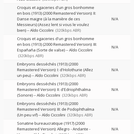
Croquis et agaceries d'un gros bonhomme
en bois (1913) (2000 Remastered Version): II:
Danse maigre (à la manière de ces
N/A
Messieurs) (Assez lent si vous le voulez
bien)
--
Aldo Ciccolini
(320kbps ABR)
Croquis et agaceries d'un gros bonhomme
en bois (1913) (2000 Remastered Version): III:
N/A
Españaña (Sorte de valse)
--
Aldo Ciccolini
(320kbps ABR)
Embryons desséchés (1913) (2000
Remastered Version): I: d'Holothurie (Allez
N/A
un peu)
--
Aldo Ciccolini
(320kbps ABR)
Embryons desséchés (1913) (2000
Remastered Version): II: d'Edriophthalma
N/A
(Sonore)
--
Aldo Ciccolini
(320kbps ABR)
Embryons desséchés (1913) (2000
Remastered Version): III: de Podophthalma
N/A
(Un peu vif)
--
Aldo Ciccolini
(320kbps ABR)
Sonatine bureaucratique (1917) (2000
Remastered Version): Allegro - Andante -
N/A