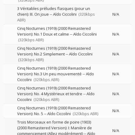
(320kbps ABR)
3 Véritables préludes flasques (pour un
chien): III. On joue
--
Aldo Ciccolini
(320kbps
N/A
ABR)
Cinq Nocturnes (1919) (2000 Remastered
Version): No.1 Doux et calme
--
Aldo Ciccolini
N/A
(320kbps ABR)
Cinq Nocturnes (1919) (2000 Remastered
Version): No.2 Simplement
--
Aldo Ciccolini
N/A
(320kbps ABR)
Cinq Nocturnes (1919) (2000 Remastered
Version): No.3 Un peu mouvementé
--
Aldo
N/A
Ciccolini
(320kbps ABR)
Cinq Nocturnes (1919) (2000 Remastered
Version): No. 4 Mystérieux et tendre
--
Aldo
N/A
Ciccolini
(320kbps ABR)
Cinq Nocturnes (1919) (2000 Remastered
N/A
Version): No. 5
--
Aldo Ciccolini
(320kbps ABR)
Trois Morceaux en forme de poire (1903)
(2000 Remastered Version): I: Manière de
N/A
commencement (Allez modérément)
--
Aldo