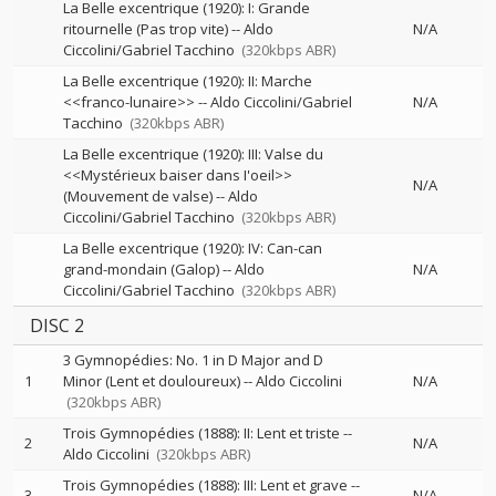
La Belle excentrique (1920): I: Grande
ritournelle (Pas trop vite)
--
Aldo
N/A
Ciccolini/Gabriel Tacchino
(320kbps ABR)
La Belle excentrique (1920): II: Marche
<<franco-lunaire>>
--
Aldo Ciccolini/Gabriel
N/A
Tacchino
(320kbps ABR)
La Belle excentrique (1920): III: Valse du
<<Mystérieux baiser dans I'oeil>>
N/A
(Mouvement de valse)
--
Aldo
Ciccolini/Gabriel Tacchino
(320kbps ABR)
La Belle excentrique (1920): IV: Can-can
grand-mondain (Galop)
--
Aldo
N/A
Ciccolini/Gabriel Tacchino
(320kbps ABR)
DISC 2
3 Gymnopédies: No. 1 in D Major and D
1
Minor (Lent et douloureux)
--
Aldo Ciccolini
N/A
(320kbps ABR)
Trois Gymnopédies (1888): II: Lent et triste
--
2
N/A
Aldo Ciccolini
(320kbps ABR)
Trois Gymnopédies (1888): III: Lent et grave
--
3
N/A