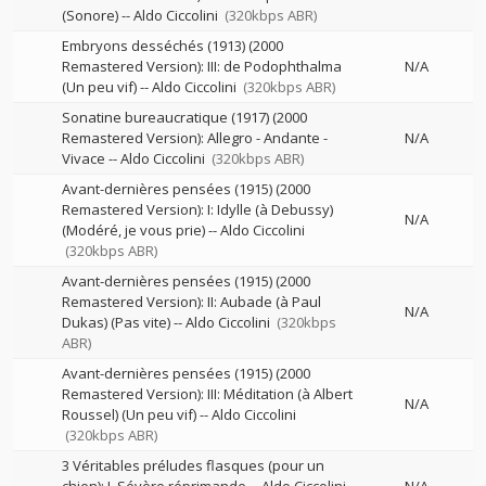
(Sonore)
--
Aldo Ciccolini
(320kbps ABR)
Embryons desséchés (1913) (2000
Remastered Version): III: de Podophthalma
N/A
(Un peu vif)
--
Aldo Ciccolini
(320kbps ABR)
Sonatine bureaucratique (1917) (2000
Remastered Version): Allegro - Andante -
N/A
Vivace
--
Aldo Ciccolini
(320kbps ABR)
Avant-dernières pensées (1915) (2000
Remastered Version): I: Idylle (à Debussy)
N/A
(Modéré, je vous prie)
--
Aldo Ciccolini
(320kbps ABR)
Avant-dernières pensées (1915) (2000
Remastered Version): II: Aubade (à Paul
N/A
Dukas) (Pas vite)
--
Aldo Ciccolini
(320kbps
ABR)
Avant-dernières pensées (1915) (2000
Remastered Version): III: Méditation (à Albert
N/A
Roussel) (Un peu vif)
--
Aldo Ciccolini
(320kbps ABR)
3 Véritables préludes flasques (pour un