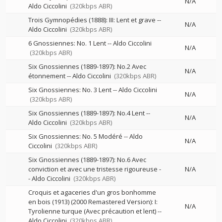
N/A
Aldo Ciccolini
(320kbps ABR)
Trois Gymnopédies (1888): III: Lent et grave
--
N/A
Aldo Ciccolini
(320kbps ABR)
6 Gnossiennes: No. 1 Lent
--
Aldo Ciccolini
N/A
(320kbps ABR)
Six Gnossiennes (1889-1897): No.2 Avec
N/A
étonnement
--
Aldo Ciccolini
(320kbps ABR)
Six Gnossiennes: No. 3 Lent
--
Aldo Ciccolini
N/A
(320kbps ABR)
Six Gnossiennes (1889-1897): No.4 Lent
--
N/A
Aldo Ciccolini
(320kbps ABR)
Six Gnossiennes: No. 5 Modéré
--
Aldo
N/A
Ciccolini
(320kbps ABR)
Six Gnossiennes (1889-1897): No.6 Avec
conviction et avec une tristesse rigoureuse
-
N/A
-
Aldo Ciccolini
(320kbps ABR)
Croquis et agaceries d'un gros bonhomme
en bois (1913) (2000 Remastered Version): I:
N/A
Tyrolienne turque (Avec précaution et lent)
--
Aldo Ciccolini
(320kbps ABR)