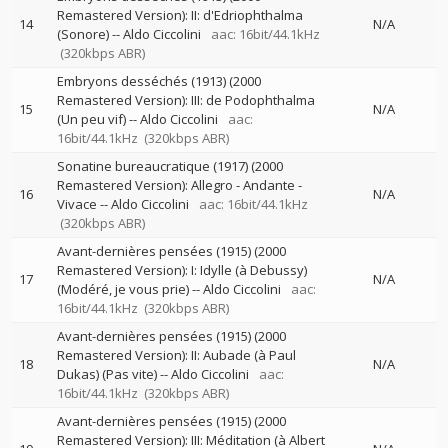
Remastered Version): II: d'Edriophthalma
14
N/A
(Sonore)
--
Aldo Ciccolini
aac: 16bit/44.1kHz
(320kbps ABR)
Embryons desséchés (1913) (2000
Remastered Version): III: de Podophthalma
15
N/A
(Un peu vif)
--
Aldo Ciccolini
aac:
16bit/44.1kHz
(320kbps ABR)
Sonatine bureaucratique (1917) (2000
Remastered Version): Allegro - Andante -
16
N/A
Vivace
--
Aldo Ciccolini
aac: 16bit/44.1kHz
(320kbps ABR)
Avant-dernières pensées (1915) (2000
Remastered Version): I: Idylle (à Debussy)
17
N/A
(Modéré, je vous prie)
--
Aldo Ciccolini
aac:
16bit/44.1kHz
(320kbps ABR)
Avant-dernières pensées (1915) (2000
Remastered Version): II: Aubade (à Paul
18
N/A
Dukas) (Pas vite)
--
Aldo Ciccolini
aac:
16bit/44.1kHz
(320kbps ABR)
Avant-dernières pensées (1915) (2000
Remastered Version): III: Méditation (à Albert