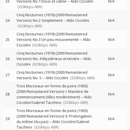
23
Version): No.1 Doux et calme
--
Aldo Ciccolini
N/A
(320kbps ABR)
Cinq Nocturnes (1919) (2000 Remastered
24
Version): No.2 Simplement
--
Aldo Ciccolini
N/A
(320kbps ABR)
Cinq Nocturnes (1919) (2000 Remastered
25
Version): No.3 Un peu mouvementé
--
Aldo
N/A
Ciccolini
(320kbps ABR)
Cinq Nocturnes (1919) (2000 Remastered
26
Version): No. 4 Mystérieux et tendre
--
Aldo
N/A
Ciccolini
(320kbps ABR)
Cinq Nocturnes (1919) (2000 Remastered
27
N/A
Version): No. 5
--
Aldo Ciccolini
(320kbps ABR)
Trois Morceaux en forme de poire (1903)
(2000 Remastered Version): I: Manière de
28
N/A
commencement (Allez modérément)
--
Aldo
Ciccolini/Gabriel Tacchino
(320kbps ABR)
Trois Morceaux en forme de poire (1903)
(2000 Remastered Version): II: Prolongation
29
N/A
du même (Au pas)
--
Aldo Ciccolini/Gabriel
Tacchino
(320kbps ABR)