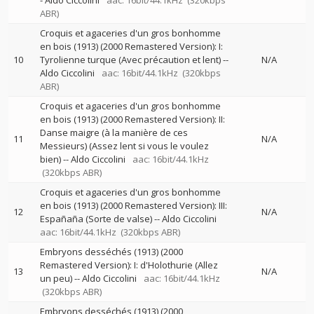
-
Aldo Ciccolini
aac: 16bit/44.1kHz
(320kbps
ABR)
Croquis et agaceries d'un gros bonhomme
en bois (1913) (2000 Remastered Version): I:
10
Tyrolienne turque (Avec précaution et lent)
--
N/A
Aldo Ciccolini
aac: 16bit/44.1kHz
(320kbps
ABR)
Croquis et agaceries d'un gros bonhomme
en bois (1913) (2000 Remastered Version): II:
Danse maigre (à la manière de ces
11
N/A
Messieurs) (Assez lent si vous le voulez
bien)
--
Aldo Ciccolini
aac: 16bit/44.1kHz
(320kbps ABR)
Croquis et agaceries d'un gros bonhomme
en bois (1913) (2000 Remastered Version): III:
12
N/A
Españaña (Sorte de valse)
--
Aldo Ciccolini
aac: 16bit/44.1kHz
(320kbps ABR)
Embryons desséchés (1913) (2000
Remastered Version): I: d'Holothurie (Allez
13
N/A
un peu)
--
Aldo Ciccolini
aac: 16bit/44.1kHz
(320kbps ABR)
Embryons desséchés (1913) (2000