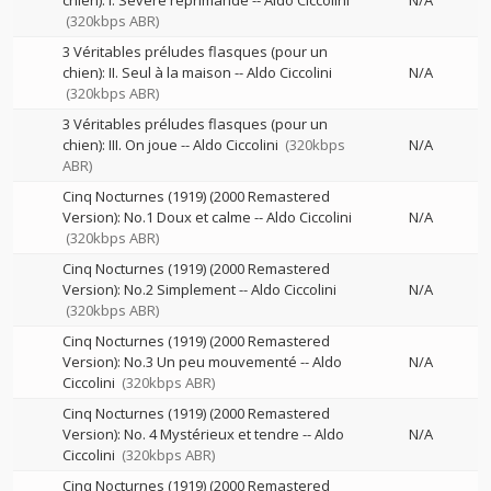
chien): I. Sévère réprimande
--
Aldo Ciccolini
N/A
(320kbps ABR)
3 Véritables préludes flasques (pour un
chien): II. Seul à la maison
--
Aldo Ciccolini
N/A
(320kbps ABR)
3 Véritables préludes flasques (pour un
chien): III. On joue
--
Aldo Ciccolini
(320kbps
N/A
ABR)
Cinq Nocturnes (1919) (2000 Remastered
Version): No.1 Doux et calme
--
Aldo Ciccolini
N/A
(320kbps ABR)
Cinq Nocturnes (1919) (2000 Remastered
Version): No.2 Simplement
--
Aldo Ciccolini
N/A
(320kbps ABR)
Cinq Nocturnes (1919) (2000 Remastered
Version): No.3 Un peu mouvementé
--
Aldo
N/A
Ciccolini
(320kbps ABR)
Cinq Nocturnes (1919) (2000 Remastered
Version): No. 4 Mystérieux et tendre
--
Aldo
N/A
Ciccolini
(320kbps ABR)
Cinq Nocturnes (1919) (2000 Remastered