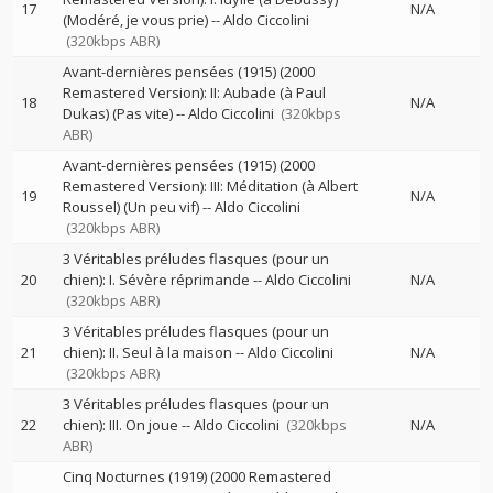
17
N/A
(Modéré, je vous prie)
--
Aldo Ciccolini
(320kbps ABR)
Avant-dernières pensées (1915) (2000
Remastered Version): II: Aubade (à Paul
18
N/A
Dukas) (Pas vite)
--
Aldo Ciccolini
(320kbps
ABR)
Avant-dernières pensées (1915) (2000
Remastered Version): III: Méditation (à Albert
19
N/A
Roussel) (Un peu vif)
--
Aldo Ciccolini
(320kbps ABR)
3 Véritables préludes flasques (pour un
20
chien): I. Sévère réprimande
--
Aldo Ciccolini
N/A
(320kbps ABR)
3 Véritables préludes flasques (pour un
21
chien): II. Seul à la maison
--
Aldo Ciccolini
N/A
(320kbps ABR)
3 Véritables préludes flasques (pour un
22
chien): III. On joue
--
Aldo Ciccolini
(320kbps
N/A
ABR)
Cinq Nocturnes (1919) (2000 Remastered