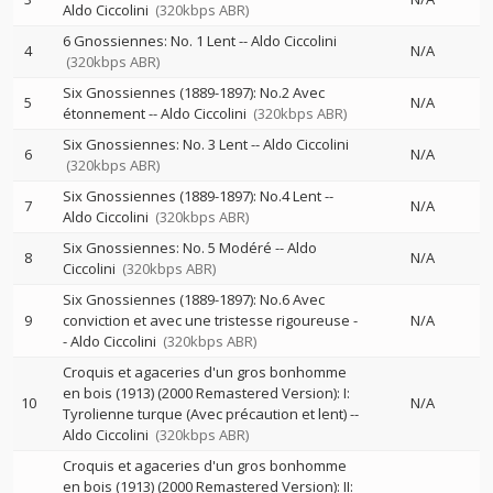
Aldo Ciccolini
(320kbps ABR)
6 Gnossiennes: No. 1 Lent
--
Aldo Ciccolini
4
N/A
(320kbps ABR)
Six Gnossiennes (1889-1897): No.2 Avec
5
N/A
étonnement
--
Aldo Ciccolini
(320kbps ABR)
Six Gnossiennes: No. 3 Lent
--
Aldo Ciccolini
6
N/A
(320kbps ABR)
Six Gnossiennes (1889-1897): No.4 Lent
--
7
N/A
Aldo Ciccolini
(320kbps ABR)
Six Gnossiennes: No. 5 Modéré
--
Aldo
8
N/A
Ciccolini
(320kbps ABR)
Six Gnossiennes (1889-1897): No.6 Avec
9
conviction et avec une tristesse rigoureuse
-
N/A
-
Aldo Ciccolini
(320kbps ABR)
Croquis et agaceries d'un gros bonhomme
en bois (1913) (2000 Remastered Version): I:
10
N/A
Tyrolienne turque (Avec précaution et lent)
--
Aldo Ciccolini
(320kbps ABR)
Croquis et agaceries d'un gros bonhomme
en bois (1913) (2000 Remastered Version): II: