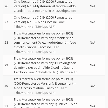
Cinq Nocturnes (1919) (2000 Remastered
26
Version): No. 4 Mystérieux et tendre
--
Aldo
N/A
Ciccolini
aac: 16bit/44.1kHz
(320kbps ABR)
Cinq Nocturnes (1919) (2000 Remastered
27
Version): No. 5
--
Aldo Ciccolini
aac:
N/A
16bit/44.1kHz
(320kbps ABR)
Trois Morceaux en forme de poire (1903)
(2000 Remastered Version): I: Manière de
28
commencement (Allez modérément)
--
Aldo
N/A
Ciccolini/Gabriel Tacchino
aac:
16bit/44.1kHz
(320kbps ABR)
Trois Morceaux en forme de poire (1903)
(2000 Remastered Version): II: Prolongation
29
N/A
du même (Au pas)
--
Aldo Ciccolini/Gabriel
Tacchino
aac: 16bit/44.1kHz
(320kbps ABR)
Trois Morceaux en forme de poire (1903)
(2000 Remastered Version): 1) Lentement
--
30
N/A
Aldo Ciccolini/Gabriel Tacchino
aac:
16bit/44.1kHz
(320kbps ABR)
Trois Morceaux en forme de poire (1903)
(2000 Remastered Version): 2) Enlevé
--
Aldo
31
N/A