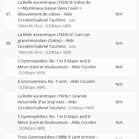
La Belle excentrique (1920): III: Valse du
<<Mystérieux baiser dans I'oeil>>
37
(Mouvement de valse)
--
Aldo
N/A
Ciccolini/Gabriel Tacchino
aac:
16bit/44.1kHz
(320kbps ABR)
La Belle excentrique (1920): IV: Can-can
grand-mondain (Galop)
--
Aldo
38
N/A
Ciccolini/Gabriel Tacchino
aac:
16bit/44.1kHz
(320kbps ABR)
3 Gymnopédies: No. 1 in D Major and D
Minor (Lent et douloureux)
--
Aldo Ciccolini
N/A
(320kbps ABR)
6 Gnossiennes: No. 1 Lent
--
Aldo Ciccolini
N/A
(320kbps ABR)
La Belle excentrique (1920): I: Grande
ritournelle (Pas trop vite)
--
Aldo
N/A
Ciccolini/Gabriel Tacchino
(320kbps ABR)
3 Gymnopédies: No. 1 in D Major and D
Minor (Lent et douloureux)
--
Aldo Ciccolini
N/A
(320kbps ABR)
Trois Gymnopédies (1888): II: Lent et triste
--