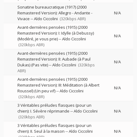
Sonatine bureaucratique (1917) (2000
Remastered Version): Allegro - Andante -
N/A
Vivace
--
Aldo Ciccolini
(320kbps ABR)
Avant-dernières pensées (1915) (2000
Remastered Version): I: Idylle (à Debussy)
N/A
(Modéré, je vous prie)
--
Aldo Ciccolini
(320kbps ABR)
Avant-dernières pensées (1915) (2000
Remastered Version): II: Aubade (à Paul
N/A
Dukas) (Pas vite)
--
Aldo Ciccolini
(320kbps
ABR)
Avant-dernières pensées (1915) (2000
Remastered Version): III: Méditation (à Albert
N/A
Roussel) (Un peu vif)
--
Aldo Ciccolini
(320kbps ABR)
3 Véritables préludes flasques (pour un
chien): I. Sévère réprimande
--
Aldo Ciccolini
N/A
(320kbps ABR)
3 Véritables préludes flasques (pour un
chien): II. Seul à la maison
--
Aldo Ciccolini
N/A