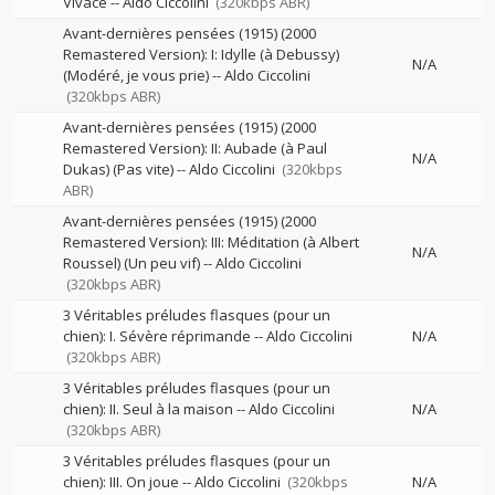
Vivace
--
Aldo Ciccolini
(320kbps ABR)
Avant-dernières pensées (1915) (2000
Remastered Version): I: Idylle (à Debussy)
N/A
(Modéré, je vous prie)
--
Aldo Ciccolini
(320kbps ABR)
Avant-dernières pensées (1915) (2000
Remastered Version): II: Aubade (à Paul
N/A
Dukas) (Pas vite)
--
Aldo Ciccolini
(320kbps
ABR)
Avant-dernières pensées (1915) (2000
Remastered Version): III: Méditation (à Albert
N/A
Roussel) (Un peu vif)
--
Aldo Ciccolini
(320kbps ABR)
3 Véritables préludes flasques (pour un
chien): I. Sévère réprimande
--
Aldo Ciccolini
N/A
(320kbps ABR)
3 Véritables préludes flasques (pour un
chien): II. Seul à la maison
--
Aldo Ciccolini
N/A
(320kbps ABR)
3 Véritables préludes flasques (pour un
chien): III. On joue
--
Aldo Ciccolini
(320kbps
N/A