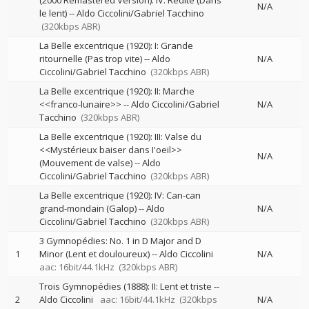
(2000 Remastered Version): IV: Redite (Dans
N/A
le lent)
--
Aldo Ciccolini/Gabriel Tacchino
(320kbps ABR)
La Belle excentrique (1920): I: Grande
ritournelle (Pas trop vite)
--
Aldo
N/A
Ciccolini/Gabriel Tacchino
(320kbps ABR)
La Belle excentrique (1920): II: Marche
<<franco-lunaire>>
--
Aldo Ciccolini/Gabriel
N/A
Tacchino
(320kbps ABR)
La Belle excentrique (1920): III: Valse du
<<Mystérieux baiser dans I'oeil>>
N/A
(Mouvement de valse)
--
Aldo
Ciccolini/Gabriel Tacchino
(320kbps ABR)
La Belle excentrique (1920): IV: Can-can
grand-mondain (Galop)
--
Aldo
N/A
Ciccolini/Gabriel Tacchino
(320kbps ABR)
3 Gymnopédies: No. 1 in D Major and D
1
Minor (Lent et douloureux)
--
Aldo Ciccolini
N/A
aac: 16bit/44.1kHz
(320kbps ABR)
Trois Gymnopédies (1888): II: Lent et triste
--
2
Aldo Ciccolini
aac: 16bit/44.1kHz
(320kbps
N/A