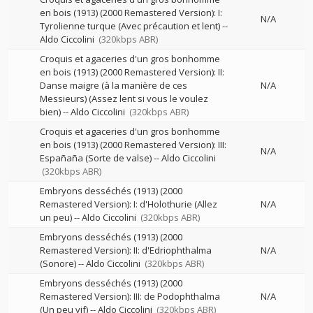
en bois (1913) (2000 Remastered Version): I:
N/A
Tyrolienne turque (Avec précaution et lent)
--
Aldo Ciccolini
(320kbps ABR)
Croquis et agaceries d'un gros bonhomme
en bois (1913) (2000 Remastered Version): II:
Danse maigre (à la manière de ces
N/A
Messieurs) (Assez lent si vous le voulez
bien)
--
Aldo Ciccolini
(320kbps ABR)
Croquis et agaceries d'un gros bonhomme
en bois (1913) (2000 Remastered Version): III:
N/A
Españaña (Sorte de valse)
--
Aldo Ciccolini
(320kbps ABR)
Embryons desséchés (1913) (2000
Remastered Version): I: d'Holothurie (Allez
N/A
un peu)
--
Aldo Ciccolini
(320kbps ABR)
Embryons desséchés (1913) (2000
Remastered Version): II: d'Edriophthalma
N/A
(Sonore)
--
Aldo Ciccolini
(320kbps ABR)
Embryons desséchés (1913) (2000
Remastered Version): III: de Podophthalma
N/A
(Un peu vif)
--
Aldo Ciccolini
(320kbps ABR)