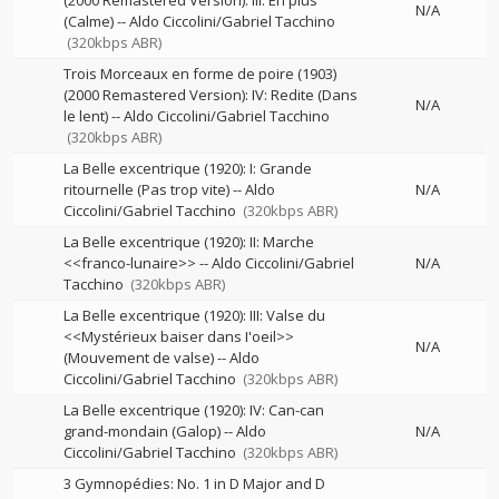
(2000 Remastered Version): III: En plus
N/A
(Calme)
--
Aldo Ciccolini/Gabriel Tacchino
(320kbps ABR)
Trois Morceaux en forme de poire (1903)
(2000 Remastered Version): IV: Redite (Dans
N/A
le lent)
--
Aldo Ciccolini/Gabriel Tacchino
(320kbps ABR)
La Belle excentrique (1920): I: Grande
ritournelle (Pas trop vite)
--
Aldo
N/A
Ciccolini/Gabriel Tacchino
(320kbps ABR)
La Belle excentrique (1920): II: Marche
<<franco-lunaire>>
--
Aldo Ciccolini/Gabriel
N/A
Tacchino
(320kbps ABR)
La Belle excentrique (1920): III: Valse du
<<Mystérieux baiser dans I'oeil>>
N/A
(Mouvement de valse)
--
Aldo
Ciccolini/Gabriel Tacchino
(320kbps ABR)
La Belle excentrique (1920): IV: Can-can
grand-mondain (Galop)
--
Aldo
N/A
Ciccolini/Gabriel Tacchino
(320kbps ABR)
3 Gymnopédies: No. 1 in D Major and D