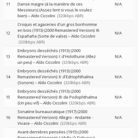
11
Danse maigre (à la manière de ces
N/A
Messieurs) (Assez lent si vous le voulez
bien)
--
Aldo Ciccolini
(320kbps ABR)
Croquis et agaceries d'un gros bonhomme
en bois (1913) (2000 Remastered Version): III:
12
N/A
Españaña (Sorte de valse)
--
Aldo Ciccolini
(320kbps ABR)
Embryons desséchés (1913) (2000
13
Remastered Version): I: d'Holothurie (Allez
N/A
un peu)
--
Aldo Ciccolini
(320kbps ABR)
Embryons desséchés (1913) (2000
14
Remastered Version): II: d'Edriophthalma
N/A
(Sonore)
--
Aldo Ciccolini
(320kbps ABR)
Embryons desséchés (1913) (2000
15
Remastered Version): III: de Podophthalma
N/A
(Un peu vif)
--
Aldo Ciccolini
(320kbps ABR)
Sonatine bureaucratique (1917) (2000
16
Remastered Version): Allegro - Andante -
N/A
Vivace
--
Aldo Ciccolini
(320kbps ABR)
Avant-dernières pensées (1915) (2000
Remastered Version): I: Idylle (à Debussy)