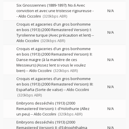
Six Gnossiennes (1889-1897): No.6 Avec
conviction et avec une tristesse rigoureuse
-
N/A
-
Aldo Ciccolini
(320kbps ABR)
Croquis et agaceries d'un gros bonhomme
en bois (1913) (2000 Remastered Version): I:
N/A
Tyrolienne turque (Avec précaution et lent)
--
Aldo Ciccolini
(320kbps ABR)
Croquis et agaceries d'un gros bonhomme
en bois (1913) (2000 Remastered Version): II:
Danse maigre (à la manière de ces
N/A
Messieurs) (Assez lent si vous le voulez
bien)
--
Aldo Ciccolini
(320kbps ABR)
Croquis et agaceries d'un gros bonhomme
en bois (1913) (2000 Remastered Version): III:
N/A
Españaña (Sorte de valse)
--
Aldo Ciccolini
(320kbps ABR)
Embryons desséchés (1913) (2000
Remastered Version): I: d'Holothurie (Allez
N/A
un peu)
--
Aldo Ciccolini
(320kbps ABR)
Embryons desséchés (1913) (2000
Remastered Version): II: d'Edriophthalma
N/A