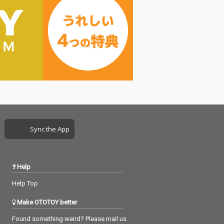
Sync the App
Help
Help Top
Make OTOTOY better
Found something weird? Please mail us