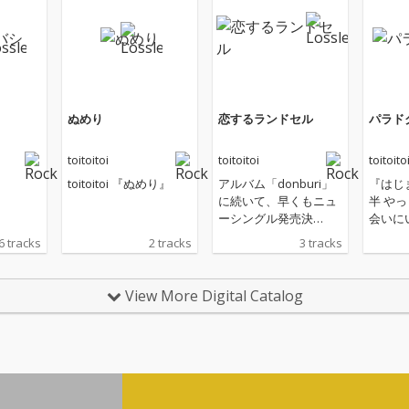
ぬめり
恋するランドセル
パラド
toitoitoi
toitoitoi
toitoito
toitoitoi 『ぬめり』
アルバム「donburi」
『はじ
に続いて、早くもニュ
半 やっとまたみんなに
ーシングル発売決
会いに
定！！
ことが出
6 tracks
2 tracks
3 tracks
なたの知っ
あなたの
toi どちらにしろ、いつ
View More Digital Catalog
もどお
ます。 今回は、皆の手
を煩わ
ト。 パラドクス銀河へ
ようこ