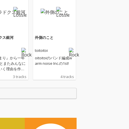
クス銀河
外側のこと
i
toitoitoi
まり』から一年
oitoitoiのバンド編成w
arm noise Inc.の1st!
いく理由を作る
来ました。 あ
3 tracks
4 tracks
てるtoitoitoi
知らないtoitoi
り魂削っており
せますジャケッ
そ。