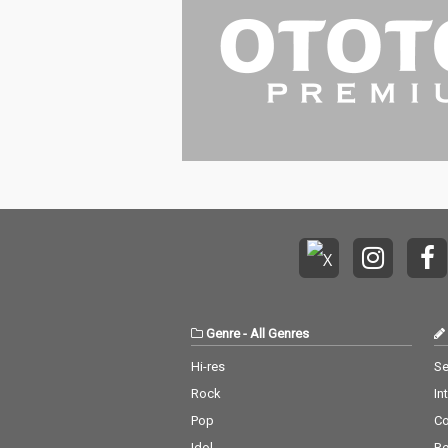
の制作を経て、圧倒さ
れるほどの生々しさと
ディテールを表現。 完
全に”地下室からの脱
却”の準備は整ったと言
っていい仕上がりにな
った。 多数迎えたサポ
ートメンバーの中にはt
ricotでもサポートDr.と
して活躍する吉田雄
介、ウッドベースにキ
イチビール (キイチビ
ール＆ザ・ホーリーテ
ィッツ)、クロダセイイ
チ (Genius P.J’s)、Saki
ko Osawa (OIRAN MU
SIC)、須藤晃（no entr
Genre
-
All Genres
y）なども名を連ね
る。 「私は、空を飛び
Hi-res
Se
ます。それまでしっか
Rock
In
り目を離さず着いてき
て下さい。」（Vo.岸川
Pop
C
まき） toitoitoi、千葉
Idol
Re