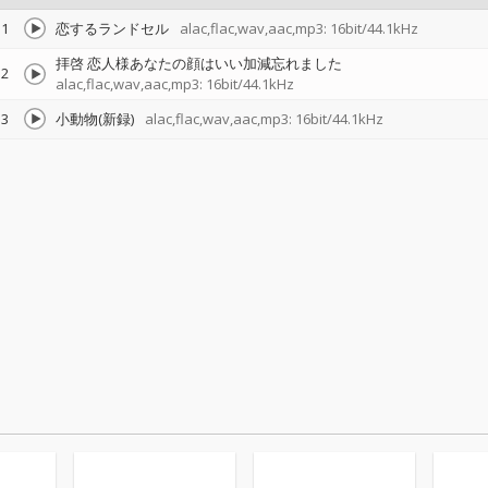
1
恋するランドセル
alac,flac,wav,aac,mp3: 16bit/44.1kHz
拝啓 恋人様あなたの顔はいい加減忘れました
2
alac,flac,wav,aac,mp3: 16bit/44.1kHz
3
小動物(新録)
alac,flac,wav,aac,mp3: 16bit/44.1kHz