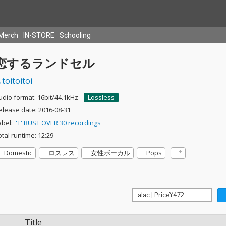
Merch
IN-STORE
Schooling
恋するランドセル
toitoitoi
udio format: 16bit/44.1kHz
Lossless
elease date: 2016-08-31
abel:
''T''RUST OVER 30 recordings
otal runtime: 12:29
Domestic
ロスレス
女性ボーカル
Pops
Title