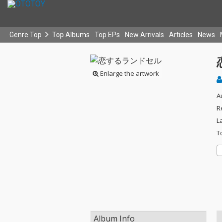
Genre Top
Top Albums
Top EPs
New Arrivals
Articles
News
Enlarge the artwork
A
R
L
T
Album Info