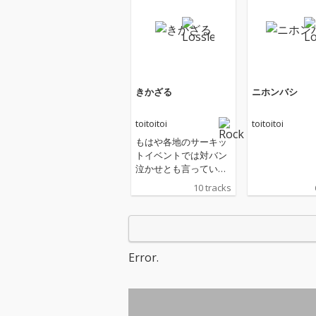
きかざる
ニホンバシ
toitoitoi
toitoitoi
もはや各地のサーキッ
トイベントでは対バン
泣かせとも言っていい
ルール無用のハミ出し
10 tracks
たライブパフォーマン
スでアコースティック
の概念を吹き飛ばす2
人組ロックバンドtoitoi
toiが、前作「ニホンバ
Error.
シ」からわずか9ヶ月
のスパンで贈るニュー
アルバム。 気の許せる
ミュージシャン/レコー
ディングエンジニアと