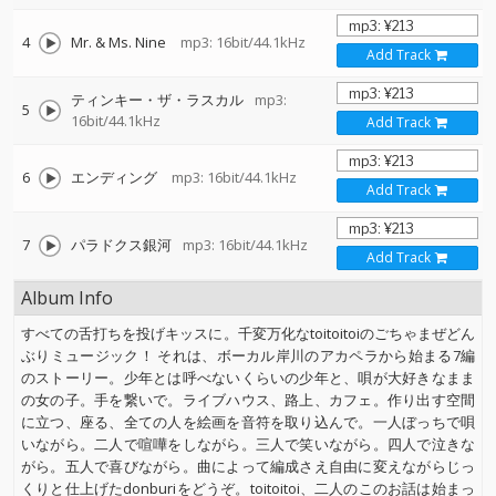
4
Mr. & Ms. Nine
mp3: 16bit/44.1kHz
Add Track
ティンキー・ザ・ラスカル
mp3:
5
16bit/44.1kHz
Add Track
6
エンディング
mp3: 16bit/44.1kHz
Add Track
7
パラドクス銀河
mp3: 16bit/44.1kHz
Add Track
Album Info
すべての舌打ちを投げキッスに。千変万化なtoitoitoiのごちゃまぜどん
ぶりミュージック！ それは、ボーカル岸川のアカペラから始まる7編
のストーリー。少年とは呼べないくらいの少年と、唄が大好きなまま
の女の子。手を繋いで。ライブハウス、路上、カフェ。作り出す空間
に立つ、座る、全ての人を絵画を音符を取り込んで。一人ぼっちで唄
いながら。二人で喧嘩をしながら。三人で笑いながら。四人で泣きな
がら。五人で喜びながら。曲によって編成さえ自由に変えながらじっ
くりと仕上げたdonburiをどうぞ。toitoitoi、二人のこのお話は始まっ