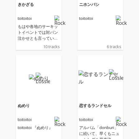
きかざる
ニホンバシ
toitoitoi
toitoitoi
もはや各地のサーキッ
トイベントでは対バン
泣かせとも言っていい
ルール無用のハミ出し
10 tracks
6 tracks
たライブパフォーマン
スでアコースティック
の概念を吹き飛ばす2
人組ロックバンドtoitoi
toiが、前作「ニホンバ
シ」からわずか9ヶ月
のスパンで贈るニュー
アルバム。 気の許せる
ミュージシャン/レコー
ディングエンジニアと
ぬめり
恋するランドセル
の制作を経て、圧倒さ
れるほどの生々しさと
toitoitoi
toitoitoi
ディテールを表現。 完
全に”地下室からの脱
toitoitoi 『ぬめり』
アルバム「donburi」
却”の準備は整ったと言
に続いて、早くもニュ
っていい仕上がりにな