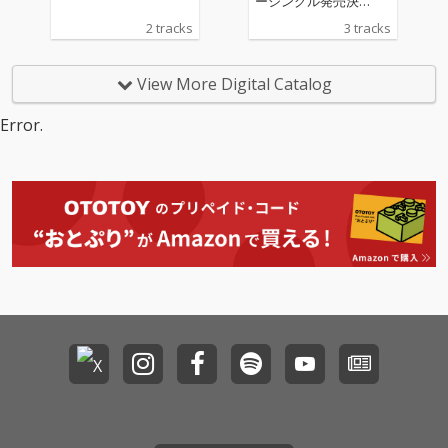
ーシングル発売決
った。 多数迎えたサポ
定！！
2 tracks
3 tracks
ートメンバーの中にはt
ricotでもサポートDr.と
して活躍する吉田雄
View More Digital Catalog
介、ウッドベースにキ
イチビール (キイチビ
Error.
ール＆ザ・ホーリーテ
ィッツ)、クロダセイイ
チ (Genius P.J’s)、Saki
ko Osawa (OIRAN MU
SIC)、須藤晃（no entr
y）なども名を連ね
る。 「私は、空を飛び
ます。それまでしっか
り目を離さず着いてき
て下さい。」（Vo.岸川
まき） toitoitoi、千葉
からハミ出したこの2
人のお話はまだまだ継
続中。