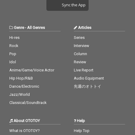
Sync the App
Genre
-
All Genres
Articles
Hi-res
Series
Rock
Interview
Pop
Column
Idol
Review
Anime/Game/Voice Actor
Live Report
Hip Hop/R&B
Audio Equipment
Dance/Electronic
先週のオトトイ
Jazz/World
Classical/Soundtrack
About OTOTOY
Help
What is OTOTOY?
Help Top