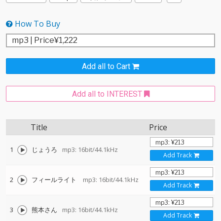
How To Buy
Add all to Cart
Add all to INTEREST
Title
Price
1
じょうろ
mp3: 16bit/44.1kHz
Add Track
2
フィールライト
mp3: 16bit/44.1kHz
Add Track
3
熊本さん
mp3: 16bit/44.1kHz
Add Track