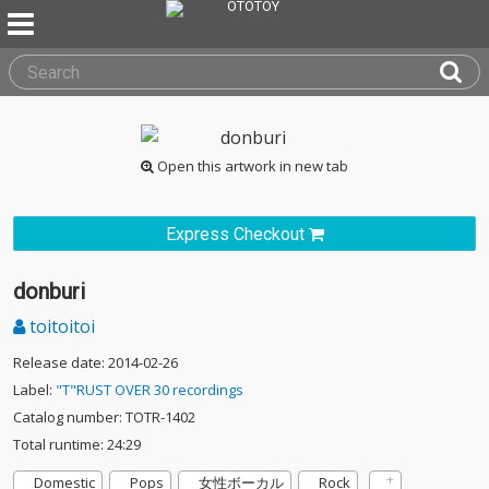
Open this artwork in new tab
Express Checkout
donburi
toitoitoi
Release date: 2014-02-26
Label:
"T"RUST OVER 30 recordings
Catalog number: TOTR-1402
Total runtime: 24:29
Domestic
Pops
女性ボーカル
Rock