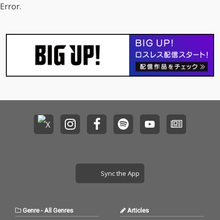
Error.
Sync the App
Genre
-
All Genres
Articles