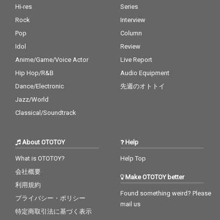
Hi-res
Series
Rock
Interview
Pop
Column
Idol
Review
Anime/Game/Voice Actor
Live Report
Hip Hop/R&B
Audio Equipment
Dance/Electronic
先週のオトトイ
Jazz/World
Classical/Soundtrack
About OTOTOY
Help
What is OTOTOY?
Help Top
会社概要
Make OTOTOY better
利用規約
Found something weird? Please
プライバシー・ポリシー
mail us
特定商取引法に基づく表示