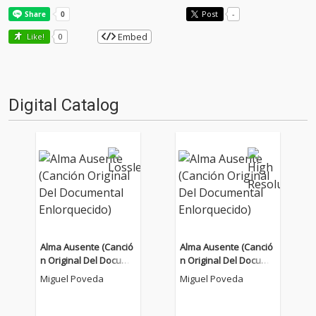
Post
-
Embed
Like!
0
Digital Catalog
Alma Ausente (Canció
Alma Ausente (Canció
n Original Del Docume
n Original Del Docume
ntal Enlorquecido)
ntal Enlorquecido)
Miguel Poveda
Miguel Poveda