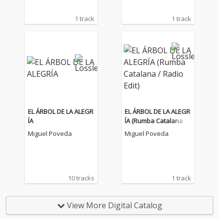
1 track
1 track
EL ÁRBOL DE LA ALEGR
EL ÁRBOL DE LA ALEGR
ÍA
ÍA (Rumba Catalana /
Radio Edit)
Miguel Poveda
Miguel Poveda
10 tracks
1 track
View More Digital Catalog