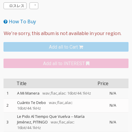
ロスレス
How To Buy
Add all to Cart
Add all to INTEREST
Title
Price
1
A Mi Manera
wav,flac,alac: 16bit/44.1kHz
N/A
Cuánto Te Debo
wav,flac,alac:
2
N/A
16bit/44.1kHz
Le Pido Al Tiempo Que Vuelva
--
María
3
Jiménez
PITINGO
wav,flac,alac:
N/A
16bit/44.1kHz