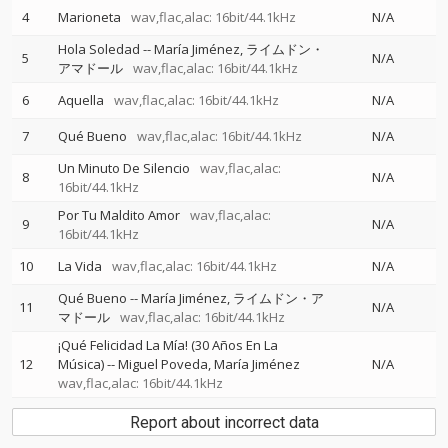
4
Marioneta
wav,flac,alac: 16bit/44.1kHz
N/A
Hola Soledad
--
María Jiménez
ライムドン・
5
N/A
アマドール
wav,flac,alac: 16bit/44.1kHz
6
Aquella
wav,flac,alac: 16bit/44.1kHz
N/A
7
Qué Bueno
wav,flac,alac: 16bit/44.1kHz
N/A
Un Minuto De Silencio
wav,flac,alac:
8
N/A
16bit/44.1kHz
Por Tu Maldito Amor
wav,flac,alac:
9
N/A
16bit/44.1kHz
10
La Vida
wav,flac,alac: 16bit/44.1kHz
N/A
Qué Bueno
--
María Jiménez
ライムドン・ア
11
N/A
マドール
wav,flac,alac: 16bit/44.1kHz
¡Qué Felicidad La Mía! (30 Años En La
12
Música)
--
Miguel Poveda
María Jiménez
N/A
wav,flac,alac: 16bit/44.1kHz
Report about incorrect data