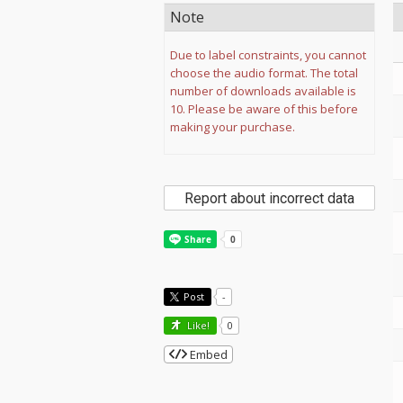
Note
Due to label constraints, you cannot
choose the audio format. The total
number of downloads available is
10. Please be aware of this before
making your purchase.
Report about incorrect data
Post
-
Like!
0
Embed