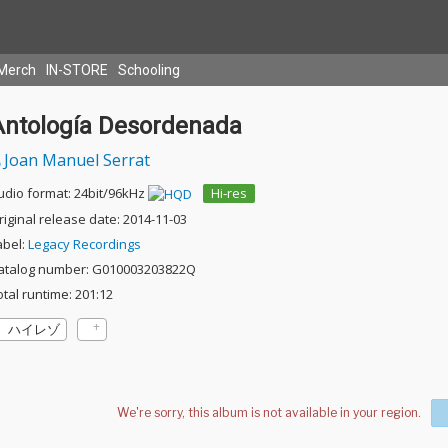
Merch
IN-STORE
Schooling
Antología Desordenada
Joan Manuel Serrat
udio format: 24bit/96kHz
Hi-res
riginal release date: 2014-11-03
abel:
Legacy Recordings
atalog number: G010003203822Q
otal runtime: 201:12
ハイレゾ