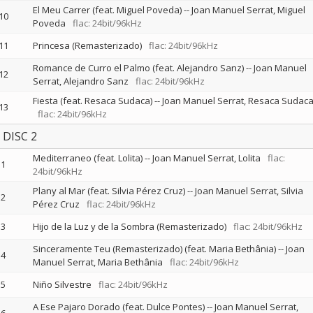
El Meu Carrer (feat. Miguel Poveda)
--
Joan Manuel Serrat
Miguel
10
Poveda
flac: 24bit/96kHz
11
Princesa (Remasterizado)
flac: 24bit/96kHz
Romance de Curro el Palmo (feat. Alejandro Sanz)
--
Joan Manuel
12
Serrat
Alejandro Sanz
flac: 24bit/96kHz
Fiesta (feat. Resaca Sudaca)
--
Joan Manuel Serrat
Resaca Sudac
13
flac: 24bit/96kHz
DISC 2
Mediterraneo (feat. Lolita)
--
Joan Manuel Serrat
Lolita
flac:
1
24bit/96kHz
Plany al Mar (feat. Silvia Pérez Cruz)
--
Joan Manuel Serrat
Silvia
2
Pérez Cruz
flac: 24bit/96kHz
3
Hijo de la Luz y de la Sombra (Remasterizado)
flac: 24bit/96kHz
Sinceramente Teu (Remasterizado) (feat. Maria Bethânia)
--
Joan
4
Manuel Serrat
Maria Bethânia
flac: 24bit/96kHz
5
Niño Silvestre
flac: 24bit/96kHz
A Ese Pajaro Dorado (feat. Dulce Pontes)
--
Joan Manuel Serrat