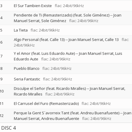
3
El Sur Tambien Existe
flac: 24bit/96kHz
Pendiente de Ti (Remasterizado) (feat. Sole Giménez)
--
Joan
4
Manuel Serrat
Sole Giménez
flac: 24bit/96kHz
5
La Tieta
flac: 24bit/96kHz
Algo Personal (feat. Calle 13)
--
Joan Manuel Serrat
Calle 13
flac:
6
24bit/96kHz
Y el Amor (feat. Luis Eduardo Aute)
--
Joan Manuel Serrat
Luis
7
Eduardo Aute
flac: 24bit/96kHz
8
Pueblo Blanco
flac: 24bit/96kHz
9
Seria Fantastic
flac: 24bit/96kHz
Disculpe el Señor (feat. Ricardo Miralles)
--
Joan Manuel Serrat
10
Ricardo Miralles
flac: 24bit/96kHz
11
El Carrusel del Furo (Remasterizado)
flac: 24bit/96kHz
Perque la Gent S´avorreix Tant (feat. Andreu Buenafuente)
--
Joan
12
Manuel Serrat
Andreu Buenafuente
flac: 24bit/96kHz
DISC 4