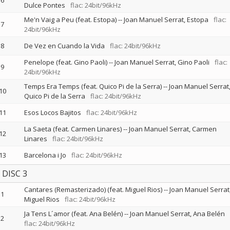
6
Dulce Pontes
flac: 24bit/96kHz
Me'n Vaig a Peu (feat. Estopa)
--
Joan Manuel Serrat
Estopa
flac:
7
24bit/96kHz
8
De Vez en Cuando la Vida
flac: 24bit/96kHz
Penelope (feat. Gino Paoli)
--
Joan Manuel Serrat
Gino Paoli
flac:
9
24bit/96kHz
Temps Era Temps (feat. Quico Pi de la Serra)
--
Joan Manuel Serrat
10
Quico Pi de la Serra
flac: 24bit/96kHz
11
Esos Locos Bajitos
flac: 24bit/96kHz
La Saeta (feat. Carmen Linares)
--
Joan Manuel Serrat
Carmen
12
Linares
flac: 24bit/96kHz
13
Barcelona i Jo
flac: 24bit/96kHz
DISC 3
Cantares (Remasterizado) (feat. Miguel Rios)
--
Joan Manuel Serrat
1
Miguel Rios
flac: 24bit/96kHz
Ja Tens L´amor (feat. Ana Belén)
--
Joan Manuel Serrat
Ana Belén
2
flac: 24bit/96kHz