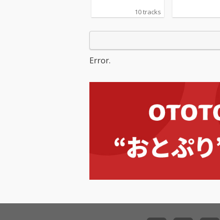
10 tracks
Error.