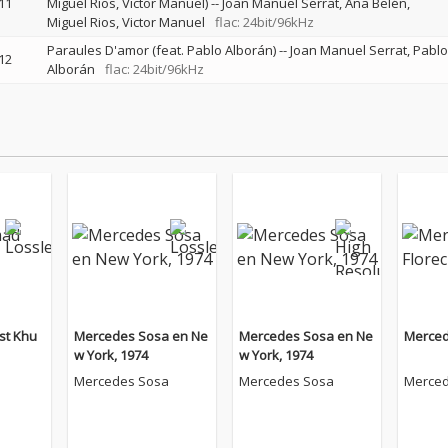
11
Miguel Rios, Victor Manuel)
--
Joan Manuel Serrat
Ana Belén
Miguel Rios
Victor Manuel
flac: 24bit/96kHz
Paraules D'amor (feat. Pablo Alborán)
--
Joan Manuel Serrat
Pablo
12
Alborán
flac: 24bit/96kHz
st Khu
Mercedes Sosa en Ne
Mercedes Sosa en Ne
Merced
w York, 1974
w York, 1974
Mercedes Sosa
Mercedes Sosa
Merced