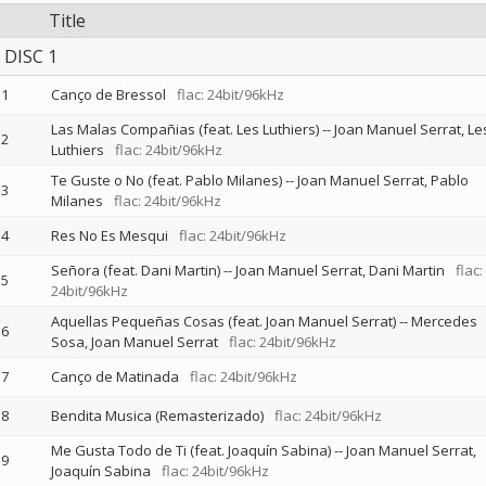
Title
DISC 1
1
Canço de Bressol
flac: 24bit/96kHz
Las Malas Compañias (feat. Les Luthiers)
--
Joan Manuel Serrat
Le
2
Luthiers
flac: 24bit/96kHz
Te Guste o No (feat. Pablo Milanes)
--
Joan Manuel Serrat
Pablo
3
Milanes
flac: 24bit/96kHz
4
Res No Es Mesqui
flac: 24bit/96kHz
Señora (feat. Dani Martin)
--
Joan Manuel Serrat
Dani Martin
flac:
5
24bit/96kHz
Aquellas Pequeñas Cosas (feat. Joan Manuel Serrat)
--
Mercedes
6
Sosa
Joan Manuel Serrat
flac: 24bit/96kHz
7
Canço de Matinada
flac: 24bit/96kHz
8
Bendita Musica (Remasterizado)
flac: 24bit/96kHz
Me Gusta Todo de Ti (feat. Joaquín Sabina)
--
Joan Manuel Serrat
9
Joaquín Sabina
flac: 24bit/96kHz