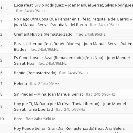
Lucia (feat. Silvio Rodríguez)
--
Joan Manuel Serrat
Silvio Rodrígue
1
flac: 24bit/96kHz
No Hago Otra Cosa Que Pensar en Ti (feat. Paquita la del Barrio)
--
2
Joan Manuel Serrat
Paquita la del Barrio
flac: 24bit/96kHz
3
Cremant Nuvols (Remasterizado)
flac: 24bit/96kHz
Para la Libertad (feat. Rubén Blades)
--
Joan Manuel Serrat
Rubén
4
Blades
flac: 24bit/96kHz
Es Caprichoso el Azar (Remasterizado) (feat. Noa)
--
Joan Manuel
5
Serrat
Noa
flac: 24bit/96kHz
6
Benito (Remasterizado)
flac: 24bit/96kHz
7
Helena
flac: 24bit/96kHz
8
Sin Piedad
--
Mina
Joan Manuel Serrat
flac: 24bit/96kHz
Hoy por Ti, Mañana por Mi (feat. Tania Libertad)
--
Joan Manuel
9
Serrat
Tania Libertad
flac: 24bit/96kHz
10
Pare
flac: 24bit/96kHz
Hoy Puede Ser un Gran Dia (Remasterizado) (feat. Ana Belén,