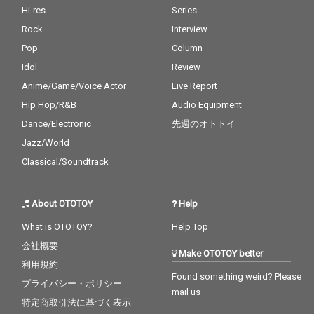
Hi-res
Series
Rock
Interview
Pop
Column
Idol
Review
Anime/Game/Voice Actor
Live Report
Hip Hop/R&B
Audio Equipment
Dance/Electronic
先週のオトトイ
Jazz/World
Classical/Soundtrack
About OTOTOY
Help
What is OTOTOY?
Help Top
会社概要
Make OTOTOY better
利用規約
Found something weird? Please
プライバシー・ポリシー
mail us
特定商取引法に基づく表示