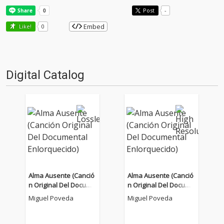
Post
-
Embed
Like!
0
Digital Catalog
Alma Ausente (Canció
Alma Ausente (Canció
n Original Del Docume
n Original Del Docume
ntal Enlorquecido)
ntal Enlorquecido)
Miguel Poveda
Miguel Poveda