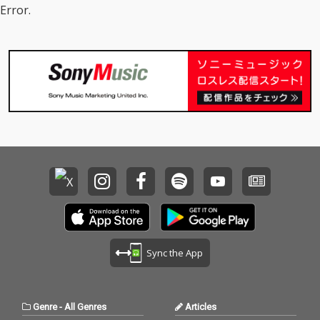
Error.
Sync the App
Genre
-
All Genres
Articles