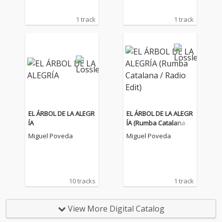
1 track
1 track
EL ÁRBOL DE LA ALEGR
EL ÁRBOL DE LA ALEGR
ÍA
ÍA (Rumba Catalana /
Radio Edit)
Miguel Poveda
Miguel Poveda
10 tracks
1 track
View More Digital Catalog