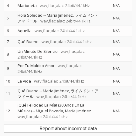
4
Marioneta
wav,flac,alac: 24bit/44.1kHz
N/A
Hola Soledad
--
María Jiménez
ライムドン・
5
N/A
アマドール
wav,flac,alac: 24bit/44.1kHz
6
Aquella
wav,flac,alac: 24bit/44.1kHz
N/A
7
Qué Bueno
wav,flac,alac: 24bit/44.1kHz
N/A
Un Minuto De Silencio
wav,flac,alac:
8
N/A
24bit/44.1kHz
Por Tu Maldito Amor
wav,flac,alac:
9
N/A
24bit/44.1kHz
10
La Vida
wav,flac,alac: 24bit/44.1kHz
N/A
Qué Bueno
--
María Jiménez
ライムドン・ア
11
N/A
マドール
wav,flac,alac: 24bit/44.1kHz
¡Qué Felicidad La Mía! (30 Años En La
12
Música)
--
Miguel Poveda
María Jiménez
N/A
wav,flac,alac: 24bit/44.1kHz
Report about incorrect data