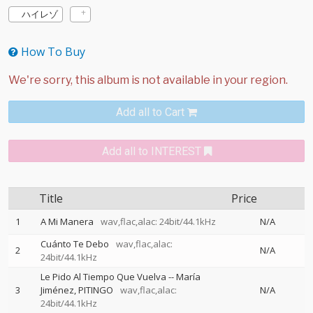
ハイレゾ
How To Buy
Add all to Cart
Add all to INTEREST
Title
Price
1
A Mi Manera
wav,flac,alac: 24bit/44.1kHz
N/A
Cuánto Te Debo
wav,flac,alac:
2
N/A
24bit/44.1kHz
Le Pido Al Tiempo Que Vuelva
--
María
3
Jiménez
PITINGO
wav,flac,alac:
N/A
24bit/44.1kHz