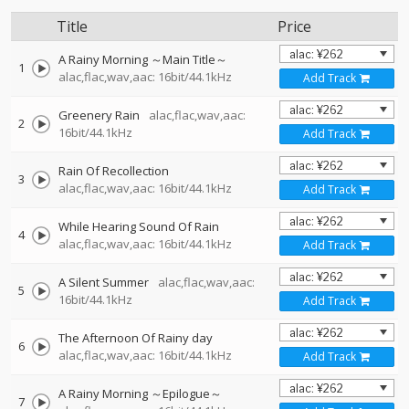
Title
Price
A Rainy Morning ～Main Title～
1
alac,flac,wav,aac: 16bit/44.1kHz
Add Track
Greenery Rain
alac,flac,wav,aac:
2
16bit/44.1kHz
Add Track
Rain Of Recollection
3
alac,flac,wav,aac: 16bit/44.1kHz
Add Track
While Hearing Sound Of Rain
4
alac,flac,wav,aac: 16bit/44.1kHz
Add Track
A Silent Summer
alac,flac,wav,aac:
5
16bit/44.1kHz
Add Track
The Afternoon Of Rainy day
6
alac,flac,wav,aac: 16bit/44.1kHz
Add Track
A Rainy Morning ～Epilogue～
7