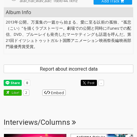
alac,flac,wav,aac: 16bit/44.1kHz
Add Track
Album Info
2013年公開。万葉集の一篇から始まる、愛に至る以前の孤独、“孤悲
（こい）”を描くラブストーリー。劇場での公開と同時にiTunesでの配
信、DVD、ブルーレイも発売したマーケティングも話題を呼んだ。第
21回ドイツシュトゥットガルト国際アニメーション映画祭長編映画部
門最優秀賞受賞。
Report about incorrect data
Post
-
Embed
Like!
2
Interviews/Columns