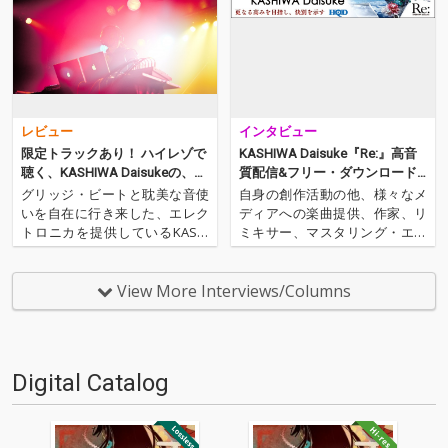
レビュー
インタビュー
限定トラックあり！ ハイレゾで
KASHIWA Daisuke『Re:』高音
聴く、KASHIWA Daisukeの、歌
質配信&フリー・ダウンロード
モノへの新たな挑戦
開始
グリッジ・ビートと耽美な音使
自身の創作活動の他、様々なメ
いを自在に行き来した、エレク
ディアへの楽曲提供、作家、リ
トロニカを提供しているKASHI
ミキサー、マスタリング・エン
WA Daisuke。自身の創作活動
ジニアとしても活動しているKA
はもちろん、作家、リミキサ
SHIWA Daisuke。彼が、現在入
ー、マスタリング・エンジニア
手困難となっている初期の名作
View More Interviews/Columns
としても活動し、2013年にはア
『april.#19』のニュー・ミック
ニメーション映画への音楽提供
スをはじめ、これまで手がけて
を果たした。多方面…
来たリミ…
Digital Catalog