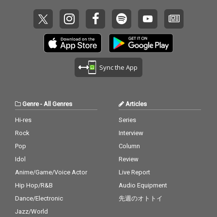
Sync the App
Genre
-
All Genres
Articles
Hi-res
Series
Rock
Interview
Pop
Column
Idol
Review
Anime/Game/Voice Actor
Live Report
Hip Hop/R&B
Audio Equipment
Dance/Electronic
先週のオトトイ
Jazz/World