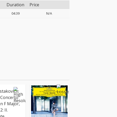
Duration
Price
04:39
N/A