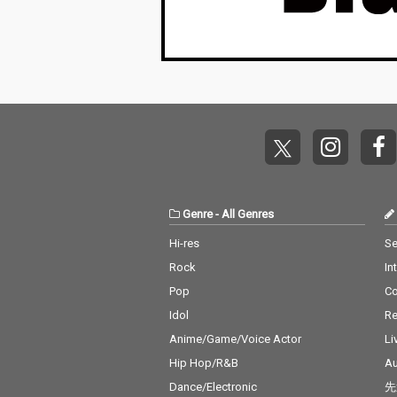
Genre
-
All Genres
Hi-res
Se
Rock
In
Pop
C
Idol
Re
Anime/Game/Voice Actor
Li
Hip Hop/R&B
Au
Dance/Electronic
先