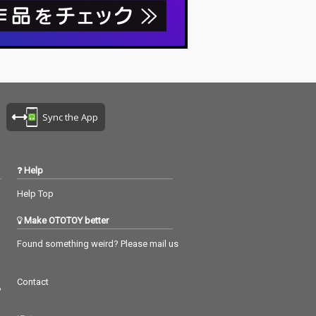
Sync the App
Help
Help Top
Make OTOTOY better
Found something weird? Please mail us
Contact
つ