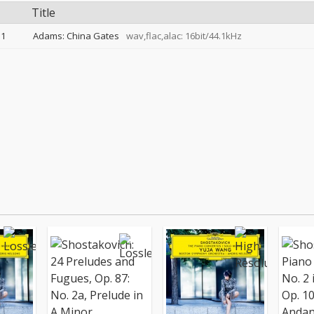
Title
1
Adams: China Gates
wav,flac,alac: 16bit/44.1kHz