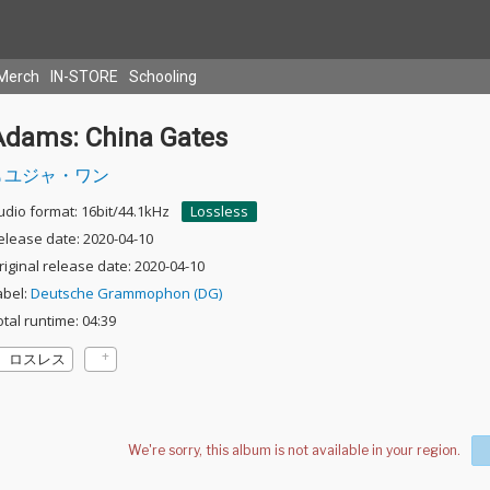
Merch
IN-STORE
Schooling
Adams: China Gates
ユジャ・ワン
udio format: 16bit/44.1kHz
Lossless
elease date: 2020-04-10
riginal release date: 2020-04-10
abel:
Deutsche Grammophon (DG)
otal runtime: 04:39
ロスレス