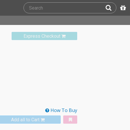
Express Checkout
How To Buy
Add all to Cart