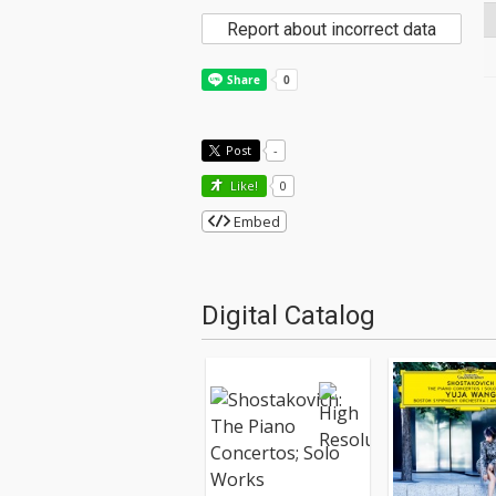
Report about incorrect data
Post
-
Like!
0
Embed
Digital Catalog