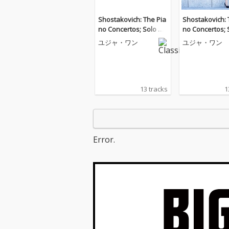
Shostakovich: The Pia
Shostakovich: 
no Concertos; Solo W
no Concertos; 
orks
orks
ユジャ・ワン
ユジャ・ワン
13 tracks
1
Error.