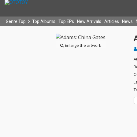
Genre Top
Top Albums
Top EPs
New Arrivals
Articles
News
Enlarge the artwork
A
R
O
L
T