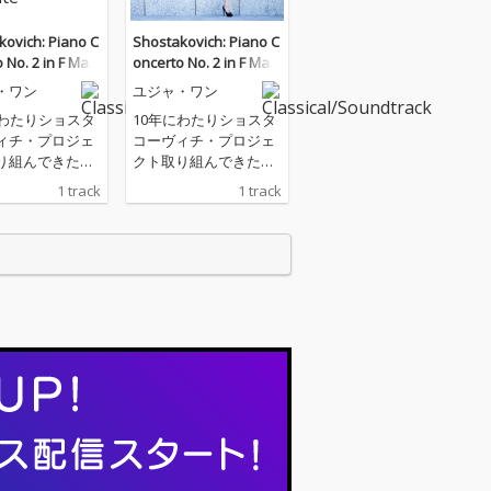
kovich: Piano C
Shostakovich: Piano C
 No. 2 in F Majo
oncerto No. 2 in F Majo
02: II. Andante
r, Op. 102: II. Andante
・ワン
ユジャ・ワン
にわたりショスタ
10年にわたりショスタ
ィチ・プロジェ
コーヴィチ・プロジェ
り組んできたア
クト取り組んできたア
ス・ネルソンス
ンドリス・ネルソンス
1 track
1 track
トン交響楽団が
とボストン交響楽団が
タコーヴィチの
ショスタコーヴィチの
0周年を記念し
没後50周年を記念し
つのピアノ協奏
て、2つのピアノ協奏
録音。ソリスト
曲を新録音。ソリスト
024年グラミー
には、2024年グラミー
賞した世界的ピ
賞を受賞した世界的ピ
ト、ユジャ・ワ
アニスト、ユジャ・ワ
えた作品。
ンを迎えた作品。