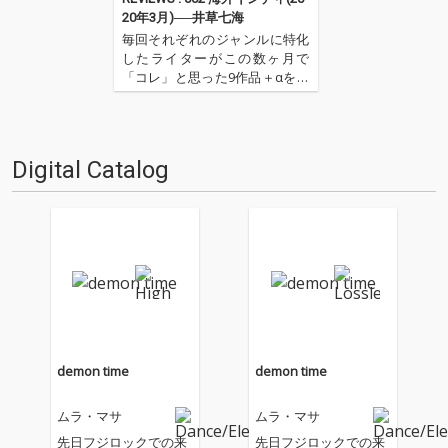
20年3月)──井草七海
毎回それぞれのジャンルに特化
したライターがこの数ヶ月で
「コレ」と思った9作品＋αを紹
介するコーナー。今回はTURN
をはじめとしたさまざまなメデ
ィアでのディスク・レヴュー
や、ライナーノーツなどの執筆
Digital Catalog
で各所で注目を集める気鋭の音
楽ライター、井草七海が登場。
シン…
demon time
demon time
ムラ・マサ
ムラ・マサ
先日フジロックでの来
先日フジロックでの来