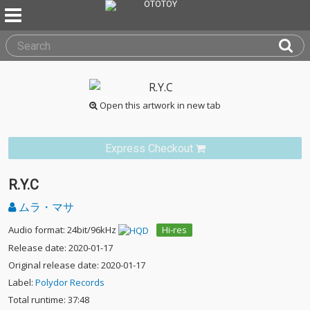
Open this artwork in new tab
Express Checkout
R.Y.C
ムラ・マサ
Audio format: 24bit/96kHz
Hi-res
Release date: 2020-01-17
Original release date: 2020-01-17
Label:
Polydor Records
Total runtime: 37:48