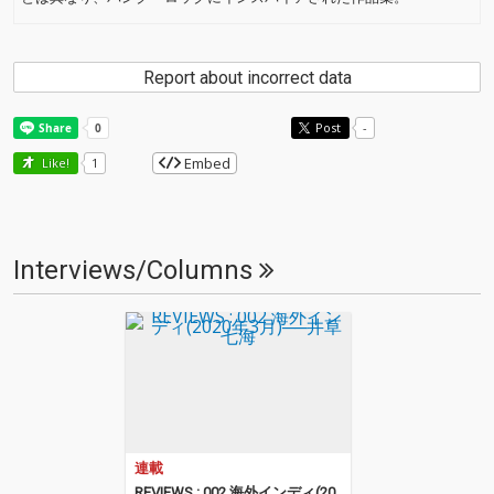
Report about incorrect data
Post
-
Embed
Like!
1
Interviews/Columns
連載
REVIEWS : 002 海外インディ(20