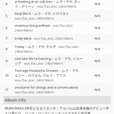
a meeting at an oak tree
--
ムラ・マサ
ネッ
4
N/A
ド・グリーン
wav,flac,alac: 24bit/96kHz
Deal Wiv It
--
ムラ・マサ
スロウタイ
5
N/A
wav,flac,alac: 24bit/96kHz
vicarious living anthem
wav,flac,alac:
6
N/A
24bit/96kHz
7
In My Mind
wav,flac,alac: 24bit/96kHz
N/A
Today
--
ムラ・マサ
テルザ
wav,flac,alac:
8
N/A
24bit/96kHz
Live Like We're Dancing
--
ムラ・マサ
ジョー
9
N/A
ジア
wav,flac,alac: 24bit/96kHz
Teenage Headache Dreams
--
ムラ・マサ
10
エリー・ロウゼル
ウルフ・アリス
N/A
wav,flac,alac: 24bit/96kHz
(nocturne for strings and a conversation)
11
N/A
wav,flac,alac: 24bit/96kHz
Album Info
MURA MASA 2作目となるスタジオ・アルバムは自身名義のデビュー作
とは異なり、パンク・ロックにインスパイアされた作品集。