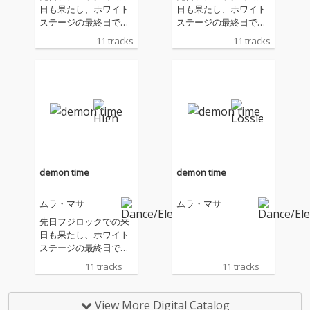
日も果たし、ホワイト
日も果たし、ホワイト
ステージの最終日で、
ステージの最終日で、
ゲストシンガーのフリ
ゲストシンガーのフリ
11 tracks
11 tracks
スやコーシャ (ボンザ
スやコーシャ (ボンザ
イ) をフィーチャーした
イ) をフィーチャーした
パフォーマンスでオー
パフォーマンスでオー
ディエンスを熱狂させ
ディエンスを熱狂させ
たことも記憶に新し
たことも記憶に新し
い、イギリスのプロデ
い、イギリスのプロデ
ューサー、ムラ・マサ
ューサー、ムラ・マサ
によるサード・アルバ
によるサード・アルバ
ム。「世界の厳しい現
ム。「世界の厳しい現
実を乗り越え、世の中
実を乗り越え、世の中
demon time
demon time
が自分の楽しみを取り
が自分の楽しみを取り
戻そうとしている今、
戻そうとしている今、
ムラ・マサ
ムラ・マサ
音楽は必要である」と
音楽は必要である」と
いう思いが込められた
いう思いが込められた
先日フジロックでの来
本作は、アルバム全体
本作は、アルバム全体
日も果たし、ホワイト
に一貫したコンセプト
に一貫したコンセプト
ステージの最終日で、
を持たせず、各楽曲が
を持たせず、各楽曲が
ゲストシンガーのフリ
11 tracks
11 tracks
シングルトラックとし
シングルトラックとし
スやコーシャ (ボンザ
て独立したプレイリス
て独立したプレイリス
イ) をフィーチャーした
トを聴いているような
トを聴いているような
パフォーマンスでオー
View More Digital Catalog