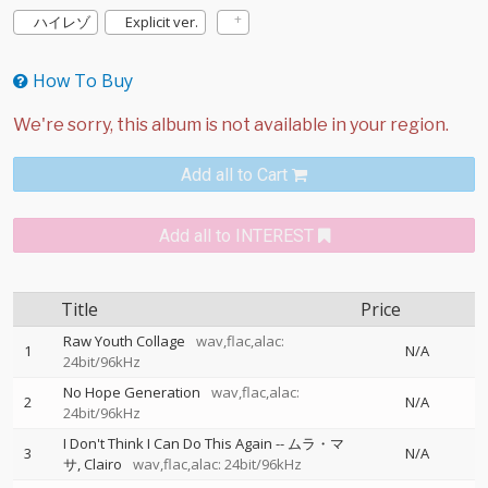
ハイレゾ
Explicit ver.
How To Buy
Add all to Cart
Add all to INTEREST
Title
Price
Raw Youth Collage
wav,flac,alac:
1
N/A
24bit/96kHz
No Hope Generation
wav,flac,alac:
2
N/A
24bit/96kHz
I Don't Think I Can Do This Again
--
ムラ・マ
3
N/A
サ
Clairo
wav,flac,alac: 24bit/96kHz