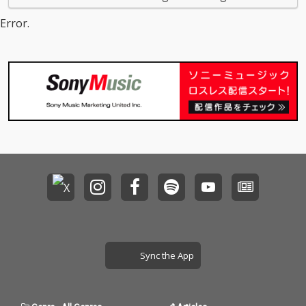
内容を目指し制作され
内容を目指し制作され
ディエンスを熱狂させ
た。
た。
たことも記憶に新し
Error.
い、イギリスのプロデ
ューサー、ムラ・マサ
によるサード・アルバ
ム。「世界の厳しい現
実を乗り越え、世の中
が自分の楽しみを取り
戻そうとしている今、
音楽は必要である」と
いう思いが込められた
本作は、アルバム全体
に一貫したコンセプト
を持たせず、各楽曲が
シングルトラックとし
て独立したプレイリス
トを聴いているような
内容を目指し制作され
た。
Sync the App