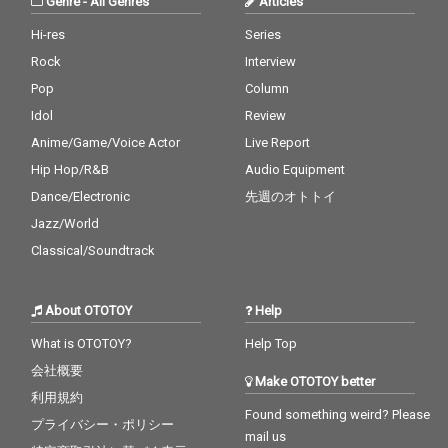
Genre
-
All Genres
Articles
Hi-res
Series
Rock
Interview
Pop
Column
Idol
Review
Anime/Game/Voice Actor
Live Report
Hip Hop/R&B
Audio Equipment
Dance/Electronic
先週のオトトイ
Jazz/World
Classical/Soundtrack
About OTOTOY
Help
What is OTOTOY?
Help Top
会社概要
Make OTOTOY better
利用規約
Found something weird? Please
プライバシー・ポリシー
mail us