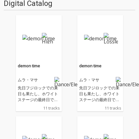
Digital Catalog
で各所で注目を集める気鋭の音
楽ライター、井草七海が登場。
シン…
demon time
demon time
ムラ・マサ
ムラ・マサ
先日フジロックでの来
先日フジロックでの来
日も果たし、ホワイト
日も果たし、ホワイト
ステージの最終日で、
ステージの最終日で、
ゲストシンガーのフリ
ゲストシンガーのフリ
11 tracks
11 tracks
スやコーシャ (ボンザ
スやコーシャ (ボンザ
イ) をフィーチャーした
イ) をフィーチャーした
パフォーマンスでオー
パフォーマンスでオー
ディエンスを熱狂させ
ディエンスを熱狂させ
たことも記憶に新し
たことも記憶に新し