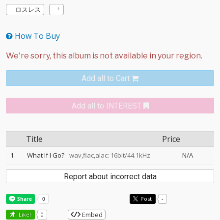
ロスレス
How To Buy
Add all to Cart
Add all to INTEREST
Title
Price
1
What If I Go?
wav,flac,alac: 16bit/44.1kHz
N/A
Report about incorrect data
Post
-
Embed
Like!
0