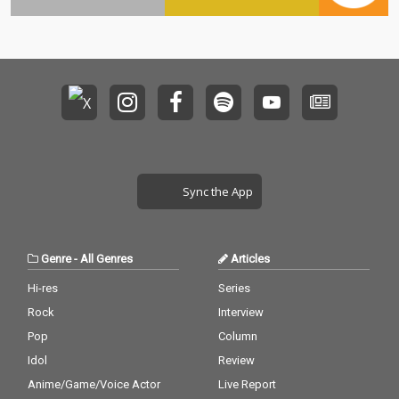
音楽は必要である」と
いう思いが込められた
本作は、アルバム全体
に一貫したコンセプト
を持たせず、各楽曲が
シングルトラックとし
て独立したプレイリス
トを聴いているような
内容を目指し制作され
た。
Sync the App
Genre
-
All Genres
Articles
Hi-res
Series
Rock
Interview
Pop
Column
Idol
Review
Anime/Game/Voice Actor
Live Report