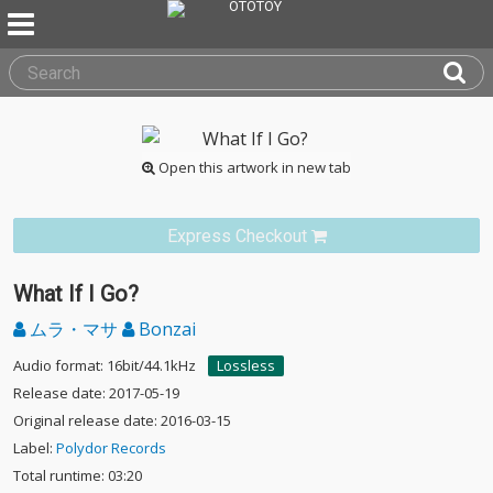
Open this artwork in new tab
Express Checkout
What If I Go?
ムラ・マサ
Bonzai
Audio format: 16bit/44.1kHz
Lossless
Release date: 2017-05-19
Original release date: 2016-03-15
Label:
Polydor Records
Total runtime: 03:20