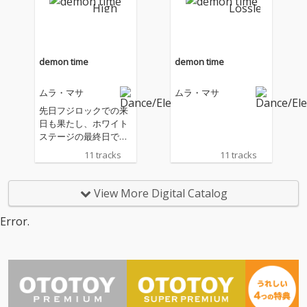
い、イギリスのプロデ
い、イギリスのプロデ
ューサー、ムラ・マサ
ューサー、ムラ・マサ
によるサード・アルバ
によるサード・アルバ
ム。「世界の厳しい現
ム。「世界の厳しい現
実を乗り越え、世の中
実を乗り越え、世の中
demon time
demon time
が自分の楽しみを取り
が自分の楽しみを取り
戻そうとしている今、
戻そうとしている今、
ムラ・マサ
ムラ・マサ
音楽は必要である」と
音楽は必要である」と
いう思いが込められた
いう思いが込められた
先日フジロックでの来
本作は、アルバム全体
本作は、アルバム全体
日も果たし、ホワイト
に一貫したコンセプト
に一貫したコンセプト
ステージの最終日で、
を持たせず、各楽曲が
を持たせず、各楽曲が
ゲストシンガーのフリ
11 tracks
11 tracks
シングルトラックとし
シングルトラックとし
スやコーシャ (ボンザ
て独立したプレイリス
て独立したプレイリス
イ) をフィーチャーした
トを聴いているような
トを聴いているような
パフォーマンスでオー
View More Digital Catalog
内容を目指し制作され
内容を目指し制作され
ディエンスを熱狂させ
た。
た。
たことも記憶に新し
Error.
い、イギリスのプロデ
ューサー、ムラ・マサ
によるサード・アルバ
ム。「世界の厳しい現
実を乗り越え、世の中
が自分の楽しみを取り
戻そうとしている今、