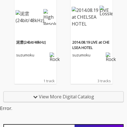
泥雲(24bit/48kHz)
2014.08.19 LIVE at CHE
LSEA HOTEL
suzumoku
suzumoku
1 track
3 tracks
View More Digital Catalog
Error.