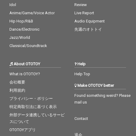
Idol
Review
Anime/Game/Voice Actor
Live Report
Hip Hop/R&B
Audio Equipment
Dance/Electronic
先週のオトトイ
Jazz/World
Classical/Soundtrack
About OTOTOY
Help
What is OTOTOY?
Help Top
会社概要
Make OTOTOY better
利用規約
Found something weird? Please
プライバシー・ポリシー
mail us
特定商取引法に基づく表示
外部データ連携しているサービ
Contact
スについて
OTOTOYアプリ
退会