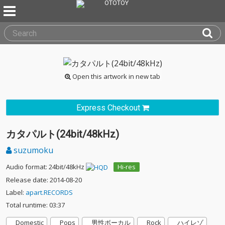
Open this artwork in new tab
Express Checkout
カタパルト(24bit/48kHz)
suzumoku
Audio format: 24bit/48kHz
Hi-res
Release date: 2014-08-20
Label:
apart.RECORDS
Total runtime: 03:37
Domestic
Pops
男性ボーカル
Rock
ハイレゾ