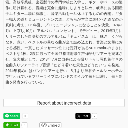
索。高校卒業後、楽器製作の専門学校に入学し、ギターやベースの製
作に明け暮れる。音楽は完全に趣味にしようと決め、岐阜にある国産
手工ギター工場に就職し、音楽活動を一旦休止するものの再開。ギタ
ー職人の道とミュージシャンの道、どちらが本当に進むべき道なのか
真剣に考え、06 年夏、プロミュージシャンになることを決意。07年1
月に上京し,10月にアルバム「コンセント」でデビュー。2013年3月に
リリースした自身初のフルアルバム「キュビスム」は、醜さ、くだら
なさ、救い、ベクトルの異なる曲が全て詰め込まれ、音楽と文筆にお
ける感性、一貫したメッセージ性には定評があるsuzumokuのまさに
ベストな1枚。2度に渡って全国47都道府県生声弾語りツアーを完遂さ
せ、集大成として、2013年7月に自身による撮り下ろし写真集付きの
全曲入りツアーライブ音源「たどり着いた景色はどうだい?」を発売。
2014年初めにはバンドツアーを行い、5月より渋谷チェルシーホテル
で行われているフリーライブにバンドスタイルで毎月出演し、毎月新
曲を発表を行っている。
Report about incorrect data
Post
-
Embed
Like!
0