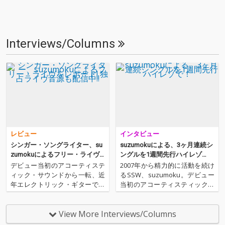
Interviews/Columns
レビュー
インタビュー
シンガー・ソングライター、su
suzumokuによる、3ヶ月連続シ
zumokuによるフリー・ライヴ
ングルを1週間先行ハイレゾ
をレポート! 独占ライヴ音源も配
で！
デビュー当初のアコーティステ
2007年から精力的に活動を続け
信中!!
ィック・サウンドから一転、近
るSSW、suzumoku。デビュー
年エレクトリック・ギターでの
当初のアコーティスティック・
演奏を取り入れ、アグレッシヴ
ギターでの演奏スタイルから一
で焦燥感に満ちたバンド・グル
転、5thアルバム『Ni』以降エレ
ーヴを生み出しているシンガー
クトリック・ギターによる演奏
View More Interviews/Columns
ソングライター、suzumoku。
を取り入れたことにより、サウ