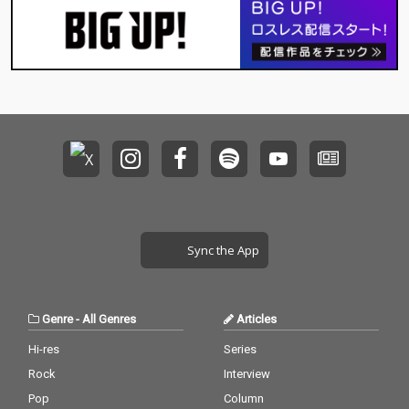
Sync the App
Genre
-
All Genres
Articles
Hi-res
Series
Rock
Interview
Pop
Column