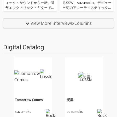
信中!!
ィック・サウンドから一転、近
るSSW、suzumoku。デビュー
年エレクトリック・ギターでの
当初のアコーティスティック・
演奏を取り入れ、アグレッシヴ
ギターでの演奏スタイルから一
で焦燥感に満ちたバンド・グル
転、5thアルバム『Ni』以降エレ
ーヴを生み出しているシンガー
クトリック・ギターによる演奏
View More Interviews/Columns
ソングライター、suzumoku。
を取り入れたことにより、サウ
彼が今年の7月から行った3ヶ月
ンド面はもちろん、アーティス
連続シングル・リリースの…
トとしても大き…
Digital Catalog
Tomorrow Comes
泥雲
suzumoku
suzumoku