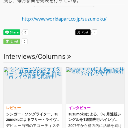
演し、毎月新曲を発表を行っている。
View More
http://www.worldapart.co.jp/suzumoku/
Post
-
0
Like!
Interviews/Columns
レビュー
インタビュー
シンガー・ソングライター、su
suzumokuによる、3ヶ月連続シ
zumokuによるフリー・ライヴ
ングルを1週間先行ハイレゾ
をレポート! 独占ライヴ音源も配
で！
デビュー当初のアコーティステ
2007年から精力的に活動を続け