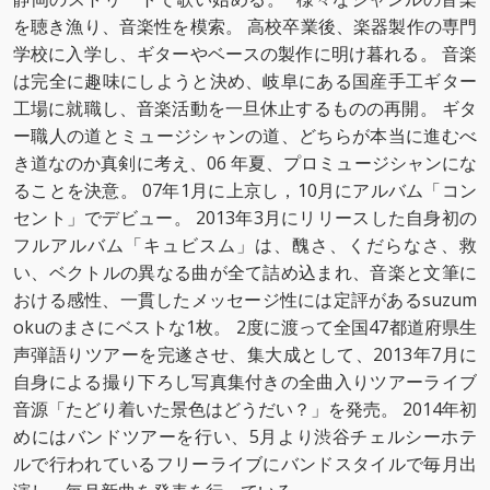
を聴き漁り、音楽性を模索。 高校卒業後、楽器製作の専門
学校に入学し、ギターやベースの製作に明け暮れる。 音楽
は完全に趣味にしようと決め、岐阜にある国産手工ギター
工場に就職し、音楽活動を一旦休止するものの再開。 ギタ
ー職人の道とミュージシャンの道、どちらが本当に進むべ
き道なのか真剣に考え、06 年夏、プロミュージシャンにな
ることを決意。 07年1月に上京し，10月にアルバム「コン
セント」でデビュー。 2013年3月にリリースした自身初の
フルアルバム「キュビスム」は、醜さ、くだらなさ、救
い、ベクトルの異なる曲が全て詰め込まれ、音楽と文筆に
おける感性、一貫したメッセージ性には定評があるsuzum
okuのまさにベストな1枚。 2度に渡って全国47都道府県生
声弾語りツアーを完遂させ、集大成として、2013年7月に
自身による撮り下ろし写真集付きの全曲入りツアーライブ
音源「たどり着いた景色はどうだい？」を発売。 2014年初
めにはバンドツアーを行い、5月より渋谷チェルシーホテ
ルで行われているフリーライブにバンドスタイルで毎月出