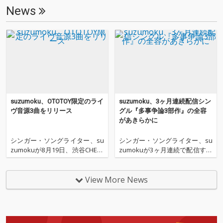
ー工場に就職し、音楽
ー工場に就職し、音楽
News
活動を一旦休止するも
活動を一旦休止するも
のの再開。ギター職人
のの再開。ギター職人
の道とミュージシャン
の道とミュージシャン
の道、どちらが本当に
の道、どちらが本当に
進むべき道なのか真剣
進むべき道なのか真剣
に考え、06 年夏、プロ
に考え、06 年夏、プロ
ミュージシャンになる
ミュージシャンになる
ことを決意。07年1月
ことを決意。07年1月
に上京し,10月にアルバ
に上京し,10月にアルバ
ム「コンセント」でデ
ム「コンセント」でデ
suzumoku、OTOTOY限定のライ
suzumoku、3ヶ月連続配信シン
ビュー。2013年3月に
ビュー。2013年3月に
ヴ音源3曲をリリース
グル『多事争論3部作』の全容
リリースした自身初の
リリースした自身初の
があきらかに
フルアルバム「キュビ
フルアルバム「キュビ
スム」は、醜さ、くだ
スム」は、醜さ、くだ
シンガー・ソングライター、su
シンガー・ソングライター、su
らなさ、救い、ベクト
らなさ、救い、ベクト
zumokuが8月19日、渋谷CHELS
zumokuが3ヶ月連続で配信する
ルの異なる曲が全て詰
ルの異なる曲が全て詰
EA HOTELでおこなったライヴか
シングル『多事争論3部作』の
め込まれ、音楽と文筆
め込まれ、音楽と文筆
らの新曲ライヴ音源『2014.08.1
全貌があきらかにされた。 今年
における感性、一貫し
における感性、一貫し
9 LIVE at CHELSEA HOTEL』をO
5月から毎月一回渋谷チェルシ
View More News
たメッセージ性には定
たメッセージ性には定
TOTOY限定でリリースした。 s
ーホテルで行われているフリ
評があるsuzumokuの
評があるsuzumokuの
uzumokuは『多事争
ー・ライヴ・イベントで「毎月
まさにベストな1枚。2
まさにベストな1枚。2
必ず新曲を披露する」と発表し
度に渡って全国47都道
度に渡って全国47都道
てから3回目となるライ
府県生声弾語りツアー
府県生声弾語りツアー