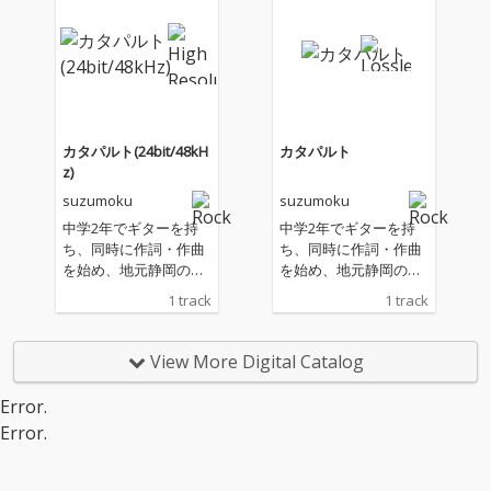
カタパルト(24bit/48kH
カタパルト
z)
suzumoku
suzumoku
中学2年でギターを持
中学2年でギターを持
ち、同時に作詞・作曲
ち、同時に作詞・作曲
を始め、地元静岡のス
を始め、地元静岡のス
トリートで歌い始め
トリートで歌い始め
1 track
1 track
る。様々なジャンルの
る。様々なジャンルの
音楽を聴き漁り、音楽
音楽を聴き漁り、音楽
性を模索。高校卒業
性を模索。高校卒業
View More Digital Catalog
後、楽器製作の専門学
後、楽器製作の専門学
校に入学し、ギターや
校に入学し、ギターや
Error.
ベースの製作に明け暮
ベースの製作に明け暮
Error.
れる。音楽は完全に趣
れる。音楽は完全に趣
味にしようと決め、岐
味にしようと決め、岐
阜にある国産手工ギタ
阜にある国産手工ギタ