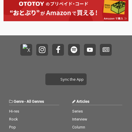
を完遂させ、集大成と
を完遂させ、集大成と
して、2013年7月に自
して、2013年7月に自
身による撮り下ろし写
身による撮り下ろし写
真集付きの全曲入りツ
真集付きの全曲入りツ
アーライブ音源「たど
アーライブ音源「たど
り着いた景色はどうだ
り着いた景色はどうだ
い?」を発売。2014年
い?」を発売。2014年
初めにはバンドツアー
初めにはバンドツアー
を行い、5月より渋谷
を行い、5月より渋谷
チェルシーホテルで行
チェルシーホテルで行
われているフリーライ
われているフリーライ
ブにバンドスタイルで
ブにバンドスタイルで
毎月出演し、毎月新曲
毎月出演し、毎月新曲
を発表を行っている。
を発表を行っている。
Sync the App
Genre
-
All Genres
Articles
Hi-res
Series
Rock
Interview
Pop
Column