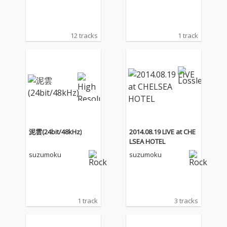
12 tracks
1 track
泥雲(24bit/48kHz)
2014.08.19 LIVE at CHE
LSEA HOTEL
suzumoku
suzumoku
1 track
3 tracks