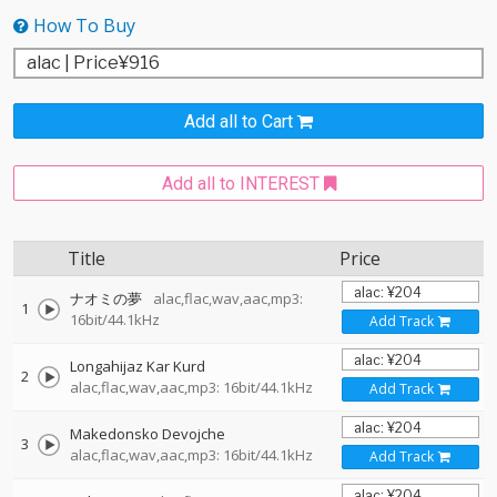
How To Buy
Add all to Cart
Add all to INTEREST
Title
Price
ナオミの夢
alac,flac,wav,aac,mp3:
1
16bit/44.1kHz
Add Track
Longahijaz Kar Kurd
2
alac,flac,wav,aac,mp3: 16bit/44.1kHz
Add Track
Makedonsko Devojche
3
alac,flac,wav,aac,mp3: 16bit/44.1kHz
Add Track