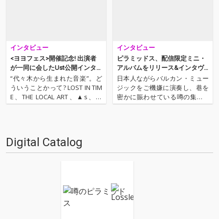
インタビュー
インタビュー
<ヨヨフェス>開催記念! 出演者
ピラミッドス、配信限定ミニ・
が一同に会したUst公開インタ
アルバムをリリース&インタヴ
ヴューの模様をお届け!
ュー
“代々木から生まれた音楽”。ど
日本人ながらバルカン・ミュー
ういうことかって? LOST IN TIM
ジックをご機嫌に演奏し、巷を
E、THE LOCAL ART、▲s、お
密かに賑わせている噂の集団…
い、そこの道あけろ、中村パー
その名もピラミッドス! ダラブッ
キング。共通点がお分かりでし
カ、サズなどの特殊な楽器を自
ょうか。答えはズバリ、ミュー
在に用い、どんな曲もエキゾチ
ズ音楽院出身のバンド or メンバ
ックでありながら、親しみやす
Digital Catalog
ーにミューズ音楽院の卒業生…
くカヴァー。そのコミカルな見
た目とコントを織り交ぜたラ…