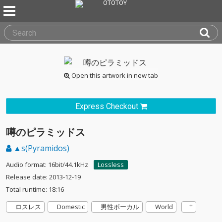
Open this artwork in new tab
Express Checkout
噂のピラミッドス
▲s(Pyramidos)
Audio format: 16bit/44.1kHz
Lossless
Release date: 2013-12-19
Total runtime: 18:16
ロスレス
Domestic
男性ボーカル
World