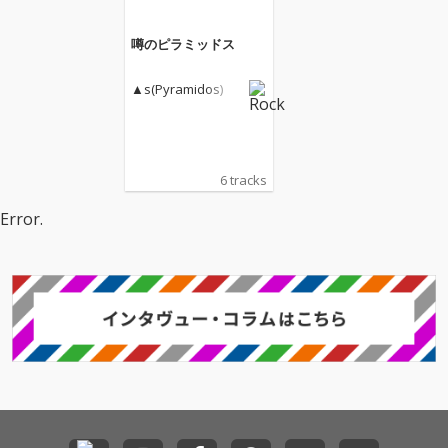
噂のピラミッドス
▲s(Pyramidos)
6 tracks
Error.