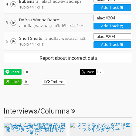
Bubamara
alac,flac,wav,aac,mp3:
4
16bit/44.1kHz
Add Track
Do You Wanna Dance
5
alac,flac,wav,aac,mp3: 16bit/44.1kHz
Add Track
Short Shorts
alac,flac,wav,aac,mp3:
6
16bit/44.1kHz
Add Track
Report about incorrect data
Post
-
Embed
Like!
0
Interviews/Columns