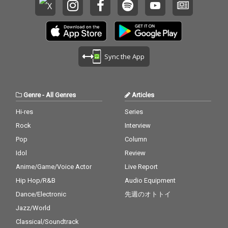
Sync the App
Genre
-
All Genres
Articles
Hi-res
Series
Rock
Interview
Pop
Column
Idol
Review
Anime/Game/Voice Actor
Live Report
Hip Hop/R&B
Audio Equipment
Dance/Electronic
先週のオトトイ
Jazz/World
Classical/Soundtrack