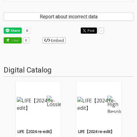
Report about incorrect data
Post
-
Embed
Like!
0
Digital Catalog
LIFE【2024 re-edit】
LIFE【2024 re-edit】