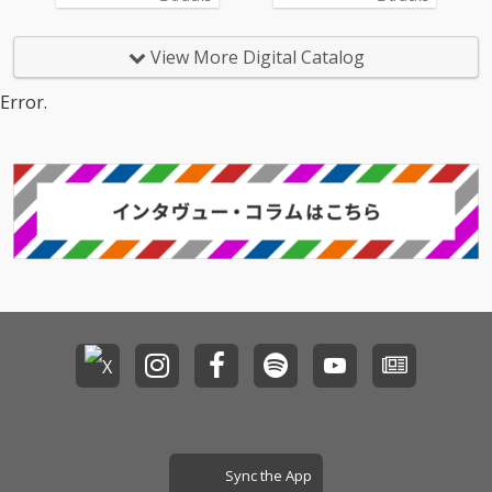
e Bassの生みの親Snai
で齋藤飛鳥 (乃木坂46 )
l’s HouseによるRemix
が歌うとういう組み合
を収録。
わせで話題沸騰、坂道
View More Digital Catalog
ファンのみならず音楽
ファンをも唸らせた
Error.
「STRANGER」の大沢
伸一自らによる新バー
ジョンが配信開始。 新
バージョンの”No Gaze
r Mix”は、オリジナル
のシューゲイザー・サ
ウンドとはまったく違
ったアプローチで、こ
れぞ大沢伸一というダ
ンスミュージックに変
化しており、齋藤飛鳥
(乃木坂46)のボーカル
で踊れる曲として、現
在敢行中の“MONDO G
ROSSO “BIG WORLD”
DJ +VJ TOUR”でもフロ
アを沸かしている。
Sync the App