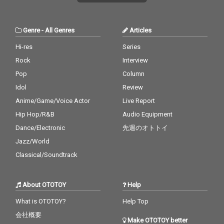
Genre
-
All Genres
Articles
Hi-res
Series
Rock
Interview
Pop
Column
Idol
Review
Anime/Game/Voice Actor
Live Report
Hip Hop/R&B
Audio Equipment
Dance/Electronic
先週のオトトイ
Jazz/World
Classical/Soundtrack
About OTOTOY
Help
What is OTOTOY?
Help Top
会社概要
Make OTOTOY better