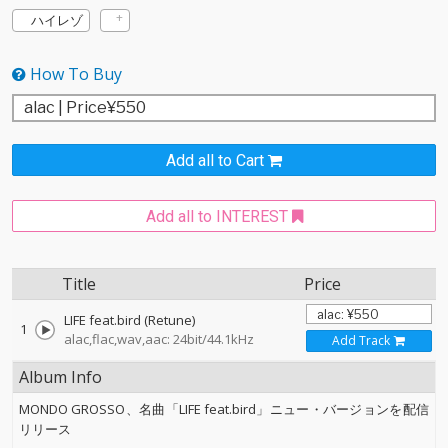
ハイレゾ
How To Buy
Add all to Cart
Add all to INTEREST
Title
Price
LIFE feat.bird (Retune)
1
alac,flac,wav,aac: 24bit/44.1kHz
Add Track
Album Info
MONDO GROSSO、名曲「LIFE feat.bird」ニュー・バージョンを配信
リリース