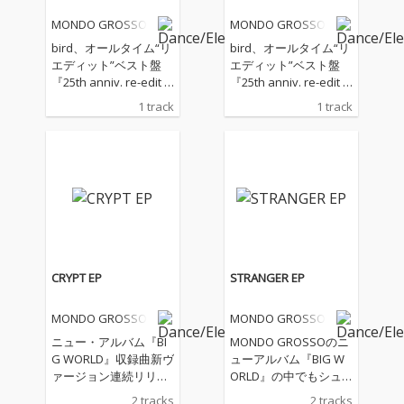
MONDO GROSSO
MONDO GROSSO
bird、オールタイム“リ
bird、オールタイム“リ
エディット”ベスト盤
エディット”ベスト盤
『25th anniv. re-edit b
『25th anniv. re-edit b
est + SOULS 2024』よ
est + SOULS 2024』よ
1 track
1 track
り「LIFE【2024 re-edi
り「LIFE【2024 re-edi
t】」
t】」
CRYPT EP
STRANGER EP
MONDO GROSSO
MONDO GROSSO
ニュー・アルバム『BI
MONDO GROSSOのニ
G WORLD』収録曲新ヴ
ューアルバム『BIG W
ァージョン連続リリー
ORLD』の中でもシュ
ス第6弾。 Kawaii Futur
ーゲイザー・サウンド
2 tracks
2 tracks