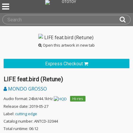
Open this artwork in new tab
Express Checkout
LIFE feat.bird (Retune)
MONDO GROSSO
Audio format: 24bit/44.1kHz
Hi-res
Release date: 2019-05-27
Label:
cutting edge
Catalog number: ANTCD-32044
Total runtime: 06:12