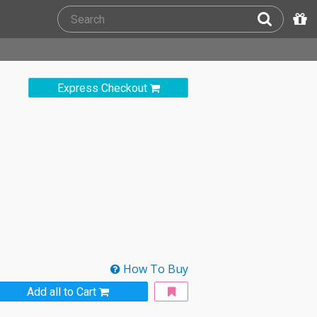
Express Checkout
How To Buy
Add all to Cart