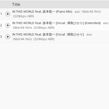
Title
IN THIS WORLD feat. 坂本龍一 (Piano MIx)
aac: 16bit/44.1kHz
1
(320kbps ABR)
IN THIS WORLD feat. 坂本龍一 [Vocal : 満島ひかり] (Extended)
aac:
2
16bit/44.1kHz
(320kbps ABR)
IN THIS WORLD feat. 坂本龍一 [Vocal : 満島ひかり]
aac:
3
16bit/44.1kHz
(320kbps ABR)