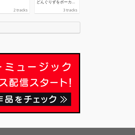
どんぐりずをボーカル
に迎えた”B.S.M.F EP”が
2 tracks
3 tracks
配信開始。 大沢伸一に
よるメイントラックと
なる”Funky Dubmenta
l”は、あえてRAPバート
を抑えて、ギターのカ
ッティングとシンセサ
ウンドで聴かせるノリ
ノリでFunkyなDub x I
nstrumental。さら
に、もうひとつの新バ
ージョン”Dubullshit Mi
x”もカップリング。大
沢伸一の音楽に対する
遊び心によって、ひと
つの楽曲が次々にいろ
んな表情を魅せてい
る。