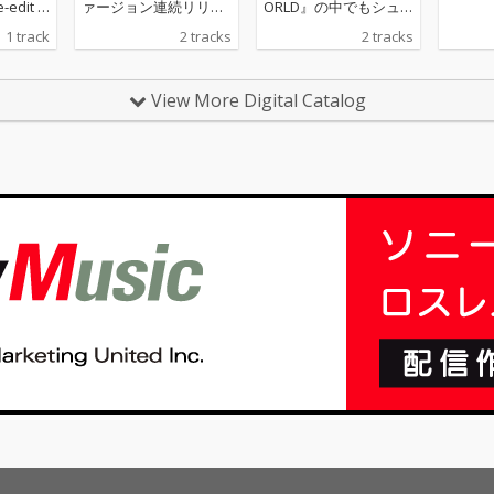
-edit b
ァージョン連続リリー
ORLD』の中でもシュ
2024』よ
ス第6弾。 Kawaii Futur
ーゲイザー・サウンド
1 track
2 tracks
2 tracks
re-edi
e Bassの生みの親Snai
で齋藤飛鳥 (乃木坂46 )
l’s HouseによるRemix
が歌うとういう組み合
を収録。
わせで話題沸騰、坂道
View More Digital Catalog
ファンのみならず音楽
ファンをも唸らせた
「STRANGER」の大沢
伸一自らによる新バー
ジョンが配信開始。 新
バージョンの”No Gaze
r Mix”は、オリジナル
のシューゲイザー・サ
ウンドとはまったく違
ったアプローチで、こ
れぞ大沢伸一というダ
ンスミュージックに変
化しており、齋藤飛鳥
(乃木坂46)のボーカル
で踊れる曲として、現
在敢行中の“MONDO G
ROSSO “BIG WORLD”
DJ +VJ TOUR”でもフロ
アを沸かしている。