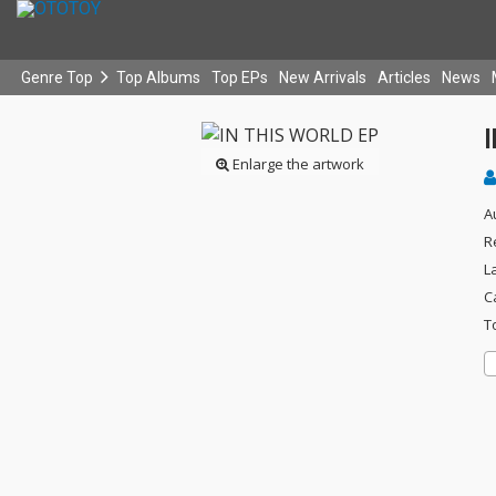
Genre Top
Top Albums
Top EPs
New Arrivals
Articles
News
Enlarge the artwork
A
R
L
C
T