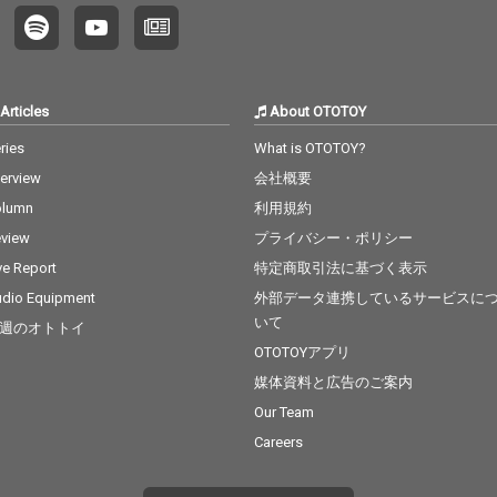
Articles
About OTOTOY
ries
What is OTOTOY?
terview
会社概要
olumn
利用規約
view
プライバシー・ポリシー
ve Report
特定商取引法に基づく表示
dio Equipment
外部データ連携しているサービスに
いて
週のオトトイ
OTOTOYアプリ
媒体資料と広告のご案内
Our Team
Careers