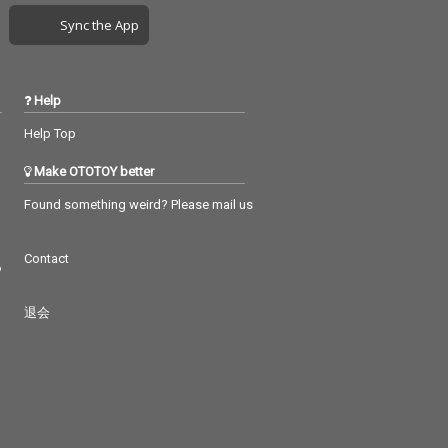
Sync the App
Help
Help Top
Make OTOTOY better
Found something weird? Please mail us
Contact
つ
退会