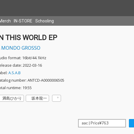
Merch
IN-STORE
Schooling
IN THIS WORLD EP
MONDO GROSSO
udio format: 16bit/44.1kHz
elease date: 2022-03-16
abel:
A.S.A.B
atalog number: ANTCD-A0000006505
otal runtime: 19:55
満島ひかり
坂本龍一