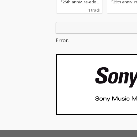
『25th anniv. re-edit b
『25th anniv. re
est + SOULS 2024』よ
est + SOULS 
1 track
り「LIFE【2024 re-edi
り「LIFE【2024 
t】」
t】」
Error.