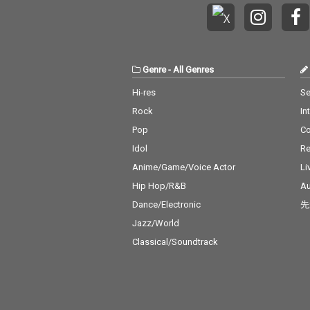
Genre
-
All Genres
Hi-res
Se
Rock
In
Pop
C
Idol
Re
Anime/Game/Voice Actor
Li
Hip Hop/R&B
Au
Dance/Electronic
先
Jazz/World
Classical/Soundtrack