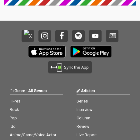
Sync the App
Genre
-
All Genres
Articles
Hi-res
Series
Rock
Interview
Pop
Column
Idol
Review
Anime/Game/Voice Actor
Live Report