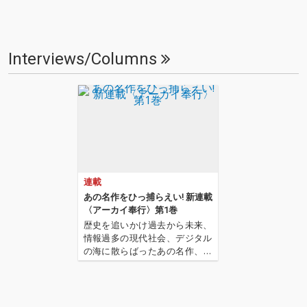
Interviews/Columns
連載
あの名作をひっ捕らえい! 新連載
〈アーカイ奉行〉第1巻
歴史を追いかけ過去から未来、
情報過多の現代社会、デジタル
の海に散らばったあの名作、こ
の名作たちをひとつにまとめる
仕事人…!新連載〈アーカイ奉
行〉の幕が開く…! '''〈アーカイ
奉行〉とは…'''1.過去作の最新リ