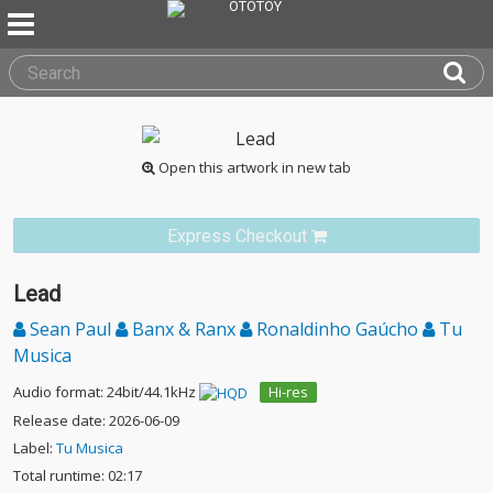
Open this artwork in new tab
Express Checkout
Lead
Sean Paul
Banx & Ranx
Ronaldinho Gaúcho
Tu
Musica
Audio format: 24bit/44.1kHz
Hi-res
Release date: 2026-06-09
Label:
Tu Musica
Total runtime: 02:17