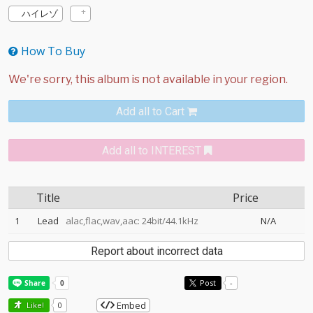
ハイレゾ
How To Buy
Add all to Cart
Add all to INTEREST
Title
Price
1
Lead
alac,flac,wav,aac: 24bit/44.1kHz
N/A
Report about incorrect data
Post
-
Embed
Like!
0