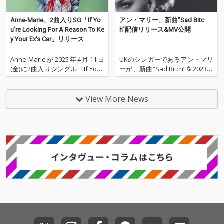
Anne-Marie、2曲入りSG「If Yo
アン・マリー、新曲”Sad Bitc
u’re Looking For A Reason To Ke
h”配信リリース&MV公開
y Your Ex's Car」リリース
Anne-Marieが2025年4月11日
UKのシンガーであるアン・マリ
(金)に2曲入りシングル「If You’r
ーが、新曲”Sad Bitch”を2023年
e Looking For A Reason To Key
2月3日(金)より配信スタートし
Your Ex's Car」をリリースし
た。それに伴い、YouTubeでは
た。 本作は第1弾シングル「If Y
ミュージックビデオが公開され
View More News
ou're Looking For
た。 今作は、「もう振り回され
ない、自分を大事にしてサッ
ド・ビッチ（悲しむ女）から卒
業