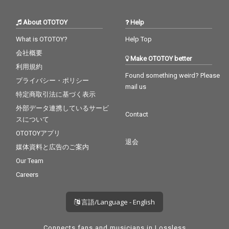
About OTOTOY
Help
What is OTOTOY?
Help Top
会社概要
Make OTOTOY better
利用規約
Found something weird? Please
プライバシー・ポリシー
mail us
特定商取引法に基づく表示
外部データ連携しているサービ
Contact
スについて
OTOTOYアプリ
退会
媒体資料と広告のご案内
Our Team
Careers
言語/Language - English
Connects fans and musicians in Lossless