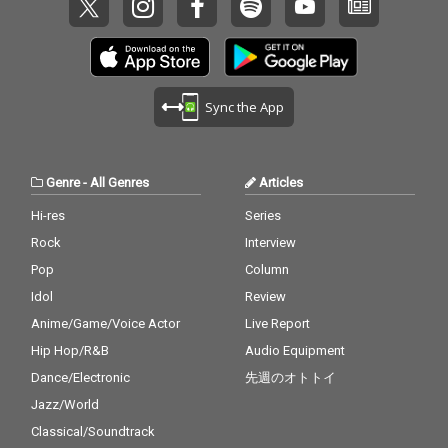
Sync the App
Genre
-
All Genres
Articles
Hi-res
Series
Rock
Interview
Pop
Column
Idol
Review
Anime/Game/Voice Actor
Live Report
Hip Hop/R&B
Audio Equipment
Dance/Electronic
先週のオトトイ
Jazz/World
Classical/Soundtrack