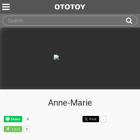
Anne-Marie
Post
-
0
Like!