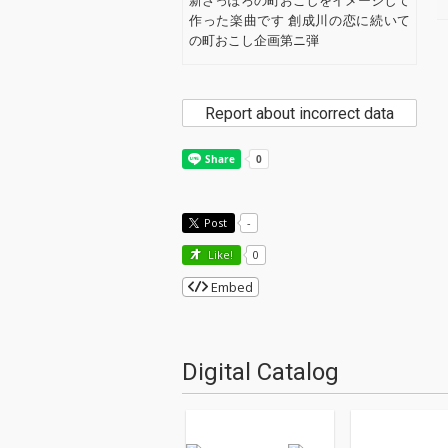
新さっぽろの町おこしをイメージして
作った楽曲です 創成川の恋に続いて
の町おこし企画第ニ弾
Report about incorrect data
Post
-
Like!
0
Embed
Digital Catalog