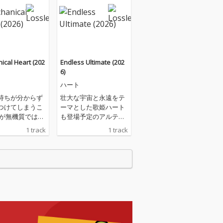
ical Heart (202
Endless Ultimate (202
6)
ハート
持ちが分からず
壮大な宇宙と永遠をテ
つけてしまうこ
ーマとした歌姫ハート
心が無機質ではな
も登場予定のアルティ
たがその感情を
メット本編のテーマ曲
1 track
1 track
から それは例え
となります 2026年の日
情たとしても自
本の七夕祭りに向けて
つけず 行動を変
配信します
で感情を作り出
いうことを歌って
はギターを、ピ
弾く人ピアノを
noを使うのでS
を使用しているこ