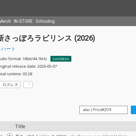
Merch
IN-STORE
Schooling
新さっぽろラビリンス (2026)
ハート
udio format: 16bit/44.1kHz
Lossless
riginal release date: 2026-05-07
otal runtime: 03:28
ロスレス
Title