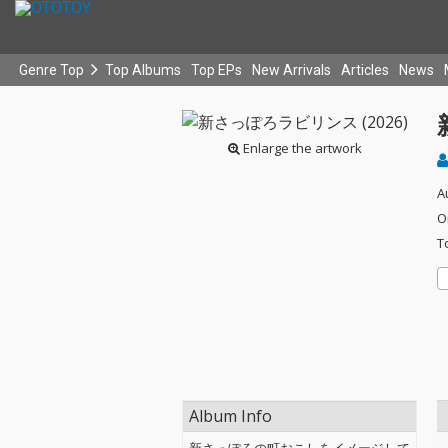
Genre Top
Top Albums
Top EPs
New Arrivals
Articles
News
Enlarge the artwork
A
O
T
Album Info