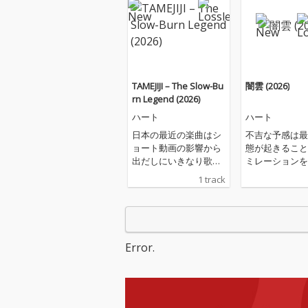
TAMEJIJI – The Slow-Bu
闇雲 (2026)
rn Legend (2026)
ハート
ハート
日本の最近の楽曲はシ
不吉な予感は最
ョート動画の影響から
態が起きること
出だしにいきなり歌い
ミレーションを
だしがあるものが多
メージを少なく
1 track
く、それらを好む若者
のですが、その
を "ドパガキ" と言われ
現実でではない
ているようです しか
なのは現実 ”今
し、中年以降の世代で
人に感謝をした
はとても長いイントロ
り、人に優しさ
Error.
の曲などもヒットした
ること それに
りしていました。 今回
の不安も消えて
はそのイントロがやた
自分に対する自
ら長い曲にチャレンジ
からの信頼の獲
しました。 どうやら、
ティブ思考を育