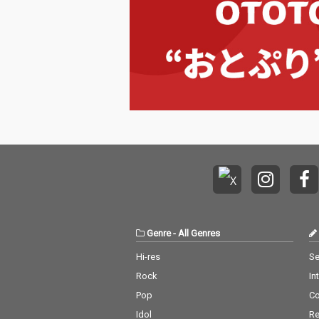
AIでの生成ではイント
とができ、結果
ロは最長で 30 秒ほど
より良いものに
でどうしても歌ってし
とができる と
まうことを確認しまし
セージを込めた
た。 歌詞が少しでも入
R&B調ですが
ると歌ってしまうので
らしい歌詞にす
編集が必須の曲と言え
で唯一の個性を
るでしょう。 それを今
ています
回はあえて "タメジジ"
と呼んでいます。 イン
トロで充分にためてか
ら一気に歌いだし、や
んわりと解放する楽曲
にしています
Genre
-
All Genres
Hi-res
Se
Rock
In
Pop
C
Idol
Re