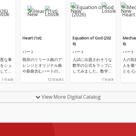
Heart (1st)
Equation of God (202
Mechan
6)
6)
ハート
ハート
ハート
悪な事
既存のリリース曲のア
入試に出題されそうな
人の気
をシュ
レンジとオリジナル曲
数学の公式をラップに
人を傷
してダ
や新曲含むハートのフ
してみました。数学に
とも 
するも
ァーストアルバムです
少しでも興味を持って
くあな
1 track
12 tracks
1 track
未来は
Game Changer 以外の
もらえたらという思い
育てた
。 大切
曲にはアレンジを加え
からです。
醜い感
" であり
ております
分を傷
View More Digital Catalog
した
える事
を与え
す と
より未来
います また、ギターを
いき、
弾く人
身や人
アノを
得 ポジ
私はSu
てるこ
uno