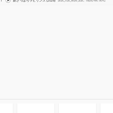
1
新さっぽろラビリンス (2026)
alac,flac,wav,aac: 16bit/44.1kHz