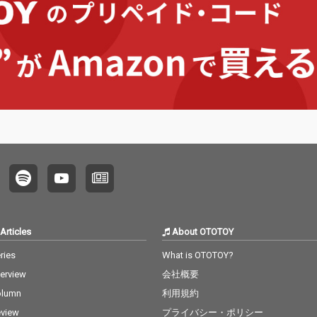
未来を
ととそ
するこ
データ
いうメッ
記載し
歌です
考まで
、ハート
ること
表現し
Articles
About OTOTOY
ries
What is OTOTOY?
terview
会社概要
olumn
利用規約
view
プライバシー・ポリシー