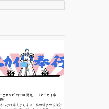
つけず 行動を変
で感情を作り出
いうことを歌って
はギターを、ピ
弾く人ピアノを
noを使うのでS
を使用しているこ
の楽曲の簡単な
をジャケットに
ています。 ご参
にどうぞ
ーとオリビアに100万点──〈アーカイ奉
5巻
追いかけ過去から未来、情報過多の現代社