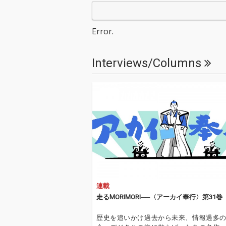
ているようです しか
なのは現実 ”今
し、中年以降の世代で
人に感謝をした
はとても長いイントロ
り、人に優しさ
Error.
の曲などもヒットした
ること それに
りしていました。 今回
の不安も消えて
はそのイントロがやた
自分に対する自
Interviews/Columns
ら長い曲にチャレンジ
からの信頼の獲
しました。 どうやら、
ティブ思考を育
AIでの生成ではイント
とができ、結果
ロは最長で 30 秒ほど
より良いものに
でどうしても歌ってし
とができる と
まうことを確認しまし
セージを込めた
た。 歌詞が少しでも入
R&B調ですが
ると歌ってしまうので
らしい歌詞にす
編集が必須の曲と言え
で唯一の個性を
るでしょう。 それを今
ています
回はあえて "タメジジ"
と呼んでいます。 イン
トロで充分にためてか
連載
ら一気に歌いだし、や
んわりと解放する楽曲
走るMORIMORI──〈アーカイ奉行〉第31巻
にしています
歴史を追いかけ過去から未来、情報過多