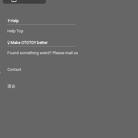
Help
Help Top
Make OTOTOY better
Found something weird? Please mail us
Contact
つ
退会