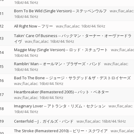
16bit/44.1kHz
Born To Be Wild (Single Version)
--
ステッペンウルフ
wav,flac,alac:
11
16bit/44.1kHz
12
All Right Now
--
フリー
wav,flac,alac: 16bit/44.1kHz
Takin' Care Of Business
--
バックマン・ターナー・オーヴァードラ
13
イヴ
wav,flac,alac: 16bit/44.1kHz
Maggie May (Single Version)
--
ロッド・スチュワート
wav,flac,alac
14
16bit/44.1kHz
Ramblin' Man
--
オールマン・ブラザーズ・バンド
wav,flac,alac:
15
16bit/44.1kHz
Bad To The Bone
--
ジョージ・サラグッド＆ザ・デストロイヤーズ
16
wav,flac,alac: 16bit/44.1kHz
Heartbreaker (Remastered 2005)
--
パット・ベネター
17
wav,flac,alac: 16bit/44.1kHz
Imaginary Lover
--
アトランタ・リズム・セクション
wav,flac,alac:
18
16bit/44.1kHz
19
Centerfold
--
J．ガイルズ・バンド
wav,flac,alac: 16bit/44.1kHz
The Stroke (Remastered 2010)
--
ビリー・スクワイア
wav,flac,alac
20