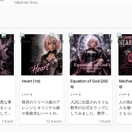
16bit/44.1kHz
Heart (1st)
Equation of God (202
Mechan
6)
6)
ハート
ハート
ハート
悪な事
既存のリリース曲のア
入試に出題されそうな
人の気
をシュ
レンジとオリジナル曲
数学の公式をラップに
人を傷
してダ
や新曲含むハートのフ
してみました。数学に
とも 
するも
ァーストアルバムです
少しでも興味を持って
くあな
1 track
12 tracks
1 track
未来は
Game Changer 以外の
もらえたらという思い
育てた
。 大切
曲にはアレンジを加え
からです。
醜い感