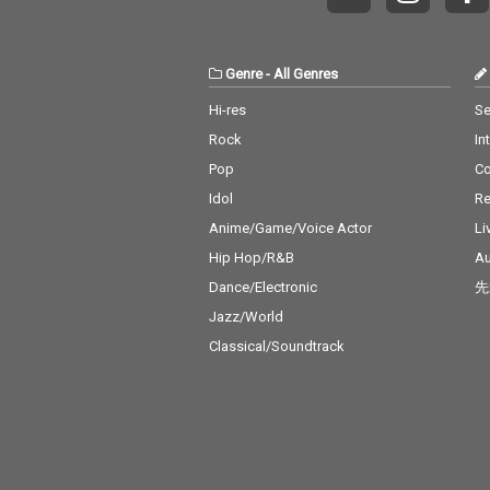
Genre
-
All Genres
Hi-res
Se
Rock
In
Pop
C
Idol
Re
Anime/Game/Voice Actor
Li
Hip Hop/R&B
Au
Dance/Electronic
先
Jazz/World
Classical/Soundtrack