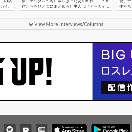
、この名
会、デジタルの海に散らばったあの名作、この名
会、デ
ーカイ奉
作たちをひとつにまとめる仕事人…!〈アーカイ奉
作たち
〈アーカ
行〉が今日もデジタルの乱世を治める…!'''〈アーカ
行〉が
源 2.
イ奉行〉とは…'''1.過去作の最新リマスター音源 2.
イ奉行〉
これまで未配信…
これま
View More Interviews/Columns