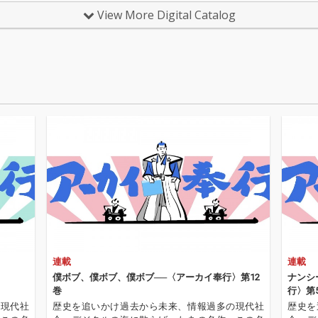
" であり
ております
分を傷
View More Digital Catalog
した
える事
を与え
す と
より未来
います また、ギターを
いき、
弾く人
身や人
アノを
得 ポジ
私はSu
てるこ
uno
未来を
ととそ
するこ
データ
いうメッ
記載し
歌です
考まで
、ハート
ること
表現し
連載
連載
僕ボブ、僕ボブ、僕ボブ──〈アーカイ奉行〉第12
ナンシ
巻
行〉第
の現代社
歴史を追いかけ過去から未来、情報過多の現代社
歴史を