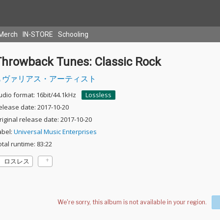
Merch
IN-STORE
Schooling
Throwback Tunes: Classic Rock
ヴァリアス・アーティスト
udio format: 16bit/44.1kHz
Lossless
elease date: 2017-10-20
riginal release date: 2017-10-20
abel:
Universal Music Enterprises
otal runtime: 83:22
ロスレス