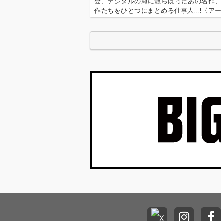
会、デジタルの海に散らばったあの名作
作たちをひとつにまとめる仕事人…!〈ア
行〉が今日もデジタルの乱世を治める…!'''
イ奉行〉とは…'''1.過去作の最新リマスター音
これまで未配信…