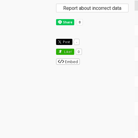
Report about incorrect data
Post
-
Like!
0
Embed