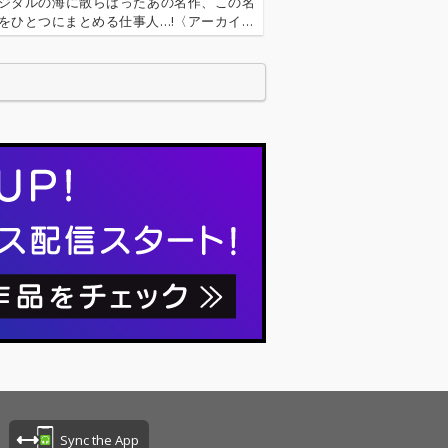
ジタルの海に散らばったあの名作、この名
をひとつにまとめる仕事人…!〈アーカイ奉
今日もデジタルの乱世を治める…!'''〈アーカ
とは…'''1.過去作の最新リマスター音源 2.
で未配信…
Sync the App