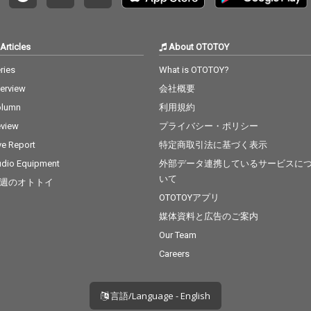
Articles
About OTOTOY
ries
What is OTOTOY?
terview
会社概要
olumn
利用規約
view
プライバシー・ポリシー
ve Report
特定商取引法に基づく表示
dio Equipment
外部データ連携しているサービスに
いて
週のオトトイ
OTOTOYアプリ
媒体資料と広告のご案内
Our Team
Careers
言語/Language - English