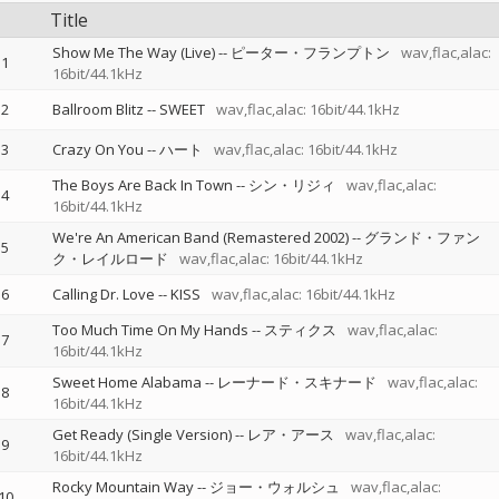
Title
Show Me The Way (Live)
--
ピーター・フランプトン
wav,flac,alac:
1
16bit/44.1kHz
2
Ballroom Blitz
--
SWEET
wav,flac,alac: 16bit/44.1kHz
3
Crazy On You
--
ハート
wav,flac,alac: 16bit/44.1kHz
The Boys Are Back In Town
--
シン・リジィ
wav,flac,alac:
4
16bit/44.1kHz
We're An American Band (Remastered 2002)
--
グランド・ファン
5
ク・レイルロード
wav,flac,alac: 16bit/44.1kHz
6
Calling Dr. Love
--
KISS
wav,flac,alac: 16bit/44.1kHz
Too Much Time On My Hands
--
スティクス
wav,flac,alac:
7
16bit/44.1kHz
Sweet Home Alabama
--
レーナード・スキナード
wav,flac,alac:
8
16bit/44.1kHz
Get Ready (Single Version)
--
レア・アース
wav,flac,alac:
9
16bit/44.1kHz
Rocky Mountain Way
--
ジョー・ウォルシュ
wav,flac,alac:
10