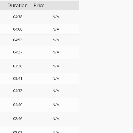
Duration
Price
04:38
N/A
04:00
N/A
04:52
N/A
04:27
N/A
03:26
N/A
03:41
N/A
04:32
N/A
04:40
N/A
02:46
N/A
05:07
N/A