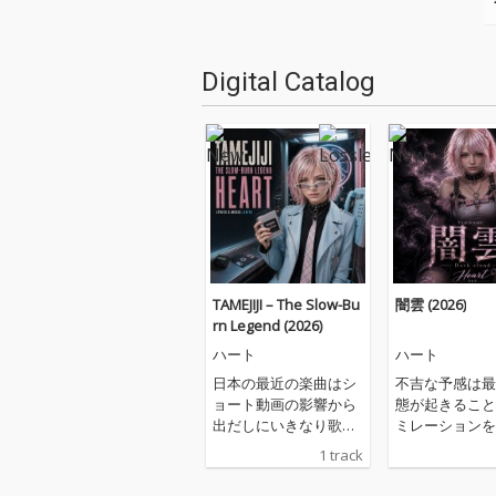
Digital Catalog
TAMEJIJI – The Slow-Bu
闇雲 (2026)
rn Legend (2026)
ハート
ハート
日本の最近の楽曲はシ
不吉な予感は最
ョート動画の影響から
態が起きること
出だしにいきなり歌い
ミレーションを
だしがあるものが多
メージを少なく
1 track
く、それらを好む若者
のですが、その
を "ドパガキ" と言われ
現実でではない