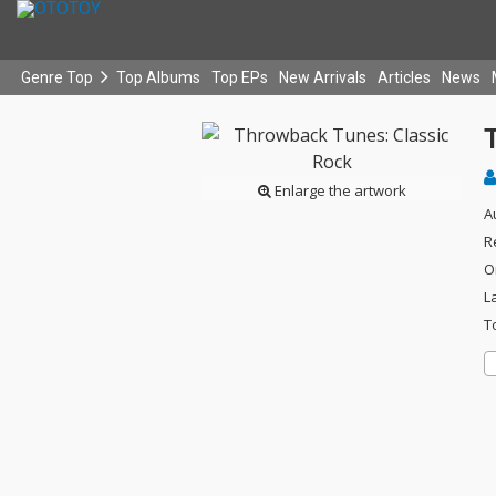
Genre Top
Top Albums
Top EPs
New Arrivals
Articles
News
Enlarge the artwork
A
R
O
L
T