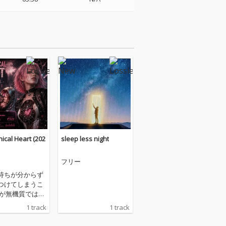
ical Heart (202
sleep less night
フリー
持ちが分からず
つけてしまうこ
心が無機質ではな
たがその感情を
1 track
1 track
から それは例え
情たとしても自