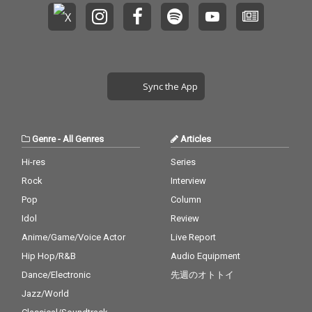
Sync the App
Genre
-
All Genres
Articles
Hi-res
Series
Rock
Interview
Pop
Column
Idol
Review
Anime/Game/Voice Actor
Live Report
Hip Hop/R&B
Audio Equipment
Dance/Electronic
先週のオトトイ
Jazz/World