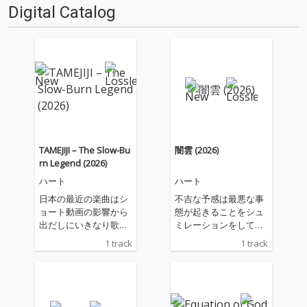
Digital Catalog
TAMEJIJI – The Slow-Bu
闇雲 (2026)
rn Legend (2026)
ハート
ハート
日本の最近の楽曲はシ
不吉な予感は最悪な事
ョート動画の影響から
態が起きることをシュ
出だしにいきなり歌い
ミレーションをしてダ
だしがあるものが多
メージを少なくするも
1 track
1 track
く、それらを好む若者
のですが、その未来は
を "ドパガキ" と言われ
現実でではない。 大切
ているようです しか
なのは現実 ”今" であり
し、中年以降の世代で
人に感謝をしたした
はとても長いイントロ
り、人に優しさを与え