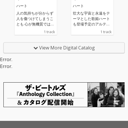
ハート
ハート
人の気持ちが分からず
壮大な宇宙と永遠をテ
人を傷つけてしまうこ
ーマとした歌姫ハート
とも 心が無機質ではな
も登場予定のアルティ
くあなたがその感情を
メット本編のテーマ曲
1 track
1 track
育てたから それは例え
となります 2026年の日
醜い感情たとしても自
本の七夕祭りに向けて
分を傷つけず 行動を変
配信します
View More Digital Catalog
える事で感情を作り出
す ということを歌って
Error.
います また、ギターを
Error.
弾く人はギターを、ピ
アノを弾く人ピアノを
私はSunoを使うのでS
unoを使用しているこ
ととその楽曲の簡単な
データをジャケットに
記載しています。 ご参
考までにどうぞ