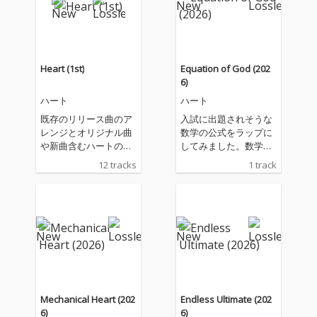
の曲などもヒットした
ること それにより未来
りしていました。 今回
の不安も消えていき、
はそのイントロがやた
自分に対する自身や人
ら長い曲にチャレンジ
からの信頼の獲得 ポジ
しました。 どうやら、
ティブ思考を育てるこ
Heart (1st)
Equation of God (202
AIでの生成ではイント
とができ、結果未来を
6)
ロは最長で 30 秒ほど
より良いものにするこ
ハート
ハート
でどうしても歌ってし
とができる というメッ
まうことを確認しまし
セージを込めた歌です
既存のリリース曲のア
入試に出題されそうな
た。 歌詞が少しでも入
R&B調ですが、ハート
レンジとオリジナル曲
数学の公式をラップに
ると歌ってしまうので
らしい歌詞にすること
や新曲含むハートのフ
してみました。数学に
編集が必須の曲と言え
で唯一の個性を表現し
ァーストアルバムです
少しでも興味を持って
12 tracks
1 track
るでしょう。 それを今
ています
Game Changer 以外の
もらえたらという思い
回はあえて "タメジジ"
曲にはアレンジを加え
からです。
と呼んでいます。 イン
ております
トロで充分にためてか
ら一気に歌いだし、や
んわりと解放する楽曲
にしています
Mechanical Heart (202
Endless Ultimate (202
6)
6)