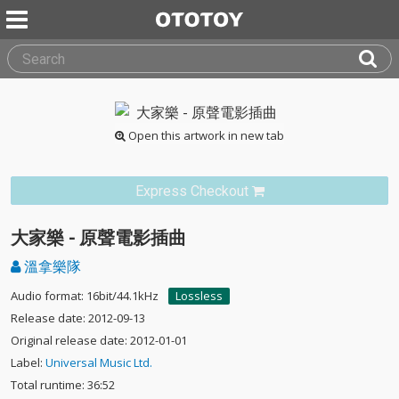
Open this artwork in new tab
Express Checkout
大家樂 - 原聲電影插曲
溫拿樂隊
Audio format: 16bit/44.1kHz
Lossless
Release date: 2012-09-13
Original release date: 2012-01-01
Label:
Universal Music Ltd.
Total runtime: 36:52