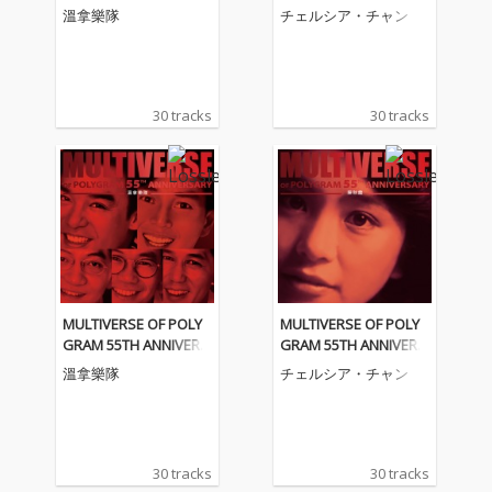
ARY - The Wynners
ARY - Chelsia Chan
溫拿樂隊
チェルシア・チャン
30 tracks
30 tracks
MULTIVERSE OF POLY
MULTIVERSE OF POLY
GRAM 55TH ANNIVERS
GRAM 55TH ANNIVERS
ARY - The Wynners
ARY - Chelsia Chan
溫拿樂隊
チェルシア・チャン
30 tracks
30 tracks