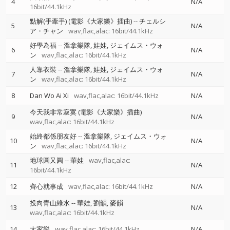
4
N/A
16bit/44.1kHz
點解(手牽手) (電影《大家樂》插曲)
--
チェルシ
5
N/A
ア・チャン
wav,flac,alac: 16bit/44.1kHz
好學為福
--
溫拿樂隊
娃娃
ジェイムス・ウォ
6
N/A
ン
wav,flac,alac: 16bit/44.1kHz
人靠衣裝
--
溫拿樂隊
娃娃
ジェイムス・ウォ
7
N/A
ン
wav,flac,alac: 16bit/44.1kHz
8
Dan Wo Ai Xi
wav,flac,alac: 16bit/44.1kHz
N/A
今天我非常寂寞 (電影《大家樂》插曲)
9
N/A
wav,flac,alac: 16bit/44.1kHz
始終都係朋友好
--
溫拿樂隊
ジェイムス・ウォ
10
N/A
ン
wav,flac,alac: 16bit/44.1kHz
地球圓又圓
--
華娃
wav,flac,alac:
11
N/A
16bit/44.1kHz
12
齊心就事成
wav,flac,alac: 16bit/44.1kHz
N/A
投向青山綠水
--
華娃
劉韻
麥韻
13
N/A
wav,flac,alac: 16bit/44.1kHz
14
大家樂
wav,flac,alac: 16bit/44.1kHz
N/A