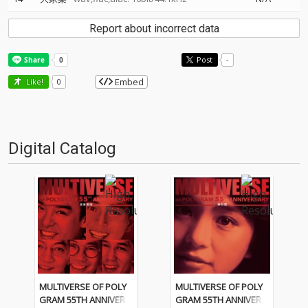
Report about incorrect data
Post
-
Embed
Like!
0
Digital Catalog
MULTIVERSE OF POLY
MULTIVERSE OF POLY
GRAM 55TH ANNIVERS
GRAM 55TH ANNIVERS