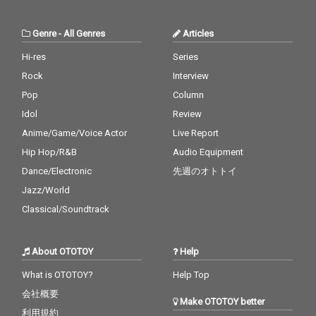
Genre
-
All Genres
Articles
Hi-res
Series
Rock
Interview
Pop
Column
Idol
Review
Anime/Game/Voice Actor
Live Report
Hip Hop/R&B
Audio Equipment
Dance/Electronic
先週のオトトイ
Jazz/World
Classical/Soundtrack
About OTOTOY
Help
What is OTOTOY?
Help Top
会社概要
Make OTOTOY better
利用規約