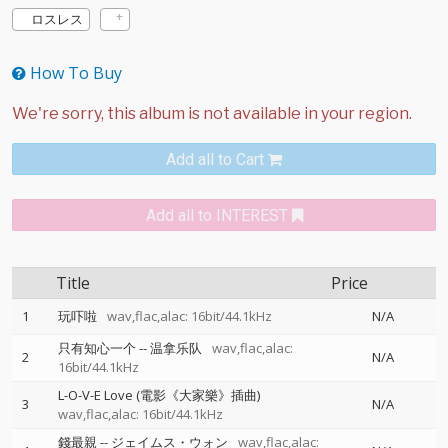
ロスレス
How To Buy
Add all to Cart
Add all to INTEREST
Title
Price
1
玩吓啦
wav,flac,alac: 16bit/44.1kHz
N/A
只有知心一个
--
温拿乐队
wav,flac,alac:
2
N/A
16bit/44.1kHz
L-O-V-E Love (電影《大家樂》插曲)
3
N/A
wav,flac,alac: 16bit/44.1kHz
錢最親
--
ジェイムス・ウォン
wav,flac,alac: