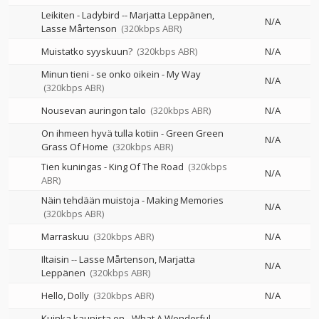
Leikiten - Ladybird
--
Marjatta Leppänen
N/A
Lasse Mårtenson
(320kbps ABR)
Muistatko syyskuun?
(320kbps ABR)
N/A
Minun tieni - se onko oikein - My Way
N/A
(320kbps ABR)
Nousevan auringon talo
(320kbps ABR)
N/A
On ihmeen hyvä tulla kotiin - Green Green
N/A
Grass Of Home
(320kbps ABR)
Tien kuningas - King Of The Road
(320kbps
N/A
ABR)
Näin tehdään muistoja - Making Memories
N/A
(320kbps ABR)
Marraskuu
(320kbps ABR)
N/A
Iltaisin
--
Lasse Mårtenson
Marjatta
N/A
Leppänen
(320kbps ABR)
Hello, Dolly
(320kbps ABR)
N/A
Kuinka kaunista on - What A Wonderful