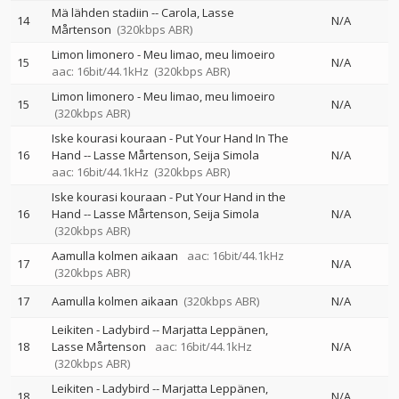
Mä lähden stadiin
--
Carola
Lasse
14
N/A
Mårtenson
(320kbps ABR)
Limon limonero - Meu limao, meu limoeiro
15
N/A
aac: 16bit/44.1kHz
(320kbps ABR)
Limon limonero - Meu limao, meu limoeiro
15
N/A
(320kbps ABR)
Iske kourasi kouraan - Put Your Hand In The
16
Hand
--
Lasse Mårtenson
Seija Simola
N/A
aac: 16bit/44.1kHz
(320kbps ABR)
Iske kourasi kouraan - Put Your Hand in the
16
Hand
--
Lasse Mårtenson
Seija Simola
N/A
(320kbps ABR)
Aamulla kolmen aikaan
aac: 16bit/44.1kHz
17
N/A
(320kbps ABR)
17
Aamulla kolmen aikaan
(320kbps ABR)
N/A
Leikiten - Ladybird
--
Marjatta Leppänen
18
Lasse Mårtenson
aac: 16bit/44.1kHz
N/A
(320kbps ABR)
Leikiten - Ladybird
--
Marjatta Leppänen
18
N/A