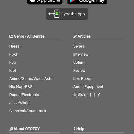
Sync the App
Genre
-
All Genres
Articles
Hi-res
Series
Rock
Interview
Pop
Column
Idol
Review
Anime/Game/Voice Actor
Live Report
Hip Hop/R&B
Audio Equipment
Dance/Electronic
先週のオトトイ
Jazz/World
Classical/Soundtrack
About OTOTOY
Help