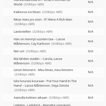
N/A
World
(320kbps ABR)
Kaikessa soi blues
(320kbps ABR)
N/A
Rikas mies jos oisin - If I Were A Rich Man
N/A
(320kbps ABR)
Laiskotellen
(320kbps ABR)
N/A
Hän on mennyt vuorten taa
--
Lasse
N/A
Mårtenson
Cay Karlsson
(320kbps ABR)
Niin on!
(320kbps ABR)
N/A
Mä lähden stadiin
--
Carola
Lasse
N/A
Mårtenson
(320kbps ABR)
Limon limonero - Meu limao, meu limoeiro
N/A
(320kbps ABR)
Iske kourasi kouraan - Put Your Hand In The
Hand
--
Lasse Mårtenson
Seija Simola
N/A
(320kbps ABR)
Aamulla kolmen aikaan
(320kbps ABR)
N/A
Leikiten - Ladybird
--
Marjatta Leppänen