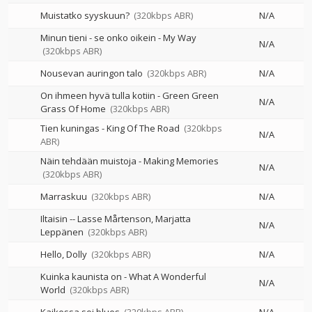
Muistatko syyskuun?
(320kbps ABR)
N/A
Minun tieni - se onko oikein - My Way
N/A
(320kbps ABR)
Nousevan auringon talo
(320kbps ABR)
N/A
On ihmeen hyvä tulla kotiin - Green Green
N/A
Grass Of Home
(320kbps ABR)
Tien kuningas - King Of The Road
(320kbps
N/A
ABR)
Näin tehdään muistoja - Making Memories
N/A
(320kbps ABR)
Marraskuu
(320kbps ABR)
N/A
Iltaisin
--
Lasse Mårtenson
Marjatta
N/A
Leppänen
(320kbps ABR)
Hello, Dolly
(320kbps ABR)
N/A
Kuinka kaunista on - What A Wonderful
N/A
World
(320kbps ABR)