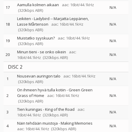
Aamulla kolmen aikaan
aac: 16bit/44.1kHz
17
N/A
(320kbps ABR)
Leikiten - Ladybird
--
Marjatta Leppänen
18
Lasse Mårtenson
aac: 16bit/44.1kHz
N/A
(320kbps ABR)
Muistatko syyskuun?
aac: 16bit/44.1kHz
19
N/A
(320kbps ABR)
Minun tieni - se onko oikein
aac:
20
N/A
16bit/44.1kHz
(320kbps ABR)
DISC 2
Nousevan auringon talo
aac: 16bit/44.1kHz
1
N/A
(320kbps ABR)
On ihmeen hyvä tulla kotiin - Green Green
2
Grass of Home
aac: 16bit/44.1kHz
N/A
(320kbps ABR)
Tien kuningas - King of the Road
aac:
3
N/A
16bit/44.1kHz
(320kbps ABR)
Näin tehdään muistoja - Making Memories
4
N/A
aac: 16bit/44.1kHz
(320kbps ABR)