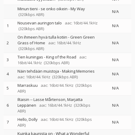
Minun tieni - se onko oikein - My Way
N/A
(320kbps ABR)
Nousevan auringon talo
aac: 16bit/44.1kHz
1
N/A
(320kbps ABR)
On ihmeen hyvä tulla kotiin - Green Green
2
Grass of Home
aac: 16bit/44.1kHz
N/A
(320kbps ABR)
Tien kuningas - King of the Road
aac:
3
N/A
16bit/44.1kHz
(320kbps ABR)
Näin tehdään muistoja - Making Memories
4
N/A
aac: 16bit/44.1kHz
(320kbps ABR)
Marraskuu
aac: 16bit/44.1kHz
(320kbps
5
N/A
ABR)
Iltaisin
--
Lasse Mårtenson
Marjatta
6
Leppänen
aac: 16bit/44.1kHz
(320kbps
N/A
ABR)
Hello, Dolly
aac: 16bit/44.1kHz
(320kbps
7
N/A
ABR)
Kuinka kaunista on - What a Wonderful