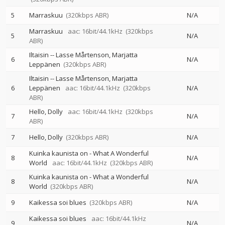
5
Marraskuu
(320kbps ABR)
N/A
Marraskuu
aac: 16bit/44.1kHz
(320kbps
5
N/A
ABR)
Iltaisin
--
Lasse Mårtenson
Marjatta
6
N/A
Leppänen
(320kbps ABR)
Iltaisin
--
Lasse Mårtenson
Marjatta
6
Leppänen
aac: 16bit/44.1kHz
(320kbps
N/A
ABR)
Hello, Dolly
aac: 16bit/44.1kHz
(320kbps
7
N/A
ABR)
7
Hello, Dolly
(320kbps ABR)
N/A
Kuinka kaunista on - What A Wonderful
8
N/A
World
aac: 16bit/44.1kHz
(320kbps ABR)
Kuinka kaunista on - What a Wonderful
8
N/A
World
(320kbps ABR)
9
Kaikessa soi blues
(320kbps ABR)
N/A
Kaikessa soi blues
aac: 16bit/44.1kHz
9
N/A