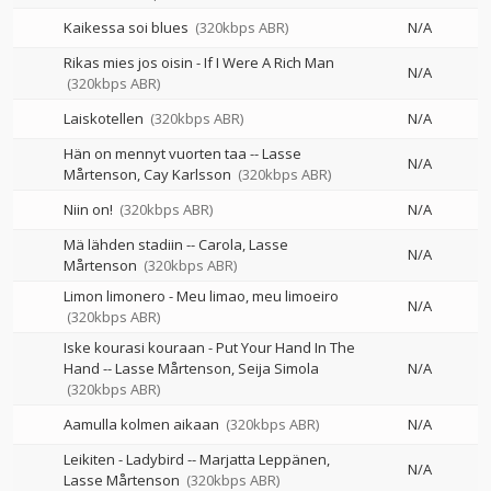
Kaikessa soi blues
(320kbps ABR)
N/A
Rikas mies jos oisin - If I Were A Rich Man
N/A
(320kbps ABR)
Laiskotellen
(320kbps ABR)
N/A
Hän on mennyt vuorten taa
--
Lasse
N/A
Mårtenson
Cay Karlsson
(320kbps ABR)
Niin on!
(320kbps ABR)
N/A
Mä lähden stadiin
--
Carola
Lasse
N/A
Mårtenson
(320kbps ABR)
Limon limonero - Meu limao, meu limoeiro
N/A
(320kbps ABR)
Iske kourasi kouraan - Put Your Hand In The
Hand
--
Lasse Mårtenson
Seija Simola
N/A
(320kbps ABR)
Aamulla kolmen aikaan
(320kbps ABR)
N/A
Leikiten - Ladybird
--
Marjatta Leppänen
N/A
Lasse Mårtenson
(320kbps ABR)