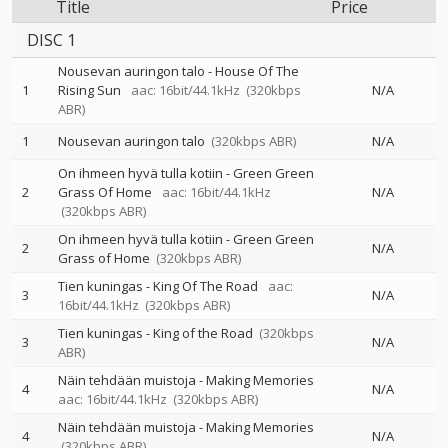
Title
Price
DISC 1
Nousevan auringon talo - House Of The
1
Rising Sun
aac: 16bit/44.1kHz
(320kbps
N/A
ABR)
1
Nousevan auringon talo
(320kbps ABR)
N/A
On ihmeen hyvä tulla kotiin - Green Green
2
Grass Of Home
aac: 16bit/44.1kHz
N/A
(320kbps ABR)
On ihmeen hyvä tulla kotiin - Green Green
2
N/A
Grass of Home
(320kbps ABR)
Tien kuningas - King Of The Road
aac:
3
N/A
16bit/44.1kHz
(320kbps ABR)
Tien kuningas - King of the Road
(320kbps
3
N/A
ABR)
Näin tehdään muistoja - Making Memories
4
N/A
aac: 16bit/44.1kHz
(320kbps ABR)
Näin tehdään muistoja - Making Memories
4
N/A
(320kbps ABR)