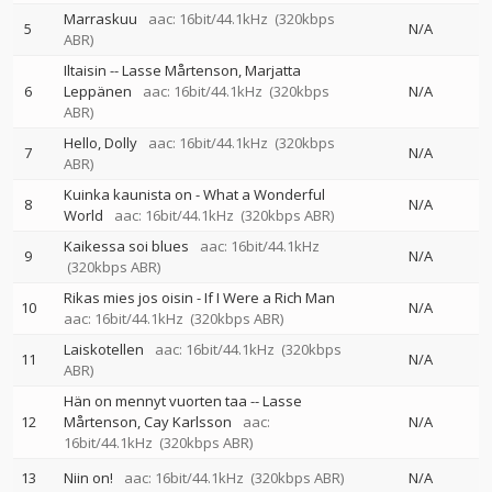
Marraskuu
aac: 16bit/44.1kHz
(320kbps
5
N/A
ABR)
Iltaisin
--
Lasse Mårtenson
Marjatta
6
Leppänen
aac: 16bit/44.1kHz
(320kbps
N/A
ABR)
Hello, Dolly
aac: 16bit/44.1kHz
(320kbps
7
N/A
ABR)
Kuinka kaunista on - What a Wonderful
8
N/A
World
aac: 16bit/44.1kHz
(320kbps ABR)
Kaikessa soi blues
aac: 16bit/44.1kHz
9
N/A
(320kbps ABR)
Rikas mies jos oisin - If I Were a Rich Man
10
N/A
aac: 16bit/44.1kHz
(320kbps ABR)
Laiskotellen
aac: 16bit/44.1kHz
(320kbps
11
N/A
ABR)
Hän on mennyt vuorten taa
--
Lasse
12
Mårtenson
Cay Karlsson
aac:
N/A
16bit/44.1kHz
(320kbps ABR)
13
Niin on!
aac: 16bit/44.1kHz
(320kbps ABR)
N/A