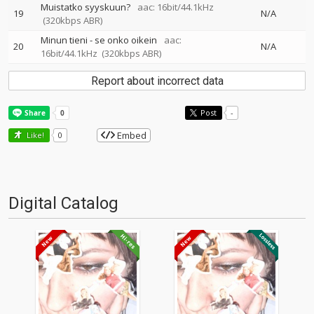
Muistatko syyskuun?
aac: 16bit/44.1kHz
19
N/A
(320kbps ABR)
Minun tieni - se onko oikein
aac:
20
N/A
16bit/44.1kHz
(320kbps ABR)
Report about incorrect data
Post
-
Embed
Like!
0
Digital Catalog