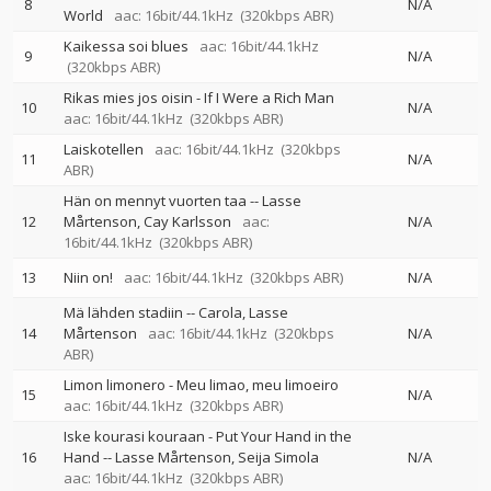
8
N/A
World
aac: 16bit/44.1kHz
(320kbps ABR)
Kaikessa soi blues
aac: 16bit/44.1kHz
9
N/A
(320kbps ABR)
Rikas mies jos oisin - If I Were a Rich Man
10
N/A
aac: 16bit/44.1kHz
(320kbps ABR)
Laiskotellen
aac: 16bit/44.1kHz
(320kbps
11
N/A
ABR)
Hän on mennyt vuorten taa
--
Lasse
12
Mårtenson
Cay Karlsson
aac:
N/A
16bit/44.1kHz
(320kbps ABR)
13
Niin on!
aac: 16bit/44.1kHz
(320kbps ABR)
N/A
Mä lähden stadiin
--
Carola
Lasse
14
Mårtenson
aac: 16bit/44.1kHz
(320kbps
N/A
ABR)
Limon limonero - Meu limao, meu limoeiro
15
N/A
aac: 16bit/44.1kHz
(320kbps ABR)
Iske kourasi kouraan - Put Your Hand in the
16
Hand
--
Lasse Mårtenson
Seija Simola
N/A
aac: 16bit/44.1kHz
(320kbps ABR)