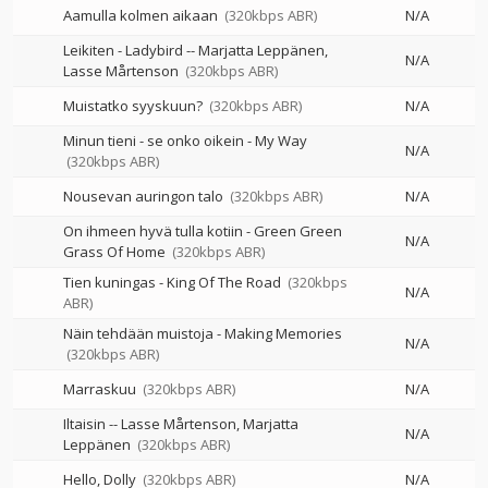
Aamulla kolmen aikaan
(320kbps ABR)
N/A
Leikiten - Ladybird
--
Marjatta Leppänen
N/A
Lasse Mårtenson
(320kbps ABR)
Muistatko syyskuun?
(320kbps ABR)
N/A
Minun tieni - se onko oikein - My Way
N/A
(320kbps ABR)
Nousevan auringon talo
(320kbps ABR)
N/A
On ihmeen hyvä tulla kotiin - Green Green
N/A
Grass Of Home
(320kbps ABR)
Tien kuningas - King Of The Road
(320kbps
N/A
ABR)
Näin tehdään muistoja - Making Memories
N/A
(320kbps ABR)
Marraskuu
(320kbps ABR)
N/A
Iltaisin
--
Lasse Mårtenson
Marjatta
N/A
Leppänen
(320kbps ABR)
Hello, Dolly
(320kbps ABR)
N/A