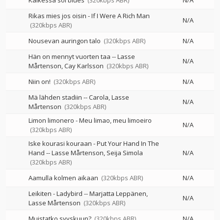
Kaikessa soi blues
(320kbps ABR)
N/A
Rikas mies jos oisin - If I Were A Rich Man
N/A
(320kbps ABR)
Nousevan auringon talo
(320kbps ABR)
N/A
Hän on mennyt vuorten taa
--
Lasse
N/A
Mårtenson
Cay Karlsson
(320kbps ABR)
Niin on!
(320kbps ABR)
N/A
Mä lähden stadiin
--
Carola
Lasse
N/A
Mårtenson
(320kbps ABR)
Limon limonero - Meu limao, meu limoeiro
N/A
(320kbps ABR)
Iske kourasi kouraan - Put Your Hand In The
Hand
--
Lasse Mårtenson
Seija Simola
N/A
(320kbps ABR)
Aamulla kolmen aikaan
(320kbps ABR)
N/A
Leikiten - Ladybird
--
Marjatta Leppänen
N/A
Lasse Mårtenson
(320kbps ABR)
Muistatko syyskuun?
(320kbps ABR)
N/A