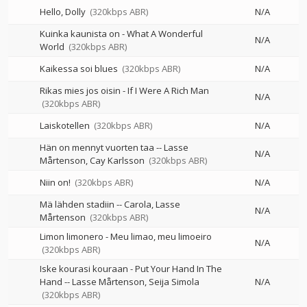
Hello, Dolly
(320kbps ABR)
N/A
Kuinka kaunista on - What A Wonderful
N/A
World
(320kbps ABR)
Kaikessa soi blues
(320kbps ABR)
N/A
Rikas mies jos oisin - If I Were A Rich Man
N/A
(320kbps ABR)
Laiskotellen
(320kbps ABR)
N/A
Hän on mennyt vuorten taa
--
Lasse
N/A
Mårtenson
Cay Karlsson
(320kbps ABR)
Niin on!
(320kbps ABR)
N/A
Mä lähden stadiin
--
Carola
Lasse
N/A
Mårtenson
(320kbps ABR)
Limon limonero - Meu limao, meu limoeiro
N/A
(320kbps ABR)
Iske kourasi kouraan - Put Your Hand In The
Hand
--
Lasse Mårtenson
Seija Simola
N/A
(320kbps ABR)