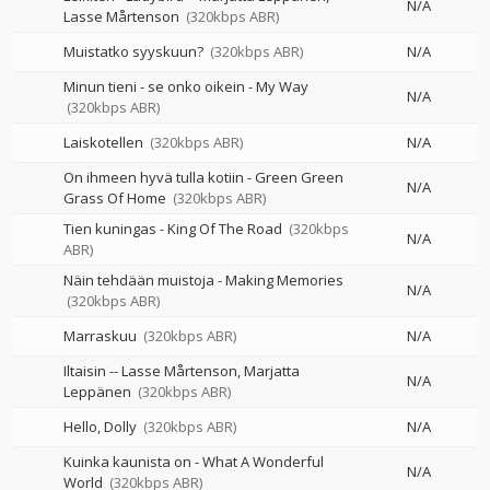
N/A
Lasse Mårtenson
(320kbps ABR)
Muistatko syyskuun?
(320kbps ABR)
N/A
Minun tieni - se onko oikein - My Way
N/A
(320kbps ABR)
Laiskotellen
(320kbps ABR)
N/A
On ihmeen hyvä tulla kotiin - Green Green
N/A
Grass Of Home
(320kbps ABR)
Tien kuningas - King Of The Road
(320kbps
N/A
ABR)
Näin tehdään muistoja - Making Memories
N/A
(320kbps ABR)
Marraskuu
(320kbps ABR)
N/A
Iltaisin
--
Lasse Mårtenson
Marjatta
N/A
Leppänen
(320kbps ABR)
Hello, Dolly
(320kbps ABR)
N/A
Kuinka kaunista on - What A Wonderful
N/A
World
(320kbps ABR)