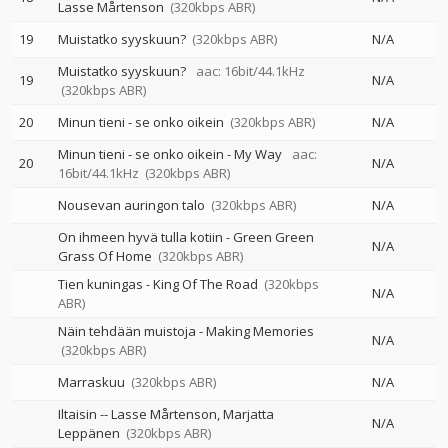
Lasse Mårtenson
(320kbps ABR)
19
Muistatko syyskuun?
(320kbps ABR)
N/A
Muistatko syyskuun?
aac: 16bit/44.1kHz
19
N/A
(320kbps ABR)
20
Minun tieni - se onko oikein
(320kbps ABR)
N/A
Minun tieni - se onko oikein - My Way
aac:
20
N/A
16bit/44.1kHz
(320kbps ABR)
Nousevan auringon talo
(320kbps ABR)
N/A
On ihmeen hyvä tulla kotiin - Green Green
N/A
Grass Of Home
(320kbps ABR)
Tien kuningas - King Of The Road
(320kbps
N/A
ABR)
Näin tehdään muistoja - Making Memories
N/A
(320kbps ABR)
Marraskuu
(320kbps ABR)
N/A
Iltaisin
--
Lasse Mårtenson
Marjatta
N/A
Leppänen
(320kbps ABR)