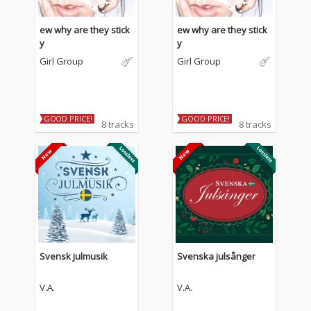
ew why are they stick
ew why are they stick
y
y
Girl Group
Girl Group
GOOD PRICE!
GOOD PRICE!
8 tracks
8 tracks
Svensk julmusik
Svenska julsånger
V.A.
V.A.