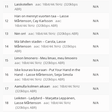
Laiskotellen
aac: 16bit/44.1kHz
(320kbps
11
N/A
ABR)
Hän on mennyt vuorten taa
--
Lasse
12
Mårtenson
Cay Karlsson
aac:
N/A
16bit/44.1kHz
(320kbps ABR)
13
Niin on!
aac: 16bit/44.1kHz
(320kbps ABR)
N/A
Mä lähden stadiin
--
Carola
Lasse
14
Mårtenson
aac: 16bit/44.1kHz
(320kbps
N/A
ABR)
Limon limonero - Meu limao, meu limoeiro
15
N/A
aac: 16bit/44.1kHz
(320kbps ABR)
Iske kourasi kouraan - Put Your Hand in the
16
Hand
--
Lasse Mårtenson
Seija Simola
N/A
aac: 16bit/44.1kHz
(320kbps ABR)
Aamulla kolmen aikaan
aac: 16bit/44.1kHz
17
N/A
(320kbps ABR)
Leikiten - Ladybird
--
Marjatta Leppänen
18
Lasse Mårtenson
aac: 16bit/44.1kHz
N/A
(320kbps ABR)