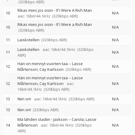
(320kbps ABR)
Rikas mies jos oisin - If I Were A Rich Man
10
N/A
aac: 16bit/44.1kHz
(320kbps ABR)
Rikas mies jos oisin - If I Were a Rich Man
10
N/A
(320kbps ABR)
11
Laiskotellen
(320kbps ABR)
N/A
Laiskotellen
aac: 16bit/44.1kHz
(320kbps
11
N/A
ABR)
Hän on mennyt vuorten taa
--
Lasse
12
N/A
Mårtenson
Cay Karlsson
(320kbps ABR)
Hän on mennyt vuorten taa
--
Lasse
12
Mårtenson
Cay Karlsson
aac:
N/A
16bit/44.1kHz
(320kbps ABR)
13
Niin on!
aac: 16bit/44.1kHz
(320kbps ABR)
N/A
13
Niin on!
(320kbps ABR)
N/A
Mä lähden stadiin - Jackson
--
Carola
Lasse
14
Mårtenson
aac: 16bit/44.1kHz
(320kbps
N/A
ABR)