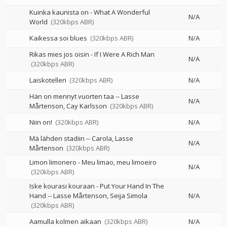
Kuinka kaunista on - What A Wonderful
N/A
World
(320kbps ABR)
Kaikessa soi blues
(320kbps ABR)
N/A
Rikas mies jos oisin - If I Were A Rich Man
N/A
(320kbps ABR)
Laiskotellen
(320kbps ABR)
N/A
Hän on mennyt vuorten taa
--
Lasse
N/A
Mårtenson
Cay Karlsson
(320kbps ABR)
Niin on!
(320kbps ABR)
N/A
Mä lähden stadiin
--
Carola
Lasse
N/A
Mårtenson
(320kbps ABR)
Limon limonero - Meu limao, meu limoeiro
N/A
(320kbps ABR)
Iske kourasi kouraan - Put Your Hand In The
Hand
--
Lasse Mårtenson
Seija Simola
N/A
(320kbps ABR)
Aamulla kolmen aikaan
(320kbps ABR)
N/A