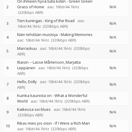
On ihmeen hyvä tulla kotiin - Green Green
2
Grass of Home
aac: 16bit/44.1kHz
N/A
(320kbps ABR)
Tien kuningas - King of the Road
aac:
3
N/A
16bit/44.1kHz
(320kbps ABR)
Näin tehdään muistoja - Making Memories
4
N/A
aac: 16bit/44.1kHz
(320kbps ABR)
Marraskuu
aac: 16bit/44.1kHz
(320kbps
5
N/A
ABR)
Iltaisin
--
Lasse Mårtenson
Marjatta
6
Leppänen
aac: 16bit/44.1kHz
(320kbps
N/A
ABR)
Hello, Dolly
aac: 16bit/44.1kHz
(320kbps
7
N/A
ABR)
Kuinka kaunista on - What a Wonderful
8
N/A
World
aac: 16bit/44.1kHz
(320kbps ABR)
Kaikessa soi blues
aac: 16bit/44.1kHz
9
N/A
(320kbps ABR)
Rikas mies jos oisin - If I Were a Rich Man
10
N/A
aac: 16bit/44.1kHz
(320kbps ABR)