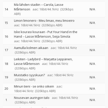
Mä lähden stadiin
--
Carola
Lasse
14
Mårtenson
aac: 16bit/44.1kHz
(320kbps
N/A
ABR)
Limon limonero - Meu limao, meu limoeiro
15
N/A
aac: 16bit/44.1kHz
(320kbps ABR)
Iske kourasi kouraan - Put Your Hand in the
16
Hand
--
Lasse Mårtenson
Seija Simola
N/A
aac: 16bit/44.1kHz
(320kbps ABR)
Aamulla kolmen aikaan
aac: 16bit/44.1kHz
17
N/A
(320kbps ABR)
Leikiten - Ladybird
--
Marjatta Leppänen
18
Lasse Mårtenson
aac: 16bit/44.1kHz
N/A
(320kbps ABR)
Muistatko syyskuun?
aac: 16bit/44.1kHz
19
N/A
(320kbps ABR)
Minun tieni - se onko oikein
aac:
20
N/A
16bit/44.1kHz
(320kbps ABR)
Nousevan auringon talo
aac: 16bit/44.1kHz
1
N/A
(320kbps ABR)