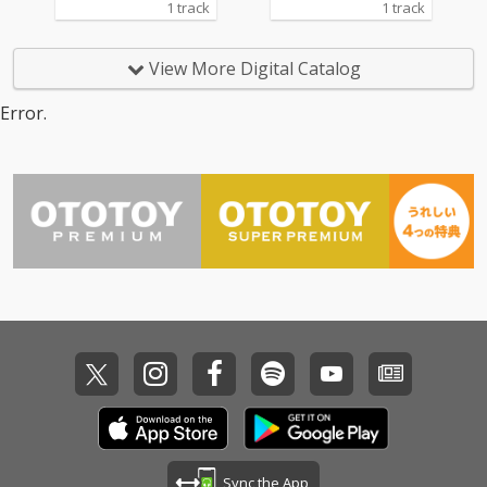
1 track
1 track
View More Digital Catalog
Error.
Sync the App