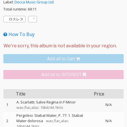
Label:
Decca Music Group Ltd.
Total runtime: 69:11
ロスレス
How To Buy
Add all to Cart
Add all to INTEREST
Title
Price
A. Scarlatti: Salve Regina in F Minor
1
N/A
wav,flac,alac: 16bit/44.1kHz
Pergolesi: Stabat Mater, P. 77: 1. Stabat
2
Mater dolorosa
wav,flac,alac:
N/A
16bit/44.1kHz