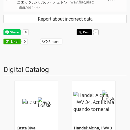
ニエッタ
シャルル・デュトワ
wav,flac,alac:
16bit/44.1kHz
Report about incorrect data
Post
-
Embed
Like!
0
Digital Catalog
Casta Diva
Handel: Alcina, HWV 3