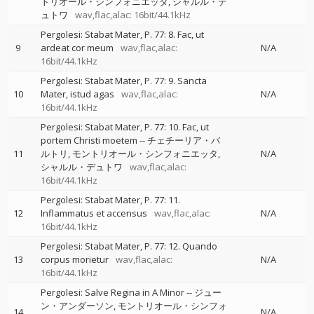
トリオール・シンフォニエッタ
シャルル・デ
ュトワ
wav,flac,alac: 16bit/44.1kHz
Pergolesi: Stabat Mater, P. 77: 8. Fac, ut
9
ardeat cor meum
wav,flac,alac:
N/A
16bit/44.1kHz
Pergolesi: Stabat Mater, P. 77: 9. Sancta
10
Mater, istud agas
wav,flac,alac:
N/A
16bit/44.1kHz
Pergolesi: Stabat Mater, P. 77: 10. Fac, ut
portem Christi moetem
--
チェチーリア・バ
11
ルトリ
モントリオール・シンフォニエッタ
N/A
シャルル・デュトワ
wav,flac,alac:
16bit/44.1kHz
Pergolesi: Stabat Mater, P. 77: 11.
12
Inflammatus et accensus
wav,flac,alac:
N/A
16bit/44.1kHz
Pergolesi: Stabat Mater, P. 77: 12. Quando
13
corpus morietur
wav,flac,alac:
N/A
16bit/44.1kHz
Pergolesi: Salve Regina in A Minor
--
ジュー
ン・アンダーソン
モントリオール・シンフォ
14
N/A