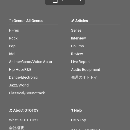
Genre
-
All Genres
Articles
Hi-res
Series
Rock
Interview
Pop
Column
Idol
Review
Anime/Game/Voice Actor
Live Report
Hip Hop/R&B
Audio Equipment
Dance/Electronic
先週のオトトイ
Jazz/World
Classical/Soundtrack
About OTOTOY
Help
What is OTOTOY?
Help Top
会社概要