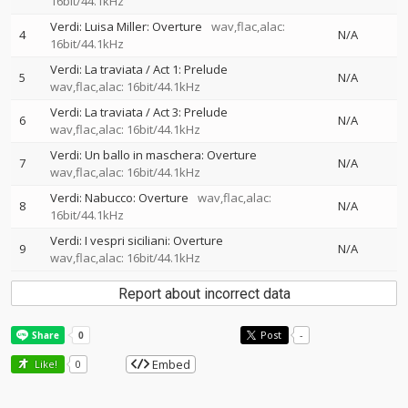
16bit/44.1kHz
Verdi: Luisa Miller: Overture
wav,flac,alac:
4
N/A
16bit/44.1kHz
Verdi: La traviata / Act 1: Prelude
5
N/A
wav,flac,alac: 16bit/44.1kHz
Verdi: La traviata / Act 3: Prelude
6
N/A
wav,flac,alac: 16bit/44.1kHz
Verdi: Un ballo in maschera: Overture
7
N/A
wav,flac,alac: 16bit/44.1kHz
Verdi: Nabucco: Overture
wav,flac,alac:
8
N/A
16bit/44.1kHz
Verdi: I vespri siciliani: Overture
9
N/A
wav,flac,alac: 16bit/44.1kHz
Report about incorrect data
Post
-
Embed
Like!
0