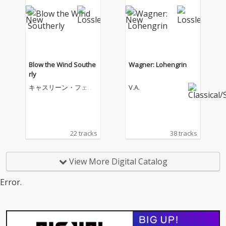
Blow the Wind Southe
Wagner: Lohengrin
rly
キャスリーン・フェリ
V.A.
アー
22 tracks
38 tracks
View More Digital Catalog
Error.