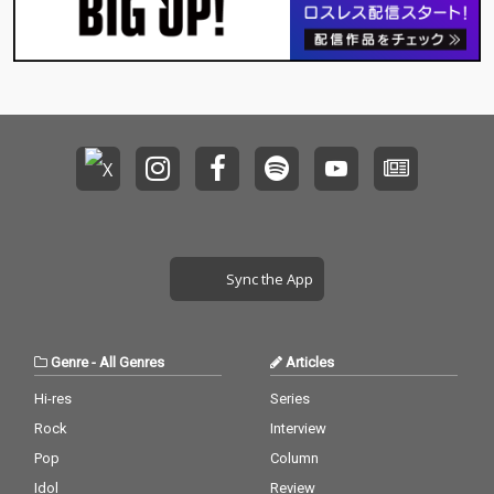
Sync the App
Genre
-
All Genres
Articles
Hi-res
Series
Rock
Interview
Pop
Column
Idol
Review