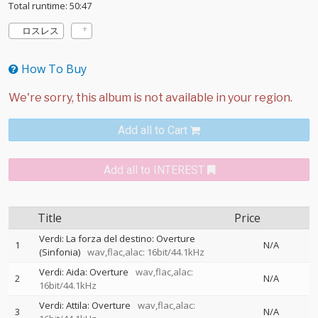
Total runtime: 50:47
ロスレス
How To Buy
Add all to Cart
Add all to INTEREST
Title
Price
Verdi: La forza del destino: Overture
1
N/A
(Sinfonia)
wav,flac,alac: 16bit/44.1kHz
Verdi: Aida: Overture
wav,flac,alac:
2
N/A
16bit/44.1kHz
Verdi: Attila: Overture
wav,flac,alac:
3
N/A