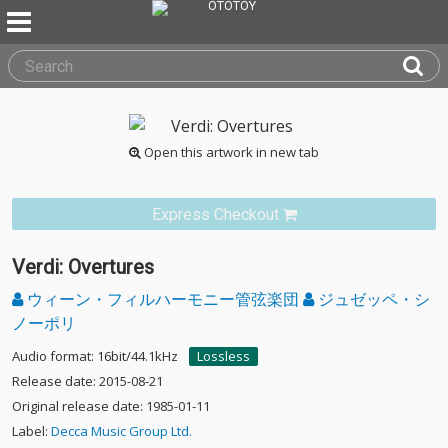
Open this artwork in new tab
Express Checkout
Verdi: Overtures
ウィーン・フィルハーモニー管弦楽団
ジュゼッペ・シ
ノーポリ
Audio format: 16bit/44.1kHz
Lossless
Release date: 2015-08-21
Original release date: 1985-01-11
Label:
Decca Music Group Ltd.