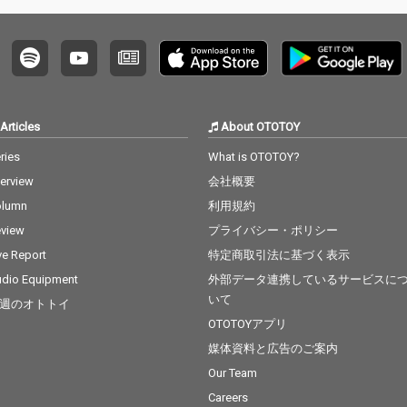
r.Kanta & Atsushi Yagi
と言った壽には欠かせ
ない面々が参加してい
る。RAPに関しては曲
によって過去の(寿時
代)RAPスタイルを意識
して作られており本人
Articles
About OTOTOY
曰くこのアルバムでリ
リックよりもフローの
ries
What is OTOTOY?
修正に時間を掛けたと
terview
会社概要
の事で昔からのリスナ
ーにも楽しみな一枚と
olumn
利用規約
なっている。 過去、現
view
プライバシー・ポリシー
在、未来。常に視点は
現在に置くが、振り返
ve Report
特定商取引法に基づく表示
ったり先を想像したり
dio Equipment
外部データ連携しているサービスに
と壽の思考が描写され
いて
週のオトトイ
たアダルトな一枚とな
っている。 「俺にとっ
OTOTOYアプリ
てHipHopは愛人」
媒体資料と広告のご案内
Our Team
Careers