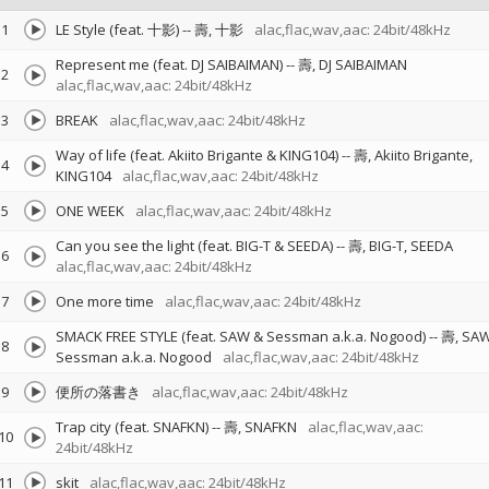
1
LE Style (feat. 十影)
--
壽
十影
alac,flac,wav,aac: 24bit/48kHz
Represent me (feat. DJ SAIBAIMAN)
--
壽
DJ SAIBAIMAN
2
alac,flac,wav,aac: 24bit/48kHz
3
BREAK
alac,flac,wav,aac: 24bit/48kHz
Way of life (feat. Akiito Brigante & KING104)
--
壽
Akiito Brigante
4
KING104
alac,flac,wav,aac: 24bit/48kHz
5
ONE WEEK
alac,flac,wav,aac: 24bit/48kHz
Can you see the light (feat. BIG-T & SEEDA)
--
壽
BIG-T
SEEDA
6
alac,flac,wav,aac: 24bit/48kHz
7
One more time
alac,flac,wav,aac: 24bit/48kHz
SMACK FREE STYLE (feat. SAW & Sessman a.k.a. Nogood)
--
壽
SA
8
Sessman a.k.a. Nogood
alac,flac,wav,aac: 24bit/48kHz
9
便所の落書き
alac,flac,wav,aac: 24bit/48kHz
Trap city (feat. SNAFKN)
--
壽
SNAFKN
alac,flac,wav,aac:
10
24bit/48kHz
11
skit
alac,flac,wav,aac: 24bit/48kHz