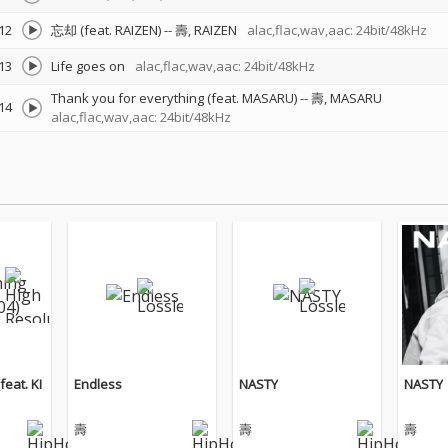
12
忘却 (feat. RAIZEN)
--
壽
RAIZEN
alac,flac,wav,aac: 24bit/48kHz
13
Life goes on
alac,flac,wav,aac: 24bit/48kHz
Thank you for everything (feat. MASARU)
--
壽
MASARU
14
alac,flac,wav,aac: 24bit/48kHz
eat. KI
Endless
NASTY
NASTY
壽
壽
壽