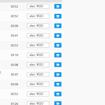
02:52
02:52
03:09
03:41
02:53
03:10
03:08
W
02:47
03:09
02:52
01:26