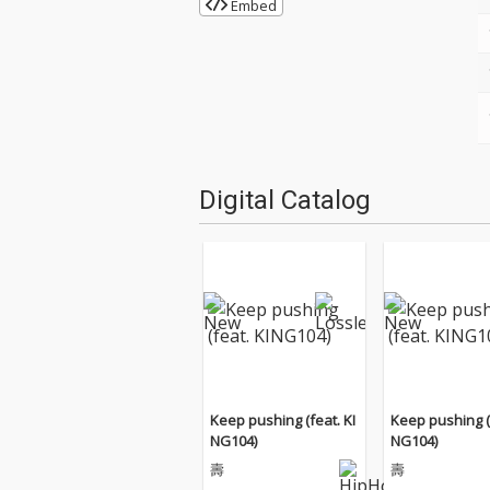
Embed
Digital Catalog
Keep pushing (feat. KI
Keep pushing (f
NG104)
NG104)
壽
壽