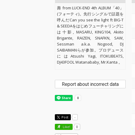
壽 from LUCK-END 4th ALBUM「40」
(フォーティ)。先行シングルで話題を
呼んだCan you see the light ft BIG-T
& SEEDAをはじめフューチャリングに
は十影, MASARU, KING104, Akiito
Brigante, RAIZEN, SNAFKN, SAW,
Sessman a.k.a. Nogood, DJ
SAIBAIMANらが参加。プロデュース
にはAtsushi Yagi, ITOKUBEATS,
DJ43FOOL Watanababy, Mr.Kanta 。
Report about incorrect data
Post
-
Like!
0