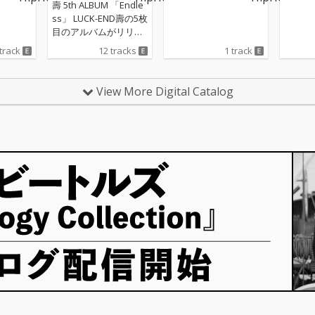
壽 5th ALBUM 「Endle
ss」 LUCK-END壽の5枚
目のアルバムがリリー
スされる。2020年1st A
 track
12 tracks
1 track
LBUM「SMACK」を皮
切りに一年に1枚ALBU
Mをリリースし続けて
View More Digital Catalog
今作で5枚目のALBUM
となる。 今作はソロ曲
をメインとし、客演に
はLUCK-ENDやYellow
Handといった長年連
れ添ってきた仲間達が
サポートしている。そ
して今年3月にリリー
スされ話題となったRA
WAXとの「Stay Rea
l」も挿入。BeatはDJ M
ASAKAZ, MASS-HOLE,
SEI-ONE from GEEK, SI
BAと言ったClassicを残
してる素晴らしい面々
との初セッション。ま
たITOKUBEATS, FOX, M