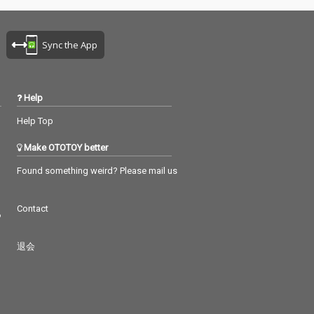
Sync the App
Help
Help Top
Make OTOTOY better
Found something weird? Please mail us
Contact
つ
退会