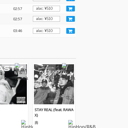
02:57
02:57
03:46
STAY REAL (feat. RAWA
X)
壽