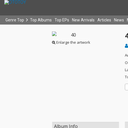
Genre Top
Top Albums
Top EPs
New Arrivals
Articles
News
Enlarge the artwork
A
O
L
T
Album Info