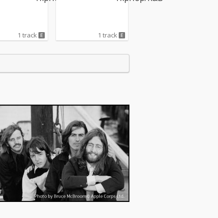
1 track
1 track