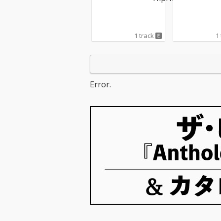
1 track
1
Error.