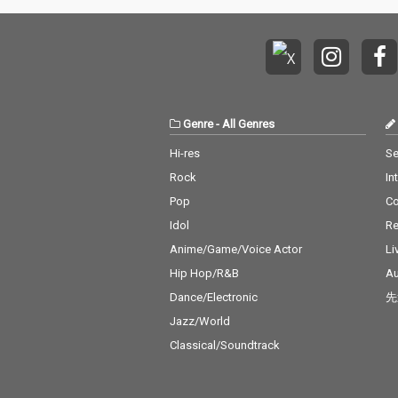
Genre
-
All Genres
Hi-res
Se
Rock
In
Pop
C
Idol
Re
Anime/Game/Voice Actor
Li
Hip Hop/R&B
Au
Dance/Electronic
先
Jazz/World
Classical/Soundtrack