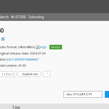
Merch
IN-STORE
Schooling
40
壽
udio format: 24bit/48kHz
Hi-res
riginal release date: 2024-07-24
abel:
JUICY ENTERTAINMNET
otal runtime: 41:39
ハイレゾ
Explicit ver.
Title