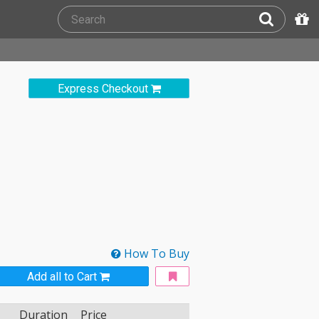
Express Checkout
How To Buy
Add all to Cart
Duration
Price