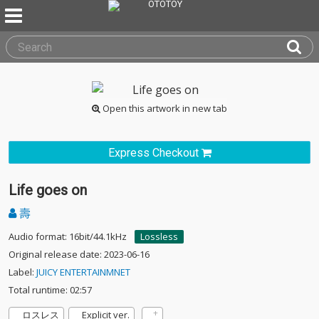
Open this artwork in new tab
Express Checkout
Life goes on
壽
Audio format: 16bit/44.1kHz
Lossless
Original release date: 2023-06-16
Label:
JUICY ENTERTAINMNET
Total runtime: 02:57
ロスレス
Explicit ver.