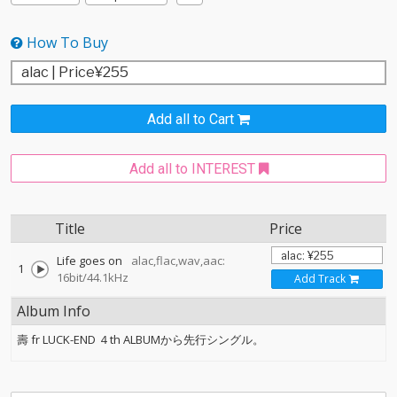
How To Buy
Add all to Cart
Add all to INTEREST
Title
Price
Life goes on
alac,flac,wav,aac:
1
16bit/44.1kHz
Add Track
Album Info
壽 fr LUCK-END ４th ALBUMから先行シングル。