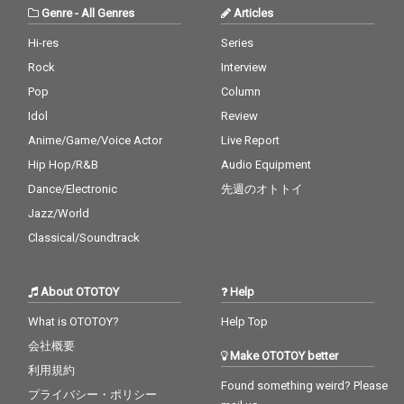
して作られており本人
Genre
-
All Genres
Articles
曰くこのアルバムでリ
リックよりもフローの
Hi-res
Series
修正に時間を掛けたと
Rock
Interview
の事で昔からのリスナ
ーにも楽しみな一枚と
Pop
Column
なっている。 過去、現
Idol
Review
在、未来。常に視点は
Anime/Game/Voice Actor
Live Report
現在に置くが、振り返
ったり先を想像したり
Hip Hop/R&B
Audio Equipment
と壽の思考が描写され
Dance/Electronic
先週のオトトイ
たアダルトな一枚とな
っている。 「俺にとっ
Jazz/World
てHipHopは愛人」
Classical/Soundtrack
About OTOTOY
Help
What is OTOTOY?
Help Top
会社概要
Make OTOTOY better
利用規約
Found something weird? Please
プライバシー・ポリシー