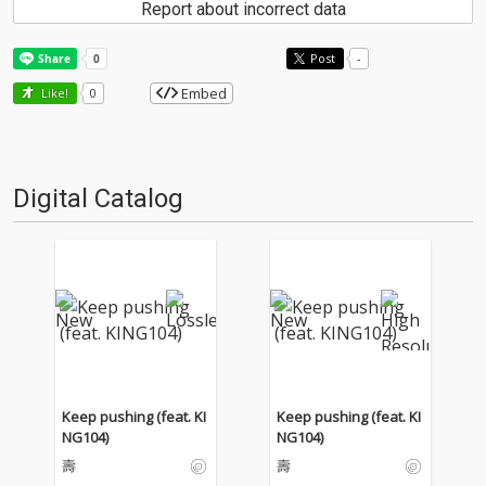
Report about incorrect data
Post
-
Embed
Like!
0
Digital Catalog
Keep pushing (feat. KI
Keep pushing (feat. KI
NG104)
NG104)
壽
壽