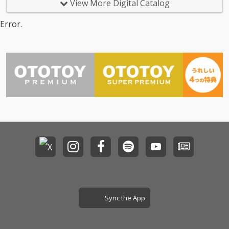
View More Digital Catalog
今作で5枚目のALBUM
となる。 今作はソロ曲
Error.
をメインとし、客演に
はLUCK-ENDやYellow
Handといった長年連
れ添ってきた仲間達が
サポートしている。そ
して今年3月にリリー
スされ話題となったRA
WAXとの「Stay Rea
l」も挿入。BeatはDJ M
ASAKAZ, MASS-HOLE,
SEI-ONE from GEEK, SI
BAと言ったClassicを残
してる素晴らしい面々
との初セッション。ま
たITOKUBEATS, FOX, M
r.Kanta & Atsushi Yagi
と言った壽には欠かせ
ない面々が参加してい
Sync the App
る。RAPに関しては曲
によって過去の(寿時
代)RAPスタイルを意識