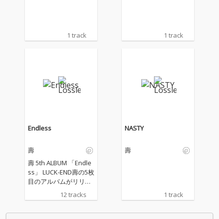
1 track
1 track
Endless
NASTY
壽
壽
壽 5th ALBUM 「Endle
ss」 LUCK-END壽の5枚
目のアルバムがリリー
スされる。2020年1st A
12 tracks
1 track
LBUM「SMACK」を皮
切りに一年に1枚ALBU
Mをリリースし続けて