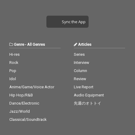
Sync the App
Genre
-
All Genres
Articles
Hi-res
Series
Rock
Interview
Pop
Column
Idol
Review
Anime/Game/Voice Actor
Live Report
Hip Hop/R&B
Audio Equipment
Dance/Electronic
先週のオトトイ
Jazz/World
Classical/Soundtrack