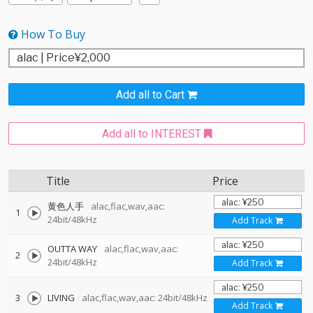
How To Buy
Add all to Cart
Add all to INTEREST
Title
Price
黄色人手
alac,flac,wav,aac:
1
24bit/48kHz
Add Track
OUTTA WAY
alac,flac,wav,aac:
2
24bit/48kHz
Add Track
3
LIVING
alac,flac,wav,aac: 24bit/48kHz
Add Track