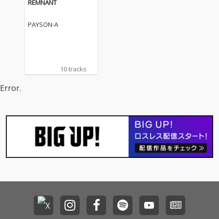
REMNANT
PAYSON-A
10 tracks
Error.