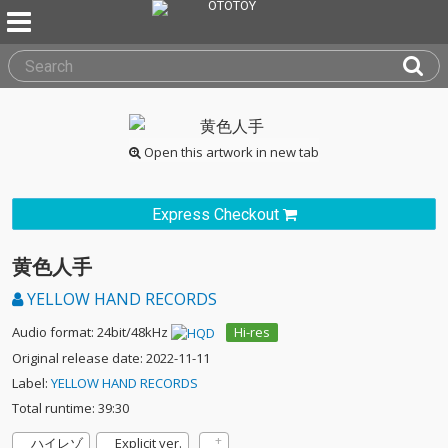
Open this artwork in new tab
Express Checkout
黄色人手
YELLOW HAND RECORDS
Audio format: 24bit/48kHz
Hi-res
Original release date: 2022-11-11
Label:
YELLOW HAND RECORDS
Total runtime: 39:30
ハイレゾ
Explicit ver.