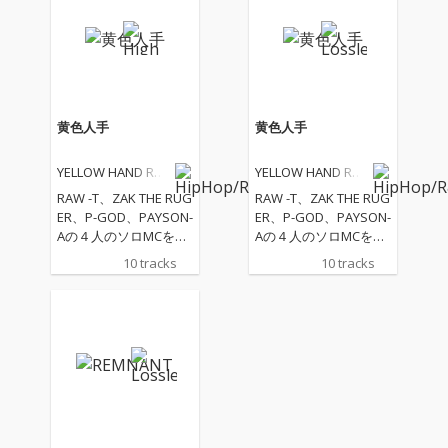
黄色人手
黄色人手
YELLOW HAND REC
YELLOW HAND REC
ORDS
ORDS
RAW -T、ZAK THE RUG
RAW -T、ZAK THE RUG
ER、P-GOD、PAYSON-
ER、P-GOD、PAYSON-
Aの４人のソロMCを中
Aの４人のソロMCを中
心にまとめ上げられた
心にまとめ上げられた
10 tracks
10 tracks
作品。そんな最先端
作品。そんな最先端
な”黄色いヤツら"によ
な”黄色いヤツら"によ
る余りにも黒過ぎた処
る余りにも黒過ぎた処
女作。バージンそれは
女作。バージンそれは
幕開け。ご覧あれ。
幕開け。ご覧あれ。