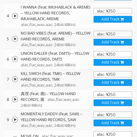
I WANNA (feat. IMUHABLACK & AREME)
--
YELLOW HAND RECORDS
4
IMUHABLACK
AREME
Add Track
alac,flac,wav,aac: 24bit/48kHz
NO BAD VIBES (feat. AREME)
--
YELLOW
5
HAND RECORDS
AREME
Add Track
alac,flac,wav,aac: 24bit/48kHz
UNION DALLER (feat. DMT5)
--
YELLOW
6
HAND RECORDS
DMT5
Add Track
alac,flac,wav,aac: 24bit/48kHz
KILL SWICH (feat. TMK)
--
YELLOW
7
HAND RECORDS
TMK
Add Track
alac,flac,wav,aac: 24bit/48kHz
真理 (feat. 壽)
--
YELLOW HAND
8
RECORDS
壽
alac,flac,wav,aac:
Add Track
24bit/48kHz
MOMENTALY DADDY (feat. SAW)
--
9
YELLOW HAND RECORDS
SAW
Add Track
alac,flac,wav,aac: 24bit/48kHz
MOVE ON
alac,flac,wav,aac: