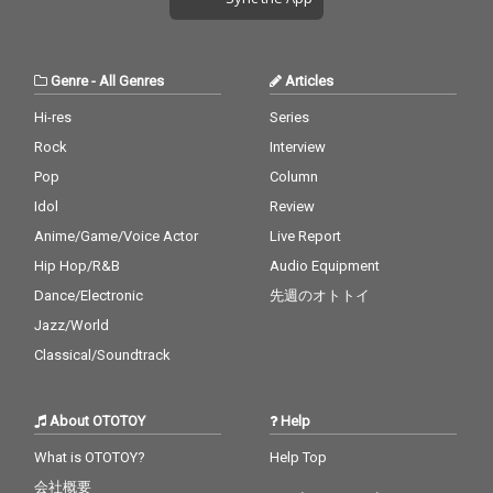
る。RAPに関しては曲
によって過去の(寿時
代)RAPスタイルを意識
して作られており本人
Genre
-
All Genres
Articles
曰くこのアルバムでリ
リックよりもフローの
Hi-res
Series
修正に時間を掛けたと
Rock
Interview
の事で昔からのリスナ
ーにも楽しみな一枚と
Pop
Column
なっている。 過去、現
Idol
Review
在、未来。常に視点は
Anime/Game/Voice Actor
Live Report
現在に置くが、振り返
ったり先を想像したり
Hip Hop/R&B
Audio Equipment
と壽の思考が描写され
Dance/Electronic
先週のオトトイ
たアダルトな一枚とな
っている。 「俺にとっ
Jazz/World
てHipHopは愛人」
Classical/Soundtrack
About OTOTOY
Help
What is OTOTOY?
Help Top
会社概要