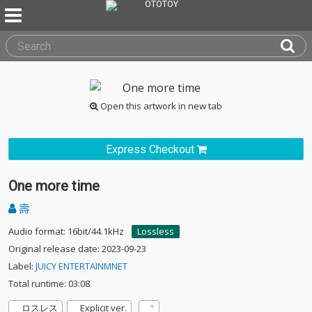
Open this artwork in new tab
Express Checkout
One more time
壽
Audio format: 16bit/44.1kHz
Lossless
Original release date: 2023-09-23
Label:
JUICY ENTERTAINMNET
Total runtime: 03:08
ロスレス
Explicit ver.