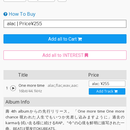
How To Buy
Add all to Cart
Add all to INTEREST
Title
Price
One more time
alac,flac,wav,aac:
1
16bit/44.1kHz
Add Track
Album Info
壽 4th albumからの先行リリース。 「One more time One more
chance 呪われた人生でもいつか光差し込みますように」過去の
karmaを拭い去る様に続けるRAP。"今"の心境を鮮明に描写された一
曲。BEATは盟友ITOKUBEATS。