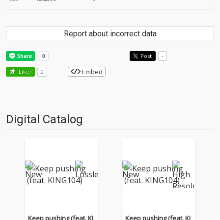
Report about incorrect data
Post
-
Embed
Like!
0
Digital Catalog
Keep pushing (feat. KI
Keep pushing (feat. KI