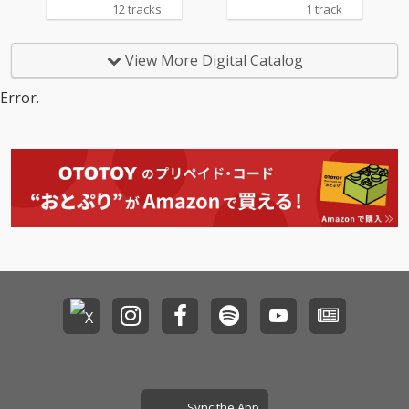
スされる。2020年1st A
12 tracks
1 track
LBUM「SMACK」を皮
切りに一年に1枚ALBU
Mをリリースし続けて
View More Digital Catalog
今作で5枚目のALBUM
となる。 今作はソロ曲
Error.
をメインとし、客演に
はLUCK-ENDやYellow
Handといった長年連
れ添ってきた仲間達が
サポートしている。そ
して今年3月にリリー
スされ話題となったRA
WAXとの「Stay Rea
l」も挿入。BeatはDJ M
ASAKAZ, MASS-HOLE,
SEI-ONE from GEEK, SI
BAと言ったClassicを残
してる素晴らしい面々
との初セッション。ま
たITOKUBEATS, FOX, M
r.Kanta & Atsushi Yagi
と言った壽には欠かせ
ない面々が参加してい
Sync the App