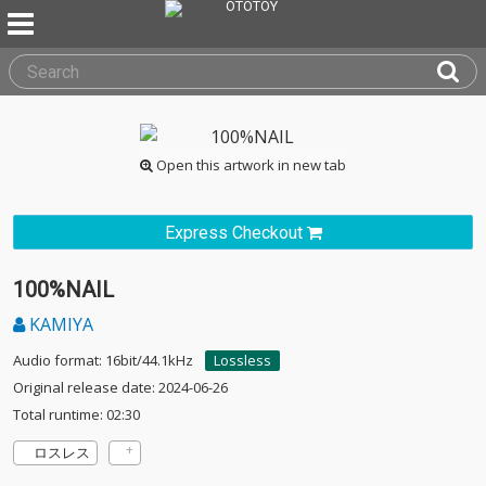
Open this artwork in new tab
Express Checkout
100%NAIL
KAMIYA
Audio format: 16bit/44.1kHz
Lossless
Original release date: 2024-06-26
Total runtime: 02:30
ロスレス