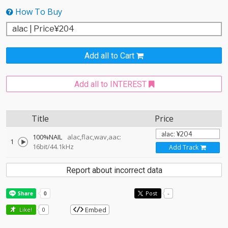
How To Buy
Add all to Cart
Add all to INTEREST
Title
Price
100%NAIL
alac,flac,wav,aac:
1
16bit/44.1kHz
Add Track
Report about incorrect data
Post
-
Embed
Like!
0