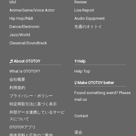
Idol
Review
Anime/Game/Voice Actor
Live Report
Hip Hop/R&B
Audio Equipment
Dance/Electronic
先週のオトトイ
Jazz/World
Classical/Soundtrack
About OTOTOY
Help
What is OTOTOY?
Help Top
会社概要
Make OTOTOY better
利用規約
Found something weird? Please
プライバシー・ポリシー
mail us
特定商取引法に基づく表示
外部データ連携しているサービ
Contact
スについて
OTOTOYアプリ
退会
媒体資料と広告のご案内