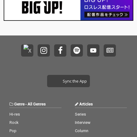
Sync the App
Genre
-
All Genres
Articles
Hi-res
Series
Rock
Interview
Pop
Column