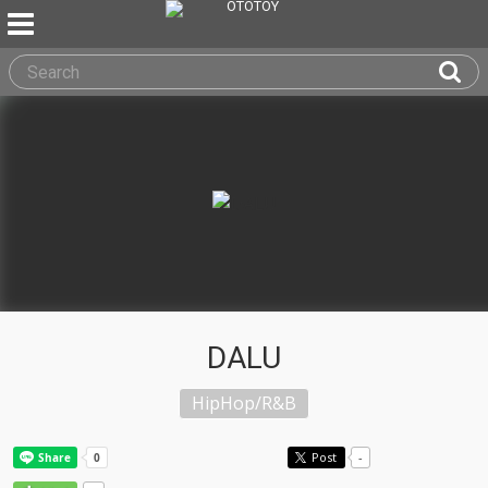
DALU
HipHop/R&B
Post
-