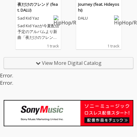
XONが担当した。
XONが担当した。
夜だけのフレンド (fea
Journey (feat. Hideyos
t. DALU)
hi)
Sad Kid Yaz
DALU
Sad Kid Yazが今夏配信
予定のアルバムより新
曲「夜だけのフレンド
(feat. DALU)」を先行リ
1 track
1 track
リースする。 客演には
TOKYO YOUNG VISION
よりDALUが参加。彼ら
View More Digital Catalog
のそれぞれの夜に男女
の感情がすれ違う様子
Error.
を描写した。 またミュ
Error.
ージックビデオの監督
はYuya Nodaが、楽曲
のプロデューサーはTA
XONが担当した。