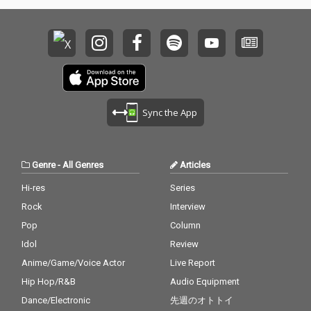
Sync the App
Genre
-
All Genres
Articles
Hi-res
Series
Rock
Interview
Pop
Column
Idol
Review
Anime/Game/Voice Actor
Live Report
Hip Hop/R&B
Audio Equipment
Dance/Electronic
先週のオトトイ