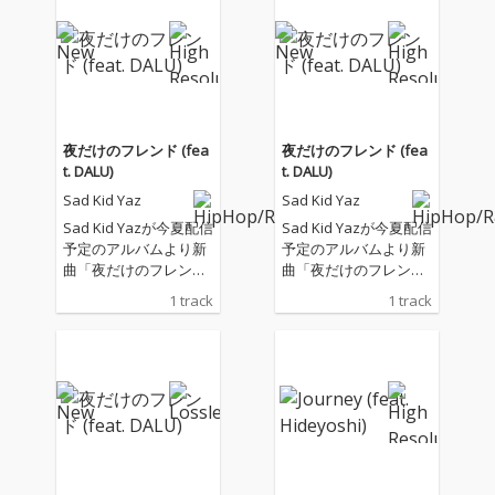
夜だけのフレンド (fea
夜だけのフレンド (fea
t. DALU)
t. DALU)
Sad Kid Yaz
Sad Kid Yaz
Sad Kid Yazが今夏配信
Sad Kid Yazが今夏配信
予定のアルバムより新
予定のアルバムより新
曲「夜だけのフレンド
曲「夜だけのフレンド
(feat. DALU)」を先行リ
(feat. DALU)」を先行リ
1 track
1 track
リースする。 客演には
リースする。 客演には
TOKYO YOUNG VISION
TOKYO YOUNG VISION
よりDALUが参加。彼ら
よりDALUが参加。彼ら
のそれぞれの夜に男女
のそれぞれの夜に男女
の感情がすれ違う様子
の感情がすれ違う様子
を描写した。 またミュ
を描写した。 またミュ
ージックビデオの監督
ージックビデオの監督
はYuya Nodaが、楽曲
はYuya Nodaが、楽曲
のプロデューサーはTA
のプロデューサーはTA