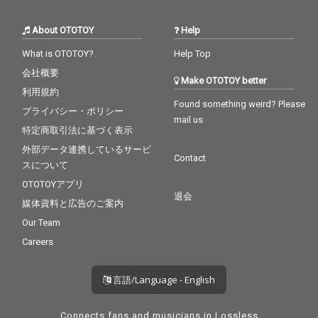
About OTOTOY
Help
What is OTOTOY?
Help Top
会社概要
Make OTOTOY better
利用規約
Found something weird? Please
プライバシー・ポリシー
mail us
特定商取引法に基づく表示
外部データ連携しているサービ
Contact
スについて
OTOTOYアプリ
退会
媒体資料と広告のご案内
Our Team
Careers
言語/Language - English
Connects fans and musicians in Lossless