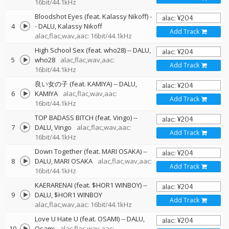
16bit/44.1kHz
Bloodshot Eyes (feat. Kalassy Nikoff)
-
4
-
DALU
Kalassy Nikoff
Add Track
alac,flac,wav,aac: 16bit/44.1kHz
High School Sex (feat. who28)
--
DALU
5
who28
alac,flac,wav,aac:
Add Track
16bit/44.1kHz
良い女の子 (feat. KAMIYA)
--
DALU
6
KAMIYA
alac,flac,wav,aac:
Add Track
16bit/44.1kHz
TOP BADASS BITCH (feat. Vingo)
--
7
DALU
Vingo
alac,flac,wav,aac:
Add Track
16bit/44.1kHz
Down Together (feat. MARI OSAKA)
--
8
DALU
MARI OSAKA
alac,flac,wav,aac:
Add Track
16bit/44.1kHz
KAERARENAI (feat. $HOR1 WINBOY)
--
9
DALU
$HOR1 WINBOY
Add Track
alac,flac,wav,aac: 16bit/44.1kHz
Love U Hate U (feat. OSAMI)
--
DALU
10
Osami
alac,flac,wav,aac: