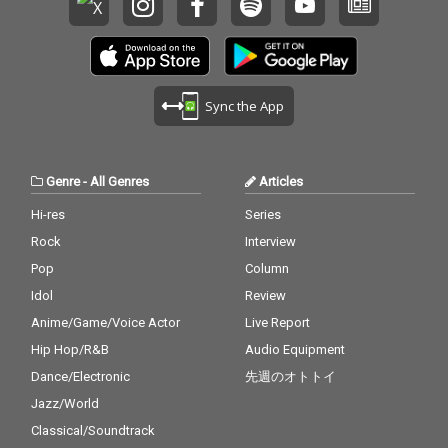
Sync the App
Genre
-
All Genres
Articles
Hi-res
Series
Rock
Interview
Pop
Column
Idol
Review
Anime/Game/Voice Actor
Live Report
Hip Hop/R&B
Audio Equipment
Dance/Electronic
先週のオトトイ
Jazz/World
Classical/Soundtrack