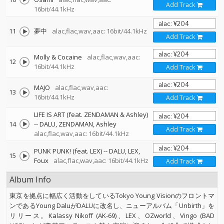
Add Track
16bit/44.1kHz
11
夢中
alac,flac,wav,aac: 16bit/44.1kHz
Add Track
Molly & Cocaine
alac,flac,wav,aac:
12
16bit/44.1kHz
Add Track
MAJO
alac,flac,wav,aac:
13
16bit/44.1kHz
Add Track
LIFE IS ART (feat. ZENDAMAN & Ashley)
14
--
DALU
ZENDAMAN
Ashley
Add Track
alac,flac,wav,aac: 16bit/44.1kHz
PUNK PUNK! (feat. LEX)
--
DALU
LEX
15
Foux
alac,flac,wav,aac: 16bit/44.1kHz
Add Track
Album Info
東京を拠点に幅広く活動をしているTokyo Young Visionのフロントマ
ンであるYoung DaluがDALUに改名し、ニューアルバム「Unbirth」を
リリース。Kalassy Nikoff (AK-69)、LEX、OZworld、Vingo (BAD