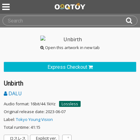
Open this artwork in new tab
Express Checkout
Unbirth
DALU
Audio format: 16bit/44.1kHz
Lossless
Original release date: 2023-06-07
Label:
Tokyo Young Vision
Total runtime: 41:15
ロスレス
Explicit ver.