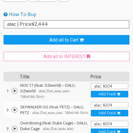
How To Buy
Add all to Cart
Add all to INTEREST
Title
Price
NOV.17 (feat. OZworld)
--
DALU
1
OZworld
alac,flac,wav,aac:
Add Track
16bit/44.1kHz
SKYWALKER OG (feat. PETZ)
--
DALU
2
PETZ
alac,flac,wav,aac: 16bit/44.1kHz
Add Track
Overdosing (feat. Duke Cage)
--
DALU
3
Duke Cage
alac,flac,wav,aac:
Add Track