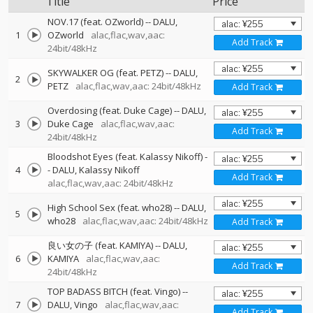
Title
Price
NOV.17 (feat. OZworld)
--
DALU
1
OZworld
alac,flac,wav,aac:
Add Track
24bit/48kHz
SKYWALKER OG (feat. PETZ)
--
DALU
2
PETZ
alac,flac,wav,aac: 24bit/48kHz
Add Track
Overdosing (feat. Duke Cage)
--
DALU
3
Duke Cage
alac,flac,wav,aac:
Add Track
24bit/48kHz
Bloodshot Eyes (feat. Kalassy Nikoff)
-
4
-
DALU
Kalassy Nikoff
Add Track
alac,flac,wav,aac: 24bit/48kHz
High School Sex (feat. who28)
--
DALU
5
who28
alac,flac,wav,aac: 24bit/48kHz
Add Track
良い女の子 (feat. KAMIYA)
--
DALU
6
KAMIYA
alac,flac,wav,aac:
Add Track
24bit/48kHz
TOP BADASS BITCH (feat. Vingo)
--
7
DALU
Vingo
alac,flac,wav,aac:
Add Track