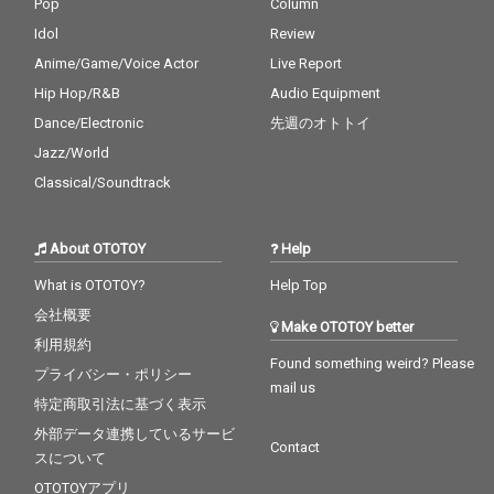
Pop
Column
Idol
Review
Anime/Game/Voice Actor
Live Report
Hip Hop/R&B
Audio Equipment
Dance/Electronic
先週のオトトイ
Jazz/World
Classical/Soundtrack
About OTOTOY
Help
What is OTOTOY?
Help Top
会社概要
Make OTOTOY better
利用規約
Found something weird? Please
プライバシー・ポリシー
mail us
特定商取引法に基づく表示
外部データ連携しているサービ
Contact
スについて
OTOTOYアプリ