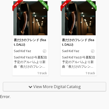
夜だけのフレンド (fea
夜だけのフレンド (fea
t. DALU)
t. DALU)
Sad Kid Yaz
Sad Kid Yaz
Sad Kid Yazが今夏配信
Sad Kid Yazが今夏配信
予定のアルバムより新
予定のアルバムより新
曲「夜だけのフレンド
曲「夜だけのフレンド
(feat. DALU)」を先行リ
(feat. DALU)」を先行リ
1 track
1 track
リースする。 客演には
リースする。 客演には
TOKYO YOUNG VISION
TOKYO YOUNG VISION
よりDALUが参加。彼ら
よりDALUが参加。彼ら
View More Digital Catalog
のそれぞれの夜に男女
のそれぞれの夜に男女
の感情がすれ違う様子
の感情がすれ違う様子
Error.
を描写した。 またミュ
を描写した。 またミュ
ージックビデオの監督
ージックビデオの監督
はYuya Nodaが、楽曲
はYuya Nodaが、楽曲