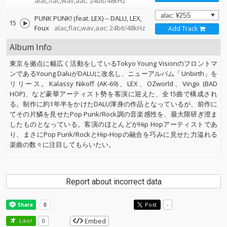
alac,flac,wav,aac: 24bit/48kHz
PUNK PUNK! (feat. LEX)
--
DALU
LEX
15
Foux
alac,flac,wav,aac: 24bit/48kHz
Add Track
Album Info
東京を拠点に幅広く活動をしているTokyo Young Visionのフロントマ
ンであるYoung DaluがDALUに改名し、ニューアルバム「Unbirth」を
リリース。Kalassy Nikoff (AK-69)、LEX、OZworld、Vingo (BAD
HOP)、など豪華アーティスト勢を客演に迎えた、全15曲で構成され
る。制作に約1年半をかけたDALU渾身の作品となっているが、前作に
てその片鱗を見せたPop Punk/Rock調の音楽感性を、最大限研ぎ澄ま
したものとなっている。客演のほとんどがHip Hopアーティストであ
り、まさにPop Punk/RockとHip-Hopの融合を巧みに見せた力溢れる
楽曲の数々に注目してもらいたい。
Report about incorrect data
Post
-
Embed
Like!
0