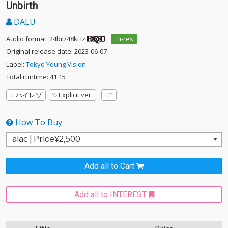
Unbirth
DALU
Audio format: 24bit/48kHz
Hi-res
Original release date: 2023-06-07
Label:
Tokyo Young Vision
Total runtime: 41:15
ハイレゾ
Explicit ver.
How To Buy
Add all to Cart
Add all to INTEREST