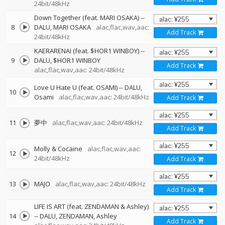
24bit/48kHz
Down Together (feat. MARI OSAKA)
--
8
DALU
MARI OSAKA
alac,flac,wav,aac:
Add Track
24bit/48kHz
KAERARENAI (feat. $HOR1 WINBOY)
--
9
DALU
$HOR1 WINBOY
Add Track
alac,flac,wav,aac: 24bit/48kHz
Love U Hate U (feat. OSAMI)
--
DALU
10
Osami
alac,flac,wav,aac: 24bit/48kHz
Add Track
11
夢中
alac,flac,wav,aac: 24bit/48kHz
Add Track
Molly & Cocaine
alac,flac,wav,aac:
12
24bit/48kHz
Add Track
13
MAJO
alac,flac,wav,aac: 24bit/48kHz
Add Track
LIFE IS ART (feat. ZENDAMAN & Ashley)
14
--
DALU
ZENDAMAN
Ashley
Add Track