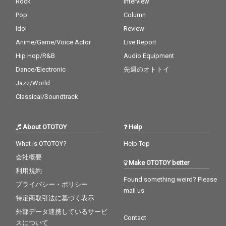
Rock
Interview
Pop
Column
Idol
Review
Anime/Game/Voice Actor
Live Report
Hip Hop/R&B
Audio Equipment
Dance/Electronic
先週のオトトイ
Jazz/World
Classical/Soundtrack
About OTOTOY
Help
What is OTOTOY?
Help Top
会社概要
Make OTOTOY better
利用規約
Found something weird? Please
プライバシー・ポリシー
mail us
特定商取引法に基づく表示
外部データ連携しているサービ
Contact
スについて