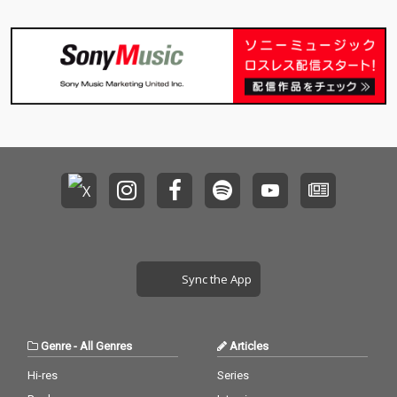
Sync the App
Genre
-
All Genres
Articles
Hi-res
Series