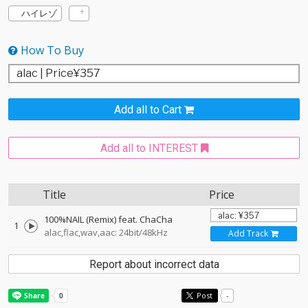
ハイレゾ
How To Buy
Add all to Cart
Add all to INTEREST
Title
Price
100%NAIL (Remix) feat. ChaCha
1
alac,flac,wav,aac: 24bit/48kHz
Add Track
Report about incorrect data
Post
-