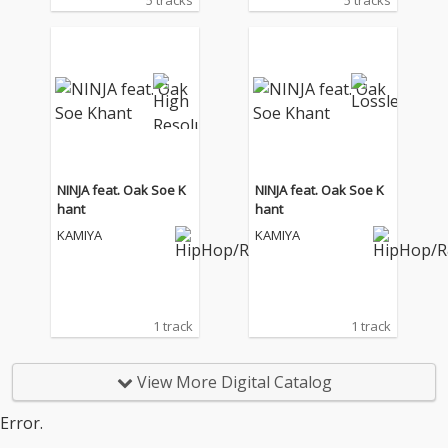
5 tracks
5 tracks
『GOODNIGHT BAB
『GOODNIGHT BAB
Y』をリリース。カン
Y』をリリース。カン
ボジア・ミャンマー・
ボジア・ミャンマー・
ベトナム・台湾・韓国
ベトナム・台湾・韓国
からそれぞれ一人ずつ
からそれぞれ一人ずつ
アーティストが参加し
アーティストが参加し
ており、国際色豊かな
ており、国際色豊かな
EPとして仕上がってい
EPとして仕上がってい
る。
る。
NINJA feat. Oak Soe K
NINJA feat. Oak Soe K
hant
hant
KAMIYA
KAMIYA
1 track
1 track
View More Digital Catalog
Error.