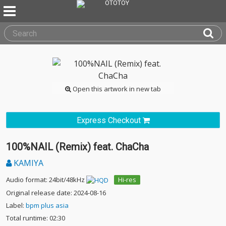
Open this artwork in new tab
Express Checkout
100%NAIL (Remix) feat. ChaCha
KAMIYA
Audio format: 24bit/48kHz
Hi-res
Original release date: 2024-08-16
Label:
bpm plus asia
Total runtime: 02:30