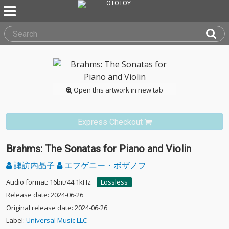
Open this artwork in new tab
Express Checkout
Brahms: The Sonatas for Piano and Violin
諏訪内晶子
エフゲニー・ボザノフ
Audio format: 16bit/44.1kHz
Lossless
Release date: 2024-06-26
Original release date: 2024-06-26
Label:
Universal Music LLC