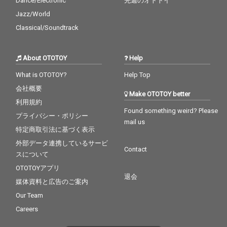
Dance/Electronic
先週のオトトイ
Jazz/World
Classical/Soundtrack
About OTOTOY
Help
What is OTOTOY?
Help Top
会社概要
Make OTOTOY better
利用規約
Found something weird? Please
プライバシー・ポリシー
mail us
特定商取引法に基づく表示
外部データ連携しているサービ
Contact
スについて
OTOTOYアプリ
退会
媒体資料と広告のご案内
Our Team
Careers