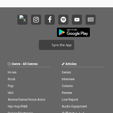
Sync the App
Genre
-
All Genres
Articles
Hi-res
Series
Rock
Interview
Pop
Column
Idol
Review
Anime/Game/Voice Actor
Live Report
Hip Hop/R&B
Audio Equipment