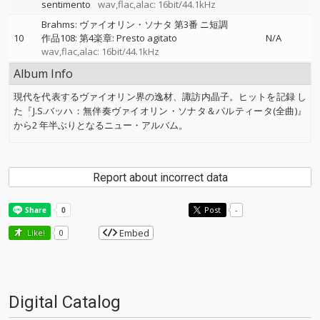
sentimento
wav,flac,alac: 16bit/44.1kHz
Brahms: ヴァイオリン・ソナタ 第3番 ニ短調
10
作品108: 第4楽章: Presto agitato
N/A
wav,flac,alac: 16bit/44.1kHz
Album Info
現代を代表するヴァイオリン界の逸材、諏訪内晶子。ヒットを記録 し
た『J.S.バッハ：無伴奏ヴァイオリン・ソナタ＆パルティータ(全曲)』
から2 年半ぶりとなるニュー・アルバム。
Report about incorrect data
Post
-
Embed
Like!
0
Digital Catalog