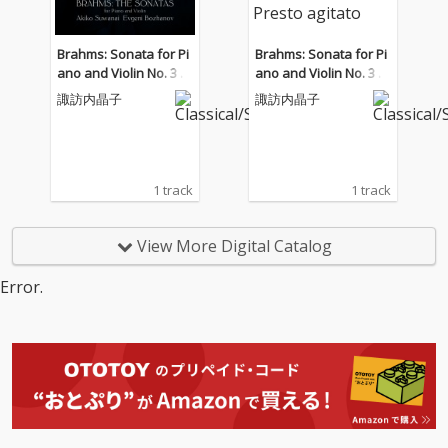
Brahms: Sonata for Pi
Brahms: Sonata for Pi
ano and Violin No. 3 in
ano and Violin No. 3 in
D Minor, Op. 108: IV. Pr
D Minor, Op. 108: IV. Pr
諏訪内晶子
諏訪内晶子
esto agitato
esto agitato
1 track
1 track
View More Digital Catalog
Error.