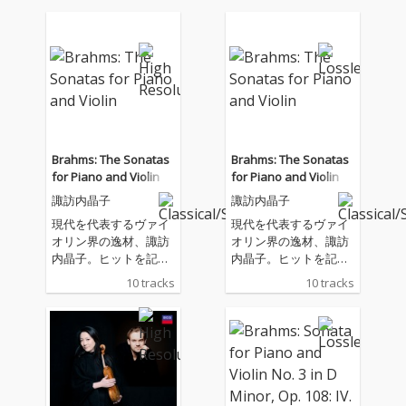
Brahms: The Sonatas
Brahms: The Sonatas
for Piano and Violin
for Piano and Violin
諏訪内晶子
諏訪内晶子
現代を代表するヴァイ
現代を代表するヴァイ
オリン界の逸材、諏訪
オリン界の逸材、諏訪
内晶子。ヒットを記録
内晶子。ヒットを記録
した『J.S.バッハ：無伴
した『J.S.バッハ：無伴
10 tracks
10 tracks
奏ヴァイオリン・ソナ
奏ヴァイオリン・ソナ
タ＆パルティータ(全
タ＆パルティータ(全
曲)』 から2 年半ぶりと
曲)』 から2 年半ぶりと
なるニュー・アルバ
なるニュー・アルバ
ム。
ム。