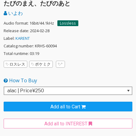
たびのまえ、たびのあと
いよわ
Audio format: 16bit/44.1kHz
Lossless
Release date: 2024-02-28
Label:
KARENT
Catalog number: KRHS-60094
Total runtime: 03:19
ロスレス
ポケミク
How To Buy
Add all to Cart
Add all to INTEREST