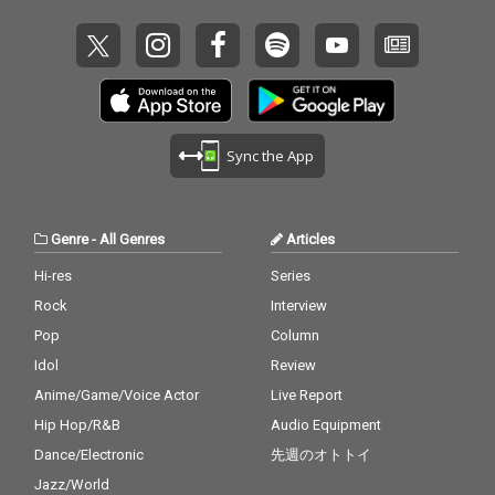
Sync the App
Genre
-
All Genres
Articles
Hi-res
Series
Rock
Interview
Pop
Column
Idol
Review
Anime/Game/Voice Actor
Live Report
Hip Hop/R&B
Audio Equipment
Dance/Electronic
先週のオトトイ
Jazz/World