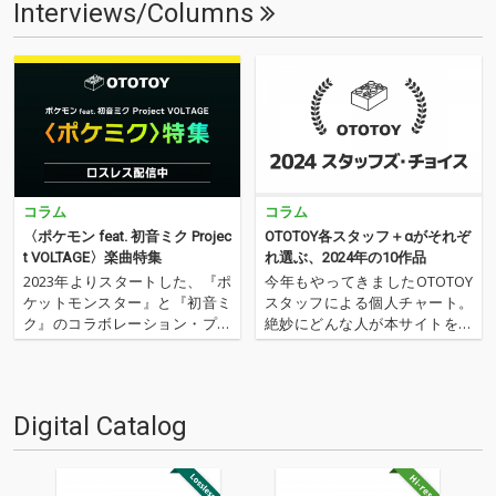
Interviews/Columns
コラム
コラム
〈ポケモン feat. 初音ミク Projec
OTOTOY各スタッフ＋αがそれぞ
t VOLTAGE〉楽曲特集
れ選ぶ、2024年の10作品
2023年よりスタートした、『ポ
今年もやってきましたOTOTOY
ケットモンスター』と『初音ミ
スタッフによる個人チャート。
ク』のコラボレーション・プロ
絶妙にどんな人が本サイトを運
ジェクト、〈ポケモン feat. 初
営しているのか？ そんな自己
音ミク Project VOLTAGE〉（通
紹介もちょっとかねておりま
称：ポケミク）。18タイプのポ
す。2024年は、それぞれなにを
ケモンをモチーフに、豪華ボカ
聴いてOTOTOYを作っていたの
Digital Catalog
ロPたちが書き下ろした楽曲群
か？ ということでスタッフ・
は…
チャートをお届けします…